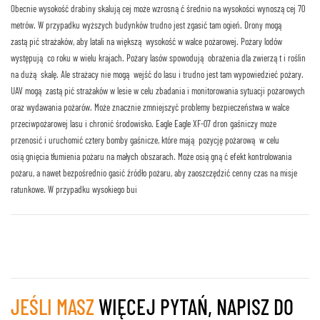
Obecnie wysokość drabiny skalującej może wzrosnąć średnio na wysokości wynoszącej 70
metrów. W przypadku wyższych budynków trudno jest zgasić tam ogień. Drony mogą
zastąpić strażaków, aby latali na większą wysokość w walce pożarowej. Pożary lodów
występują co roku w wielu krajach. Pożary lasów spowodują obrażenia dla zwierząt i roślin
na dużą skalę. Ale strażacy nie mogą wejść do lasu i trudno jest tam wypowiedzieć pożary.
UAV mogą zastąpić strażaków w lesie w celu zbadania i monitorowania sytuacji pożarowych
oraz wydawania pożarów. Może znacznie zmniejszyć problemy bezpieczeństwa w walce
przeciwpożarowej lasu i chronić środowisko. Eagle Eagle XF-07 dron gaśniczy może
przenosić i uruchomić cztery bomby gaśnicze, które mają pozycję pożarową w celu
osiągnięcia tłumienia pożaru na małych obszarach. Może osiągnąć efekt kontrolowania
pożaru, a nawet bezpośrednio gasić źródło pożaru, aby zaoszczędzić cenny czas na misje
ratunkowe. W przypadku wysokiego bui
JEŚLI MASZ
WIĘCEJ PYTAŃ, NAPISZ DO