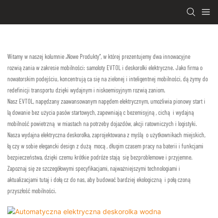
Witamy w naszej kolumnie „Nowe Produkty”, w której prezentujemy dwa innowacyjne
rozwiązania w zakresie mobilności: samoloty EVTOL i deskorolki elektryczne. Jako firma o
nowatorskim podejściu, koncentrująca się na zielonej i inteligentnej mobilności, dążymy do
redefinicji transportu dzięki wydajnym i niskoemisyjnym rozwiązaniom.
Nasz EVTOL, napędzany zaawansowanym napędem elektrycznym, umożliwia pionowy start i
lądowanie bez użycia pasów startowych, zapewniając bezemisyjną, cichą i wydajną
mobilność powietrzną w miastach na potrzeby dojazdów, akcji ratowniczych i logistyki.
Nasza wydajna elektryczna deskorolka, zaprojektowana z myślą o użytkownikach miejskich,
łączy w sobie elegancki design z dużą mocą, długim czasem pracy na baterii i funkcjami
bezpieczeństwa, dzięki czemu krótkie podróże stają się bezproblemowe i przyjemne.
Zapoznaj się ze szczegółowymi specyfikacjami, najważniejszymi technologiami i
aktualizacjami tutaj i dołącz do nas, aby budować bardziej ekologiczną i połączoną
przyszłość mobilności.