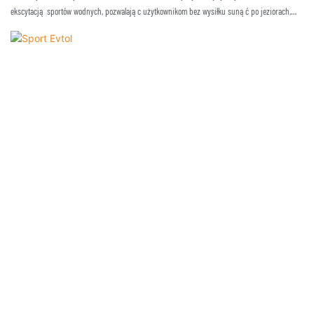
ekscytacją sportów wodnych, pozwalając użytkownikom bez wysiłku sunąć po jeziorach,
rzekach i falach. Ta innowacyjna deska, napędzana silnikiem elektrycznym, oferuje
ekscytujące wrażenia, pozwalając użytkownikom eksplorować wodę z szybkością i
zwinnością, ciesząc się jednocześnie swobodą ruchu.