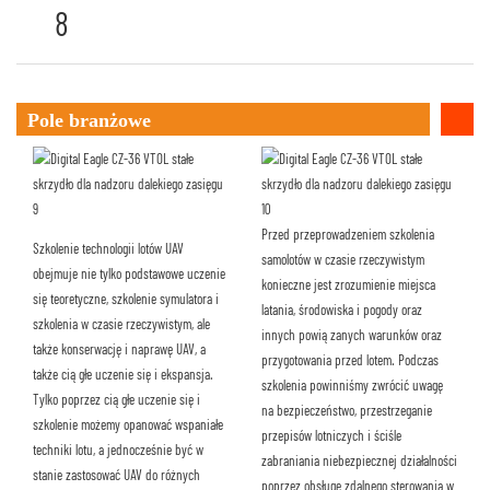
Pole branżowe
Przed przeprowadzeniem szkolenia
Szkolenie technologii lotów UAV
samolotów w czasie rzeczywistym
obejmuje nie tylko podstawowe uczenie
konieczne jest zrozumienie miejsca
się teoretyczne, szkolenie symulatora i
latania, środowiska i pogody oraz
szkolenia w czasie rzeczywistym, ale
innych powiązanych warunków oraz
także konserwację i naprawę UAV, a
przygotowania przed lotem. Podczas
także ciągłe uczenie się i ekspansja.
szkolenia powinniśmy zwrócić uwagę
Tylko poprzez ciągłe uczenie się i
na bezpieczeństwo, przestrzeganie
szkolenie możemy opanować wspaniałe
przepisów lotniczych i ściśle
techniki lotu, a jednocześnie być w
zabraniania niebezpiecznej działalności
stanie zastosować UAV do różnych
poprzez obsługę zdalnego sterowania w