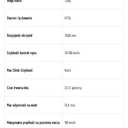
Waga startu
32kg
Starcie i lądowanie
VTOL
Rozpiętość skrzydeł
3500 mm
Szybkość kontroli rejsu
70-100 km/h
Max Climb Szybkość
5m/s
Czas trwania lotu
2,5-3 godziny
Max odporność na wiatr
13,8 m/s
Maksymalna prędkość na poziomie morza
100 km/h