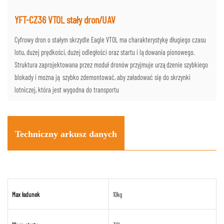
YFT-CZ36 VTOL stały dron/UAV
Cyfrowy dron o stałym skrzydle Eagle VTOL ma charakterystykę długiego czasu
lotu, dużej prędkości, dużej odległości oraz startu i lądowania pionowego.
Struktura zaprojektowana przez moduł dronów przyjmuje urządzenie szybkiego
blokady i można ją szybko zdemontować, aby załadować się do skrzynki
lotniczej, która jest wygodna do transportu
Techniczny arkusz danych
Max ładunek
10kg