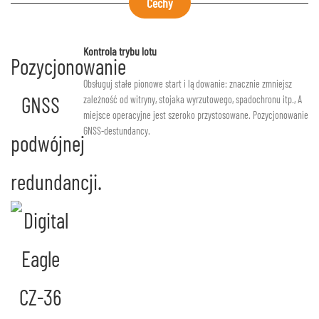
Cechy
Kontrola trybu lotu
Pozycjonowanie
Obsługuj stałe pionowe start i lądowanie: znacznie zmniejsz
GNSS
zależność od witryny, stojaka wyrzutowego, spadochronu itp., A
miejsce operacyjne jest szeroko przystosowane. Pozycjonowanie
GNSS-destundancy.
podwójnej
redundancji.