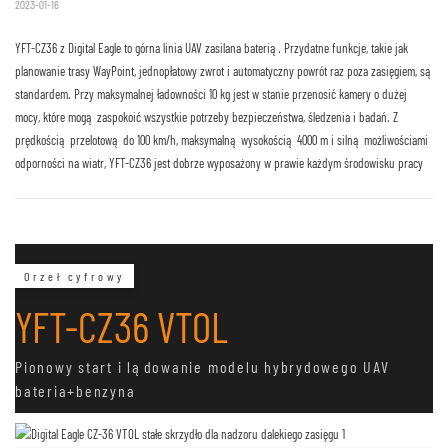
2023-01-16
YFT-CZ36 z Digital Eagle to górna linia UAV zasilana baterią. Przydatne funkcje, takie jak
planowanie trasy WayPoint, jednopłatowy zwrot i automatyczny powrót raz poza zasięgiem, są
standardem. Przy maksymalnej ładowności 10 kg jest w stanie przenosić kamery o dużej
mocy, które mogą zaspokoić wszystkie potrzeby bezpieczeństwa, śledzenia i badań. Z
prędkością przelotową do 100 km/h, maksymalną wysokością 4000 m i silną możliwościami
odporności na wiatr, YFT-CZ36 jest dobrze wyposażony w prawie każdym środowisku pracy
Orzeł cyfrowy
YFT-CZ36 VTOL
Pionowy start i lądowanie modelu hybrydowego UAV
bateria+benzyna