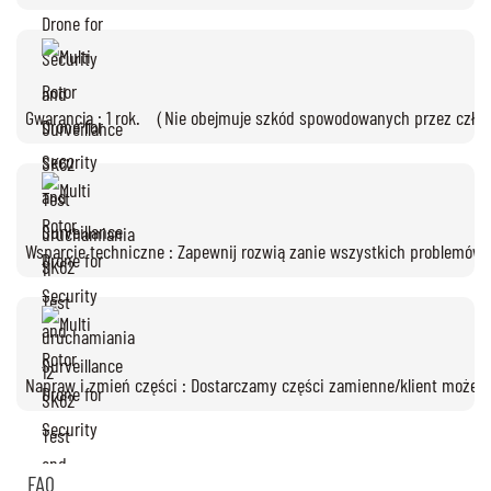
Gwarancja : 1 rok. （Nie obejmuje szkód spowodowanych przez człowi
Wsparcie techniczne : Zapewnij rozwiązanie wszystkich problemów.
Napraw i zmień części : Dostarczamy części zamienne/klient może z
FAQ