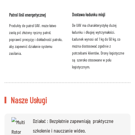
Dostawa ładunku misji
Patrol linii energetycznej
De UAV ma charakterystykę dużej
Produkty de patrol UAV. może łatwo
ładunku i długiej wytrzymałości.
zastąpić złożony ręczny patrol,
Ładunek wynosi od 1 kg do 50 kg, co
poprawić precyzję i dokładność patrolu,
można dostosować zgodnie z
aby zapewnić działanie systemu
potrzebami klientów. Drony logistyczne
zasilania.
są szeroko stosowane w polu
logistycznym.
Nasze Usługi
Działać : Bezpłatnie zapewniają praktyczne
szkolenie i nauczanie wideo.