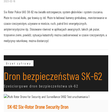
2023-02-16
Six Rotor Police UAS SK-62 ma światło ostrzegawcze, system głośników i system rzucania.
Może to rzucać kulki, gaz łzawiący itd. Może to ładować kamerę gimbalową, monitorowanie w
czasie rzeczywistym, używane w mieście, ruch, patrol linii energetycznych,
antyterrorystyczne itp. Stosowane również w aplikacjach awaryjnych, takich jak pożar,
trzęsienie ziemi, powódź, sytuacja katastrofy można zaobserwować w czasie rzeczywistym, a
medycynę ratunkową można dostarczyć
Orzeł cyfrowy
Dron bezpieczeństwa SK-62
Sześciorgowe dron bezpieczeństwa sk-62
SK-62 Six-Rotor Drone Security Dron