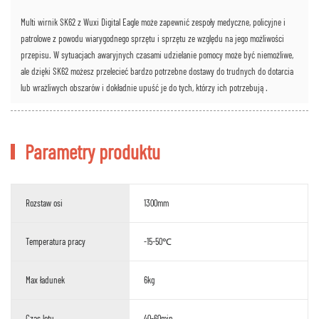
Multi wirnik SK62 z Wuxi Digital Eagle może zapewnić zespoły medyczne, policyjne i
patrolowe z powodu wiarygodnego sprzętu i sprzętu ze względu na jego możliwości
przepisu. W sytuacjach awaryjnych czasami udzielanie pomocy może być niemożliwe,
ale dzięki SK62 możesz przelecieć bardzo potrzebne dostawy do trudnych do dotarcia
lub wrażliwych obszarów i dokładnie upuść je do tych, którzy ich potrzebują.
Parametry produktu
Rozstaw osi
1300mm
Temperatura pracy
-15-50℃
Max ładunek
6kg
Czas lotu
40-60min