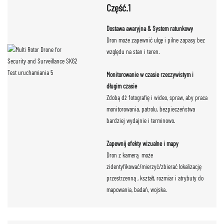
Część.1
Dostawa awaryjna & System ratunkowy
Dron może zapewnić ulgę i pilne zapasy bez
względu na stan i teren.
Monitorowanie w czasie rzeczywistym i
długim czasie
Zdobądź fotografię i wideo, spraw, aby praca
monitorowania, patrolu, bezpieczeństwa
bardziej wydajnie i terminowo.
Zapewnij efekty wizualne i mapy
Dron z kamerą może
zidentyfikować/mierzyć/zbierać lokalizację
przestrzenną, kształt, rozmiar i atrybuty do
mapowania, badań, wojska.