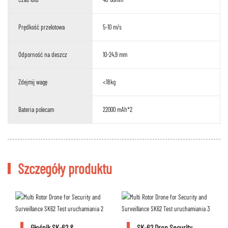
Prędkość przelotowa
5-10 m/s
Odporność na deszcz
10-24,9 mm
Zdejmij wagę
<18kg
Bateria polecam
22000 mAh*2
Szczegóły produktu
Głośnik SK-62 &
SK-62 Dron Security