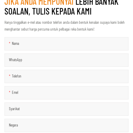
JIKA ANDA MEMPUNYAI
LEBIH BANYAK
SOALAN, TULIS KEPADA KAMI
Hanya tinggalkan e-mel atau nombor telefon anda dalam bentuk kenalan supaya kami boleh
menghantar sebut harga percuma untuk pelbagai reka bentuk kami!
Nama
WhatsApp
Telefon
Emel
Syarikat
Negara