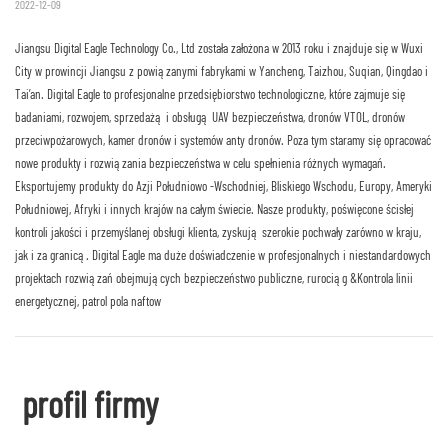
2022-12-09
Jiangsu Digital Eagle Technology Co., Ltd została założona w 2013 roku i znajduje się w Wuxi
City w prowincji Jiangsu z powiązanymi fabrykami w Yancheng, Taizhou, Suqian, Qingdao i
Tai’an. Digital Eagle to profesjonalne przedsiębiorstwo technologiczne, które zajmuje się
badaniami, rozwojem, sprzedażą i obsługą UAV bezpieczeństwa, dronów VTOL, dronów
przeciwpożarowych, kamer dronów i systemów anty dronów. Poza tym staramy się opracować
nowe produkty i rozwiązania bezpieczeństwa w celu spełnienia różnych wymagań.
Eksportujemy produkty do Azji Południowo -Wschodniej, Bliskiego Wschodu, Europy, Ameryki
Południowej, Afryki i innych krajów na całym świecie. Nasze produkty, poświęcone ścisłej
kontroli jakości i przemyślanej obsługi klienta, zyskują szerokie pochwały zarówno w kraju,
jak i za granicą. Digital Eagle ma duże doświadczenie w profesjonalnych i niestandardowych
projektach rozwiązań obejmujących bezpieczeństwo publiczne, rurociąg &Kontrola linii
energetycznej, patrol pola naftow
profil firmy