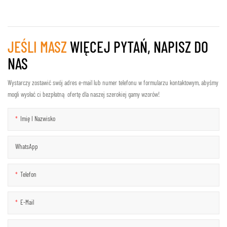
JEŚLI MASZ
WIĘCEJ PYTAŃ, NAPISZ DO
NAS
Wystarczy zostawić swój adres e-mail lub numer telefonu w formularzu kontaktowym, abyśmy
mogli wysłać ci bezpłatną ofertę dla naszej szerokiej gamy wzorów!
Imię I Nazwisko
WhatsApp
Telefon
E-Mail