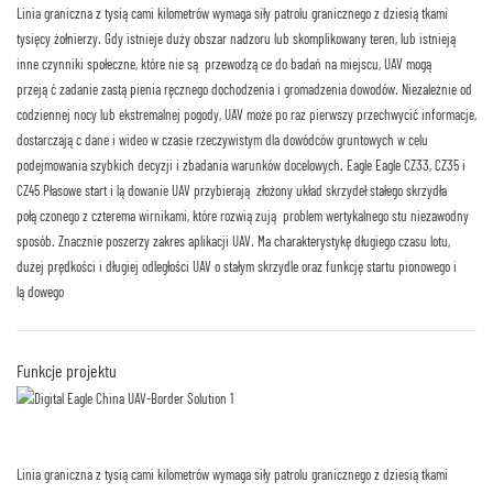
Linia graniczna z tysiącami kilometrów wymaga siły patrolu granicznego z dziesiątkami
tysięcy żołnierzy. Gdy istnieje duży obszar nadzoru lub skomplikowany teren, lub istnieją
inne czynniki społeczne, które nie są przewodzące do badań na miejscu, UAV mogą
przejąć zadanie zastąpienia ręcznego dochodzenia i gromadzenia dowodów. Niezależnie od
codziennej nocy lub ekstremalnej pogody, UAV może po raz pierwszy przechwycić informacje,
dostarczając dane i wideo w czasie rzeczywistym dla dowódców gruntowych w celu
podejmowania szybkich decyzji i zbadania warunków docelowych. Eagle Eagle CZ33, CZ35 i
CZ45 Płasowe start i lądowanie UAV przybierają złożony układ skrzydeł stałego skrzydła
połączonego z czterema wirnikami, które rozwiązują problem wertykalnego stu niezawodny
sposób. Znacznie poszerzy zakres aplikacji UAV. Ma charakterystykę długiego czasu lotu,
dużej prędkości i długiej odległości UAV o stałym skrzydle oraz funkcję startu pionowego i
lądowego
Funkcje projektu
Linia graniczna z tysiącami kilometrów wymaga siły patrolu granicznego z dziesiątkami