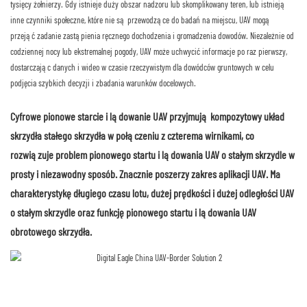
tysięcy żołnierzy. Gdy istnieje duży obszar nadzoru lub skomplikowany teren, lub istnieją
inne czynniki społeczne, które nie są przewodzące do badań na miejscu, UAV mogą
przejąć zadanie zastąpienia ręcznego dochodzenia i gromadzenia dowodów. Niezależnie od
codziennej nocy lub ekstremalnej pogody, UAV może uchwycić informacje po raz pierwszy,
dostarczając danych i wideo w czasie rzeczywistym dla dowódców gruntowych w celu
podjęcia szybkich decyzji i zbadania warunków docelowych.
Cyfrowe pionowe starcie i lądowanie UAV przyjmują kompozytowy układ
skrzydła stałego skrzydła w połączeniu z czterema wirnikami, co
rozwiązuje problem pionowego startu i lądowania UAV o stałym skrzydle w
prosty i niezawodny sposób. Znacznie poszerzy zakres aplikacji UAV. Ma
charakterystykę długiego czasu lotu, dużej prędkości i dużej odległości UAV
o stałym skrzydle oraz funkcję pionowego startu i lądowania UAV
obrotowego skrzydła.