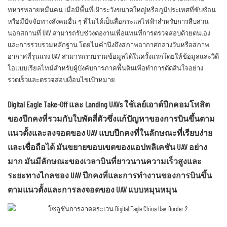
ทหารหลายหมื่นคน เมื่อมีพื้นที่เฝ้าระวังขนาดใหญ่หรือภูมิประเทศที่ซับซ้อน
หรือมีปัจจัยทางสังคมอื่น ๆ ที่ไม่ได้เป็นสื่อกระแสไฟฟ้าสำหรับการสืบสวน
นอกสถานที่ UAV สามารถรับช่วงต่องานเพื่อแทนที่การตรวจสอบด้วยตนเอง
และการรวบรวมหลักฐาน โดยไม่คำนึงถึงสภาพอากาศกลางวันหรือสภาพ
อากาศที่รุนแรง UAV สามารถรวบรวมข้อมูลได้ในครั้งแรกโดยให้ข้อมูลและวิดี
โอแบบเรียลไทม์สำหรับผู้บังคับการภาคพื้นดินเพื่อทำการตัดสินใจอย่าง
รวดเร็วและตรวจสอบเงื่อนไขเป้าหมาย
Digital Eagle Take-Off และ Landing UAVs ใช้เลย์เอาต์ปีกคอมโพสิต
ของปีกคงที่รวมกับใบพัดสี่ตัวซึ่งแก้ปัญหาของการบินขึ้นตาม
แนวตั้งและลงจอดของ UAV แบบปีกคงที่ในลักษณะที่เรียบง่าย
และเชื่อถือได้ มันขยายขอบเขตของแอปพลิเคชัน UAV อย่าง
มาก มันมีลักษณะของเวลาบินที่ยาวนานความเร็วสูงและ
ระยะทางไกลของ UAV ปีกคงที่และการทำงานของการบินขึ้น
ตามแนวตั้งและการลงจอดของ UAV แบบหมุนหมุน