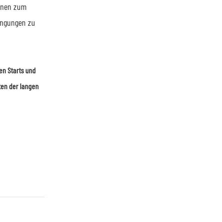
ionen zum
ingungen zu
len Starts und
ten der langen