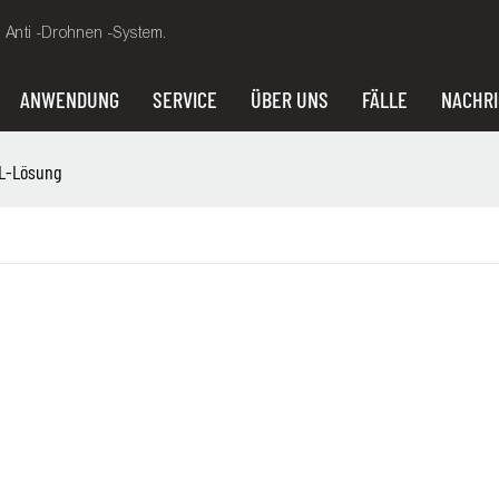
, Anti -Drohnen -System.
ANWENDUNG
SERVICE
ÜBER UNS
FÄLLE
NACHR
OL-Lösung