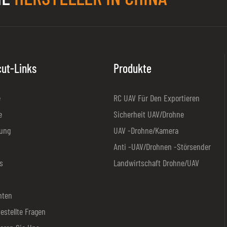
cut-Links
Produkte
e
RC UAV Für Den Exportieren
e
Sicherheit UAV/Drohne
ung
UAV -Drohne/Kamera
Anti -UAV/Drohnen -Störsender
s
Landwirtschaft Drohne/UAV
hten
estellte Fragen