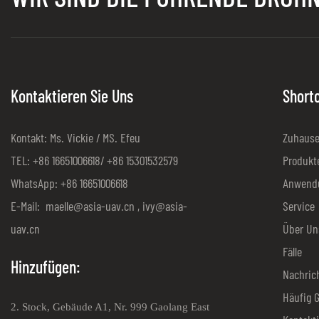
Kontaktieren Sie Uns
Short
Kontakt: Ms. Vickie / MS. Efeu
Zuhaus
TEL: +86 16651006618/ +86 15301532579
Produkt
WhatsApp: +86 16651006618
Anwend
E-Mail:
maelle@asia-uav.cn
,
ivy@asia-
Service
uav.cn
Über Un
Fälle
Hinzufügen:
Nachric
Häufig G
2. Stock, Gebäude A1, Nr. 999 Gaolang East