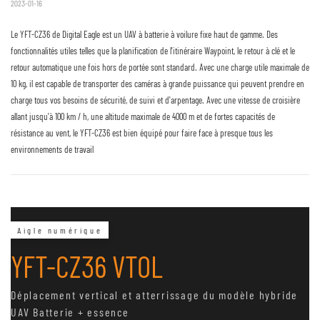
2023-01-16
Le YFT-CZ36 de Digital Eagle est un UAV à batterie à voilure fixe haut de gamme. Des
fonctionnalités utiles telles que la planification de l'itinéraire Waypoint, le retour à clé et le
retour automatique une fois hors de portée sont standard. Avec une charge utile maximale de
10 kg, il est capable de transporter des caméras à grande puissance qui peuvent prendre en
charge tous vos besoins de sécurité, de suivi et d'arpentage. Avec une vitesse de croisière
allant jusqu'à 100 km / h, une altitude maximale de 4000 m et de fortes capacités de
résistance au vent, le YFT-CZ36 est bien équipé pour faire face à presque tous les
environnements de travail
Aigle numérique
YFT-CZ36 VTOL
Déplacement vertical et atterrissage du modèle hybride
UAV Batterie + essence