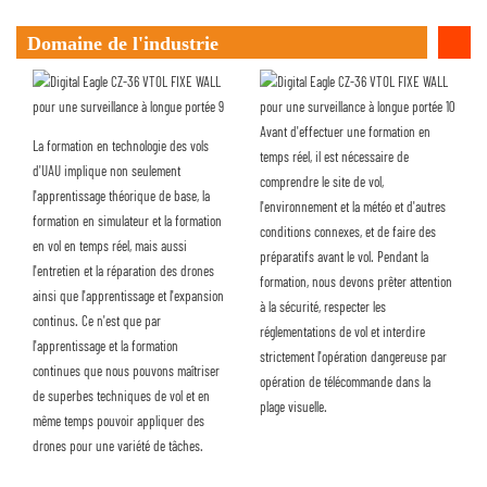
Domaine de l'industrie
Avant d'effectuer une formation en
La formation en technologie des vols
temps réel, il est nécessaire de
d'UAU implique non seulement
comprendre le site de vol,
l'apprentissage théorique de base, la
l'environnement et la météo et d'autres
formation en simulateur et la formation
conditions connexes, et de faire des
en vol en temps réel, mais aussi
préparatifs avant le vol. Pendant la
l'entretien et la réparation des drones
formation, nous devons prêter attention
ainsi que l'apprentissage et l'expansion
à la sécurité, respecter les
continus. Ce n'est que par
réglementations de vol et interdire
l'apprentissage et la formation
strictement l'opération dangereuse par
continues que nous pouvons maîtriser
opération de télécommande dans la
de superbes techniques de vol et en
plage visuelle.
même temps pouvoir appliquer des
drones pour une variété de tâches.