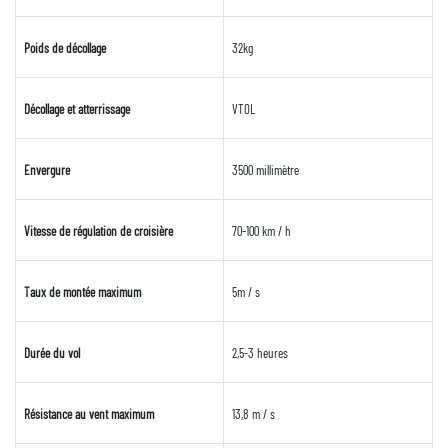
Poids de décollage
32kg
Décollage et atterrissage
VTOL
Envergure
3500 millimètre
Vitesse de régulation de croisière
70-100 km / h
Taux de montée maximum
5m / s
Durée du vol
2,5-3 heures
Résistance au vent maximum
13,8 m / s