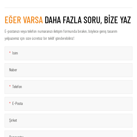
EĞER VARSA
DAHA FAZLA SORU, BIZE YAZ
E-postanızı veya telefon numaranızı iletişim formunda bırakın, böylece geniş tasarım
yelpazemiz için size ücretsiz bir teklif gönderebiliriz!
Isim
Naber
Telefon
E-Posta
Şirket