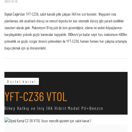
2023-01-16
Digital Eagle'dan YFT-CZ36, sabit kanatlı pille çalışan İHA'nın üst kısmıdır. Waypoint rota
planlaması, tek anahtarlı dönüş ve menzil dışında bir kez otomatik dönüş gibi yararlı özellikler
standart olarak gelir. Maksimum 10 kg yük ile tüm güvenliğiniz, izleme ve anket ihtiyaçlarınızı
karşılayabilen yüksek güçlü kameralar taşıyabilir. 100km/s'ye kadar seyir hızı, maksimum 4000m
yükseklik ve güçlü rüzgar direnci yetenekleri ile YFT-CZ36, hemen hemen her çalışma ortamıyla
başa çıkmak için iyi donanımlıdır.
Dijital kartal
YFT-CZ36 VTOL
Dikey Kalkış ve İniş İHA Hibrit Model Pil+Benzin