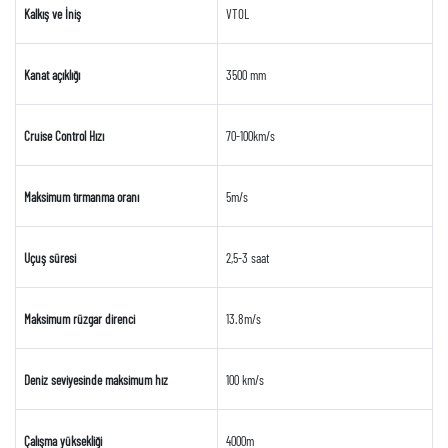
Kalkış ve İniş
VTOL
Kanat açıklığı
3500 mm
Cruise Control Hızı
70-100km/s
Maksimum tırmanma oranı
5m/s
Uçuş süresi
2,5-3 saat
Maksimum rüzgar direnci
13.8m/s
Deniz seviyesinde maksimum hız
100 km/s
Çalışma yüksekliği
4000m