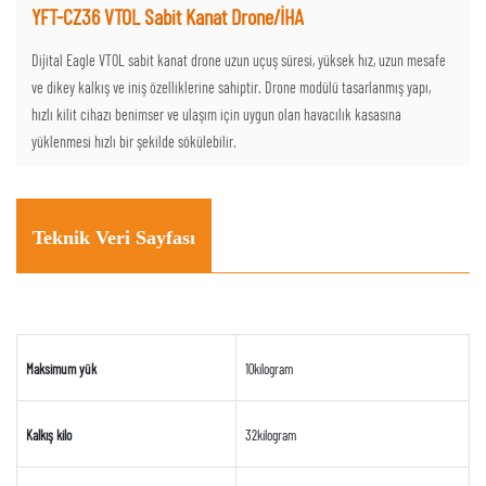
YFT-CZ36 VTOL Sabit Kanat Drone/İHA
Dijital Eagle VTOL sabit kanat drone uzun uçuş süresi, yüksek hız, uzun mesafe
ve dikey kalkış ve iniş özelliklerine sahiptir. Drone modülü tasarlanmış yapı,
hızlı kilit cihazı benimser ve ulaşım için uygun olan havacılık kasasına
yüklenmesi hızlı bir şekilde sökülebilir.
Teknik Veri Sayfası
Maksimum yük
10kilogram
Kalkış kilo
32kilogram