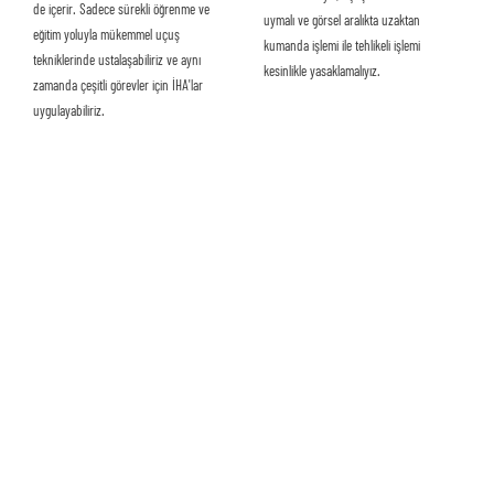
de içerir. Sadece sürekli öğrenme ve
uymalı ve görsel aralıkta uzaktan
eğitim yoluyla mükemmel uçuş
kumanda işlemi ile tehlikeli işlemi
tekniklerinde ustalaşabiliriz ve aynı
kesinlikle yasaklamalıyız.
zamanda çeşitli görevler için İHA'lar
uygulayabiliriz.