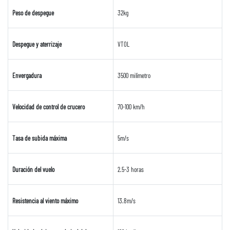
Peso de despegue
32kg
Despegue y aterrizaje
VTOL
Envergadura
3500 milímetro
Velocidad de control de crucero
70-100 km/h
Tasa de subida máxima
5m/s
Duración del vuelo
2.5-3 horas
Resistencia al viento máximo
13.8m/s