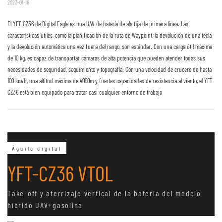
2023-01-16
El YFT-CZ36 de Digital Eagle es una UAV de batería de ala fija de primera línea. Las
características útiles, como la planificación de la ruta de Waypoint, la devolución de una tecla
y la devolución automática una vez fuera del rango, son estándar. Con una carga útil máxima
de 10 kg, es capaz de transportar cámaras de alta potencia que pueden atender todas sus
necesidades de seguridad, seguimiento y topografía. Con una velocidad de crucero de hasta
100 km/h, una altitud máxima de 4000m y fuertes capacidades de resistencia al viento, el YFT-
CZ36 está bien equipado para tratar casi cualquier entorno de trabajo
Águila digital
YFT-CZ36 VTOL
Take-off y aterrizaje vertical de la batería del modelo
híbrido UAV+gasolina