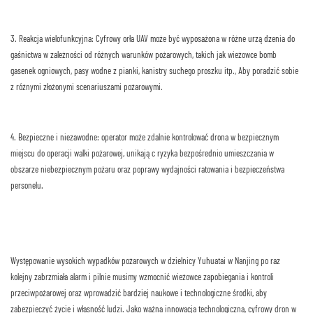
3. Reakcja wielofunkcyjna: Cyfrowy orła UAV może być wyposażona w różne urządzenia do
gaśnictwa w zależności od różnych warunków pożarowych, takich jak wieżowce bomb
gasenek ogniowych, pasy wodne z pianki, kanistry suchego proszku itp., Aby poradzić sobie
z różnymi złożonymi scenariuszami pożarowymi.
4. Bezpieczne i niezawodne: operator może zdalnie kontrolować drona w bezpiecznym
miejscu do operacji walki pożarowej, unikając ryzyka bezpośrednio umieszczania w
obszarze niebezpiecznym pożaru oraz poprawy wydajności ratowania i bezpieczeństwa
personelu.
Występowanie wysokich wypadków pożarowych w dzielnicy Yuhuatai w Nanjing po raz
kolejny zabrzmiała alarm i pilnie musimy wzmocnić wieżowce zapobiegania i kontroli
przeciwpożarowej oraz wprowadzić bardziej naukowe i technologiczne środki, aby
zabezpieczyć życie i własność ludzi. Jako ważna innowacja technologiczna, cyfrowy dron w