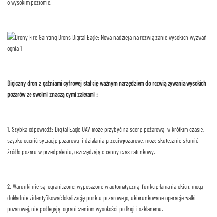
o wysokim poziomie.
Digiczny dron z gaźniami cyfrowej stał się ważnym narzędziem do rozwiązywania wysokich
pożarów ze swoimi znaczącymi zaletami :
1. Szybka odpowiedź: Digital Eagle UAV może przybyć na scenę pożarową w krótkim czasie,
szybko ocenić sytuację pożarową i działania przeciwpożarowe, może skutecznie stłumić
źródło pożaru w przedpaleniu, oszczędzając cenny czas ratunkowy.
2. Warunki nie są ograniczone: wyposażone w automatyczną funkcję łamania okien, mogą
dokładnie zidentyfikować lokalizację punktu pożarowego, ukierunkowane operacje walki
pożarowej, nie podlegają ograniczeniom wysokości podłogi i szklanemu.