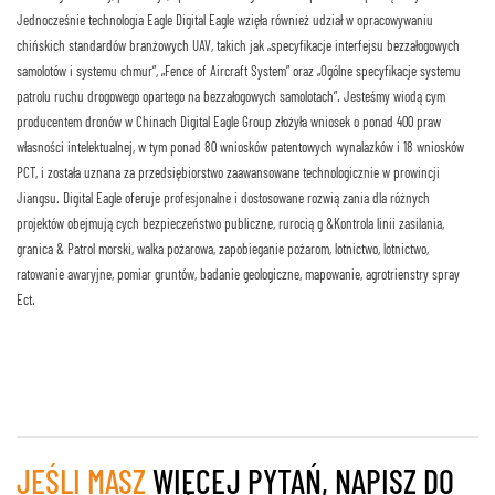
Jednocześnie technologia Eagle Digital Eagle wzięła również udział w opracowywaniu
chińskich standardów branżowych UAV, takich jak „specyfikacje interfejsu bezzałogowych
samolotów i systemu chmur”, „Fence of Aircraft System” oraz „Ogólne specyfikacje systemu
patrolu ruchu drogowego opartego na bezzałogowych samolotach”. Jesteśmy wiodącym
producentem dronów w Chinach Digital Eagle Group złożyła wniosek o ponad 400 praw
własności intelektualnej, w tym ponad 80 wniosków patentowych wynalazków i 18 wniosków
PCT, i została uznana za przedsiębiorstwo zaawansowane technologicznie w prowincji
Jiangsu. Digital Eagle oferuje profesjonalne i dostosowane rozwiązania dla różnych
projektów obejmujących bezpieczeństwo publiczne, rurociąg &Kontrola linii zasilania,
granica & Patrol morski, walka pożarowa, zapobieganie pożarom, lotnictwo, lotnictwo,
ratowanie awaryjne, pomiar gruntów, badanie geologiczne, mapowanie, agrotrienstry spray
Ect.
JEŚLI MASZ
WIĘCEJ PYTAŃ, NAPISZ DO