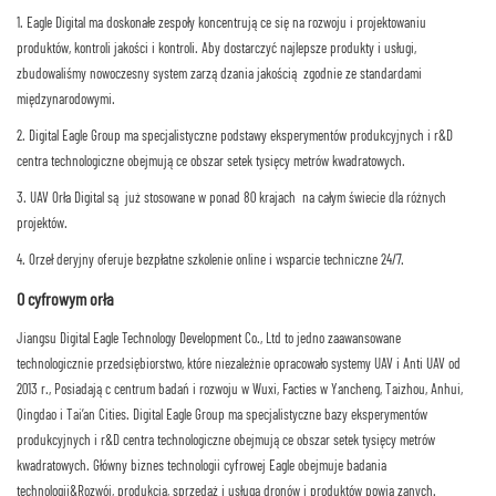
1. Eagle Digital ma doskonałe zespoły koncentrujące się na rozwoju i projektowaniu
produktów, kontroli jakości i kontroli. Aby dostarczyć najlepsze produkty i usługi,
zbudowaliśmy nowoczesny system zarządzania jakością zgodnie ze standardami
międzynarodowymi.
2. Digital Eagle Group ma specjalistyczne podstawy eksperymentów produkcyjnych i r&D
centra technologiczne obejmujące obszar setek tysięcy metrów kwadratowych.
3. UAV Orła Digital są już stosowane w ponad 80 krajach na całym świecie dla różnych
projektów.
4. Orzeł deryjny oferuje bezpłatne szkolenie online i wsparcie techniczne 24/7.
O cyfrowym orła
Jiangsu Digital Eagle Technology Development Co., Ltd to jedno zaawansowane
technologicznie przedsiębiorstwo, które niezależnie opracowało systemy UAV i Anti UAV od
2013 r., Posiadając centrum badań i rozwoju w Wuxi, Facties w Yancheng, Taizhou, Anhui,
Qingdao i Tai’an Cities. Digital Eagle Group ma specjalistyczne bazy eksperymentów
produkcyjnych i r&D centra technologiczne obejmujące obszar setek tysięcy metrów
kwadratowych. Główny biznes technologii cyfrowej Eagle obejmuje badania
technologii&Rozwój, produkcja, sprzedaż i usługa dronów i produktów powiązanych.