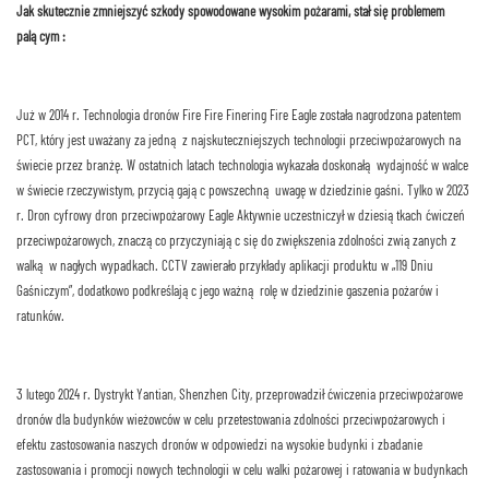
Jak skutecznie zmniejszyć szkody spowodowane wysokim pożarami, stał się problemem
palącym :
Już w 2014 r. Technologia dronów Fire Fire Finering Fire Eagle została nagrodzona patentem
PCT, który jest uważany za jedną z najskuteczniejszych technologii przeciwpożarowych na
świecie przez branżę. W ostatnich latach technologia wykazała doskonałą wydajność w walce
w świecie rzeczywistym, przyciągając powszechną uwagę w dziedzinie gaśni. Tylko w 2023
r. Dron cyfrowy dron przeciwpożarowy Eagle Aktywnie uczestniczył w dziesiątkach ćwiczeń
przeciwpożarowych, znacząco przyczyniając się do zwiększenia zdolności związanych z
walką w nagłych wypadkach. CCTV zawierało przykłady aplikacji produktu w „119 Dniu
Gaśniczym”, dodatkowo podkreślając jego ważną rolę w dziedzinie gaszenia pożarów i
ratunków.
3 lutego 2024 r. Dystrykt Yantian, Shenzhen City, przeprowadził ćwiczenia przeciwpożarowe
dronów dla budynków wieżowców w celu przetestowania zdolności przeciwpożarowych i
efektu zastosowania naszych dronów w odpowiedzi na wysokie budynki i zbadanie
zastosowania i promocji nowych technologii w celu walki pożarowej i ratowania w budynkach