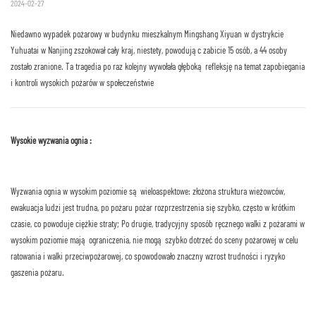
2024-02-27
Niedawno wypadek pożarowy w budynku mieszkalnym Mingshang Xiyuan w dystrykcie
Yuhuatai w Nanjing zszokował cały kraj, niestety, powodując zabicie 15 osób, a 44 osoby
zostało zranione. Ta tragedia po raz kolejny wywołała głęboką refleksję na temat zapobiegania
i kontroli wysokich pożarów w społeczeństwie
Wysokie wyzwania ognia :
Wyzwania ognia w wysokim poziomie są wieloaspektowe: złożona struktura wieżowców,
ewakuacja ludzi jest trudna, po pożaru pożar rozprzestrzenia się szybko, często w krótkim
czasie, co powoduje ciężkie straty; Po drugie, tradycyjny sposób ręcznego walki z pożarami w
wysokim poziomie mają ograniczenia, nie mogą szybko dotrzeć do sceny pożarowej w celu
ratowania i walki przeciwpożarowej, co spowodowało znaczny wzrost trudności i ryzyko
gaszenia pożaru.