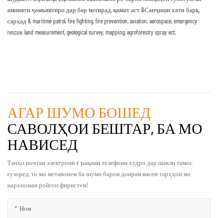
амнияти ҷамъиятиро дар бар мегирад, қимат аст &Санҷиши хати барқ,
сарҳад & maritime patrol, fire fighting, fire prevention, aviation, aerospace, emergency
rescue, land measurement, geological survey, mapping, agroforestry spray ect.
АГАР ШУМО БОШЕД
САВОЛҲОИ БЕШТАР, БА МО
НАВИСЕД
Танҳо почтаи электронӣ ё рақами телефони худро дар шакли тамос
гузоред, то мо метавонем ба шумо барои доираи васеи тарҳҳои мо
нархномаи ройгон фиристем!
Ном