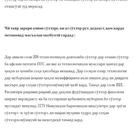
оташсӯзӣ зуд мерасад.
Чӣ тавр зарари азими сӯхторе, ки аз сӯхтор рух додааст, кам карда
метавонад масъалаи матбуотӣ гардад :
Дар аввали соли 2014 технологияҳои довталаби сӯхтор дар оташи сӯхтор
ба афсани патенти ПТС, ки яке аз технологияҳои муассири ҷангал дар
ҷаҳон аз ҷониби соҳа ҳисобида мешавад. Дар солҳои охир, технология
дар муборизаи воқеии ҷаҳон муваффақияти аъло нишон дод, ки диққати
васеъро дар соҳаи сӯхторхомӯшкунӣ ҷалб кард. Танҳо дар соли 2023,
Расамгири рақамии рақамӣ дар даҳони фурӯшандаи сӯхтор фаъолона
ширкат варзидааст, ки ба густариши қобилияти мубориза бо сӯхтор
мусоидат мекунад. CCTV Намунаҳои барномаҳои маҳсулотро дар «рӯзи
сӯхтор» -и «рӯзи сӯхтор», ки нақши муҳими худро дар соҳаи
сӯхторхомӯшкунӣ ва наҷотдиҳӣ таъкид кард.