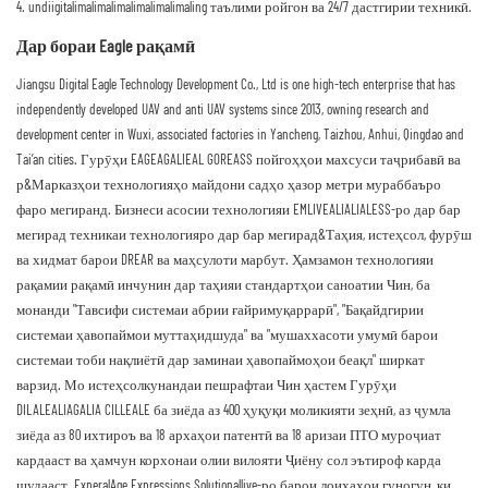
4. undiigitalimalimalimalimalimalimaling таълими ройгон ва 24/7 дастгирии техникӣ.
Дар бораи Eagle рақамӣ
Jiangsu Digital Eagle Technology Development Co., Ltd is one high-tech enterprise that has
independently developed UAV and anti UAV systems since 2013, owning research and
development center in Wuxi, associated factories in Yancheng, Taizhou, Anhui, Qingdao and
Tai’an cities. Гурӯҳи EAGEAGALIEAL GOREASS пойгоҳҳои махсуси таҷрибавӣ ва
р&Марказҳои технологияҳо майдони садҳо ҳазор метри мураббаъро
фаро мегиранд. Бизнеси асосии технологияи EMLIVEALIALIALESS-ро дар бар
мегирад техникаи технологияро дар бар мегирад&Таҳия, истеҳсол, фурӯш
ва хидмат барои DREAR ва маҳсулоти марбут. Ҳамзамон технологияи
рақамии рақамӣ инчунин дар таҳияи стандартҳои саноатии Чин, ба
монанди "Тавсифи системаи абрии ғайримуқаррарӣ", "Бақайдгирии
системаи ҳавопаймои муттаҳидшуда" ва "мушаххасоти умумӣ барои
системаи тоби нақлиётӣ дар заминаи ҳавопаймоҳои беақл" ширкат
варзид. Мо истеҳсолкунандаи пешрафтаи Чин ҳастем Гурӯҳи
DILALEALIAGALIA CILLEALE ба зиёда аз 400 ҳуқуқи моликияти зеҳнӣ, аз ҷумла
зиёда аз 80 ихтироъ ва 18 архаҳои патентӣ ва 18 аризаи ПТО муроҷиат
кардааст ва ҳамчун корхонаи олии вилояти Ҷиёну сол эътироф карда
шудааст. ExperalAge Expressions Solutionallive-ро барои лоиҳаҳои гуногун, ки