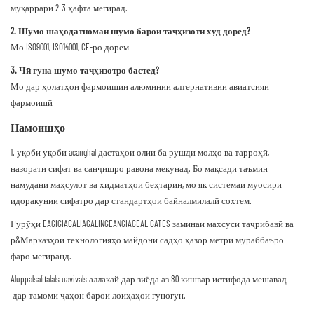
муқаррарӣ 2-3 ҳафта мегирад.
2. Шумо шаҳодатномаи шумо барои таҷҳизоти худ доред?
Мо ISO9001, ISO14001, CE-ро дорем
3. Чӣ гуна шумо таҷҳизотро бастед?
Мо дар ҳолатҳои фармоишии алюминии алтернативии авиатсияи
фармоишӣ
Намоишҳо
1. уқоби уқоби acaiighal дастаҳои олии ба рушди молҳо ва тарроҳӣ,
назорати сифат ва санҷишро равона мекунад. Бо мақсади таъмин
намудани маҳсулот ва хидматҳои беҳтарин, мо як системаи муосири
идоракунии сифатро дар стандартҳои байналмилалӣ сохтем.
Гурӯҳи EAGIGIAGALIAGALINGEANGIAGEAL GATES заминаи махсуси таҷрибавӣ ва
р&Марказҳои технологияҳо майдони садҳо ҳазор метри мураббаъро
фаро мегиранд.
Aluppalsalitalals uavivals аллакай дар зиёда аз 80 кишвар истифода мешавад
дар тамоми ҷаҳон барои лоиҳаҳои гуногун.