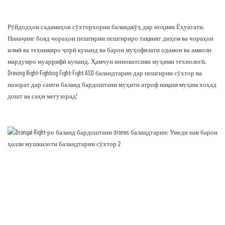
Рӯйдодҳои садамаҳои сӯхторхории баландкӯҳ дар ноҳияи Ёҳуатати,
Нанаҷинг бояд чораҳои пешгирии пешгириро тақвият диҳем ва чораҳои
илмӣ ва техникиро ҷорӣ кунанд ва барои муҳофизати одамон ва амволи
мардумро муаррифӣ кунанд. Ҳамчун инноватсияи муҳими технологӣ,
Dreving Right-Fighting Fight-Fight ASD баландтарин дар пешгирии сӯхтор ва
назорат дар самти баланд бардоштани муҳити атроф нақши муҳим хоҳад
дошт ва саҳм мегузорад!