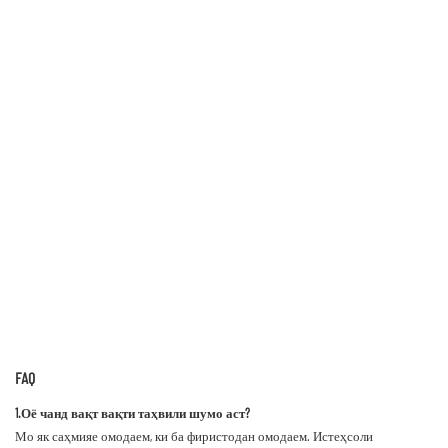
FAQ
1.Оё чанд вақт вақти таҳвили шумо аст?
Мо як саҳмияе омодаем, ки ба фиристодан омодаем. Истеҳсоли