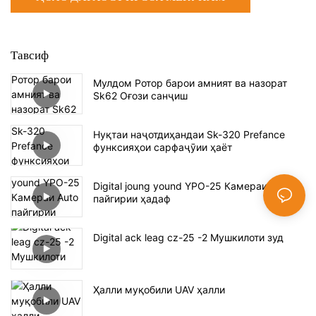
Тавсиф
Мулдом Ротор барои амният ва назорат
Sk62 Оғози санҷиш
Нуқтаи наҷотдиҳандаи Sk-320 Prefance
функсияҳои сарфаҷӯии ҳаёт
Digital joung yound YPO-25 Камераи Auto
пайгирии ҳадаф
Digital ack leag cz-25 -2 Мушкилоти зуд
Ҳалли муқобили UAV ҳалли