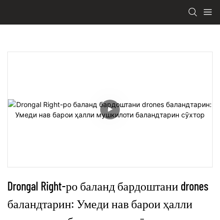
Drongal Right-ро баланд бардоштани drones 
баландтарин: Умеди нав барои ҳалли 