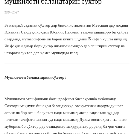
мушкилоти баландтарин сӯхтор
2024-02-27
Ба наздикӣ садамаи сӯхтор дар бинои истиқоматии Метсшан дар ноҳияи
Юҳаннат Сандуқи ноҳияи Юҳания, Нанжинг тамоми кишварро ба ҳайрат
оварданд, мутаассифона, ки барои кушта шудани 15 нафар кушта шуданд.
Ин фоҷиаи дигар бори дигар инъикоси амиқро дар пешгирии сӯхтор ва
назорати сӯхтор дар ҷомеа мушоҳида кард
Мушкилоти баландтарини сӯхтор :
Мушкилоти оташфишони баландсафшон бисёрҷониба мебошанд:
Сохтори маҷмӯии биноҳои баландкӯҳҳо, эвакуатсияи мардум душвор
аст, ки як бор оташ босуръат паҳн мешавад, аксар вақт оташ зуд дар
натиҷаи талафоти вазнин зуд паҳн мешавад; Дуюм, воситаҳои анъанавии
мубориза бо сӯхтор дар оташдонҳо маҳдудиятҳо доранд, ба ҷои ҷанги
сӯхтор барои захира ва сӯхтор ба баландии сӯхтор ва хатари мубталои