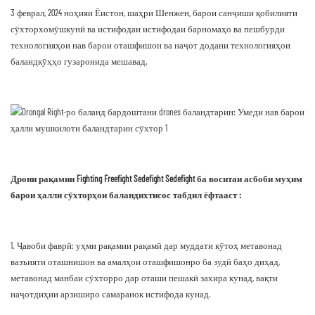
3 феврал, 2024 ноҳияи Ёистон, шаҳри Шенжен, барои санҷиши қобилияти
сӯхторхомӯшкунӣ ва истифодаи истифодаи барномаҳо ва пешбурди
технологияҳои нав барои оташфишон ва наҷот додани технологияҳои
баландкӯҳҳо гузаронида мешавад.
Дрони рақамии Fighting Freefight Sedefight Sedefight ба воситаи асбоби муҳим
барои ҳалли сӯхторҳои баландихтисос табдил ёфтааст :
1. Ҷавоби фаврӣ: уҳми рақамии рақамӣ дар муддати кӯтоҳ метавонад
вазъияти оташнишон ва амалҳои оташфишонро ба зудӣ баҳо диҳад,
метавонад манбаи сӯхторро дар оташи пешакӣ захира кунад, вақти
наҷотдиҳии арзиширо самаранок истифода кунад.