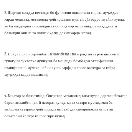
2. Шартҳо маҳдуд нестанд: бо функсияи шикастани тиреза муҷаҳҳаз
карда мешавад, метавонад ҷойгиршавии нуқтаи сӯхторро муайян кунад,
ки ба маҳдудияти баландии сӯхтор дучор нашаванд, ба маҳдудияти
баландии ошёна ва шишаи ҳалқа дохил карда шавад.
3. Вокуниши бисёрҷанба: uav uaav picage uaav-и рақамӣ аз рӯи шароити
гуногуни сӯхторхомӯшкунӣ, ба монанди бомбаҳои оташфишини
оташфишонӣ, лӯлаҳои обии хушк, зарфҳои хокаи кафедра ва ғайра
муҷаҳҳаз карда мешаванд.
4. Бехатар ва боэътимод: Оператор метавонад таназзулро дар ҷои бехатар
барои амалиёти ҷангӣ назорат кунад, ки аз хатари мустақиман ба
майдони хатарнок ҷойгиршуда ва беҳбуди самаранокии наҷот ва
бехатарии халқҳо канорагирӣ кунад.