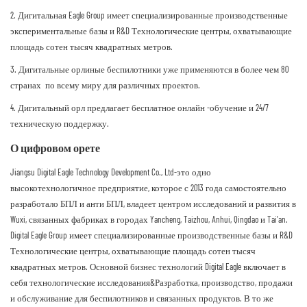
2. Дигитальная Eagle Group имеет специализированные производственные
экспериментальные базы и R&D Технологические центры, охватывающие
площадь сотен тысяч квадратных метров.
3. Дигитальные орлиные беспилотники уже применяются в более чем 80
странах по всему миру для различных проектов.
4. Дигитальный орл предлагает бесплатное онлайн -обучение и 24/7
техническую поддержку.
О цифровом орете
Jiangsu Digital Eagle Technology Development Co., Ltd-это одно
высокотехнологичное предприятие, которое с 2013 года самостоятельно
разработало БПЛ и анти БПЛ, владеет центром исследований и развития в
Wuxi, связанных фабриках в городах Yancheng, Taizhou, Anhui, Qingdao и Tai'an.
Digital Eagle Group имеет специализированные производственные базы и R&D
Технологические центры, охватывающие площадь сотен тысяч
квадратных метров. Основной бизнес технологий Digital Eagle включает в
себя технологические исследования&Разработка, производство, продажи
и обслуживание для беспилотников и связанных продуктов. В то же