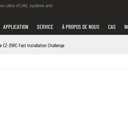
es utiles d'UAV, système anti-
APPLICATION
SERVICE
À PROPOS DE NOUS
CAS
N
le CZ-25RC Fast Installation Challenge