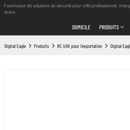
Fournisseur de solutions de sécurité pour UAV professionnel, charg
drone.
DOMICILE
PRODUITS
Digital Eagle
Produits
RC UAV pour l'exportation
Digital Eag