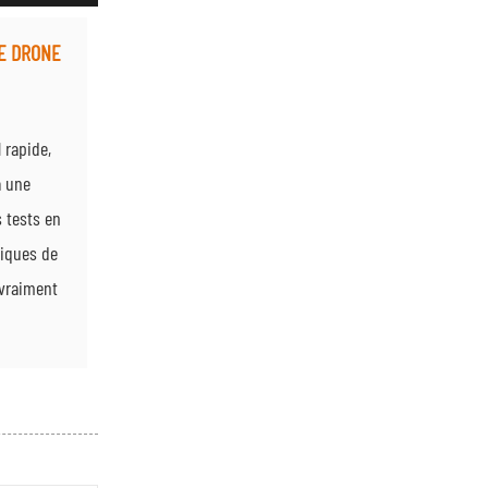
CE DRONE
 rapide,
à une
s tests en
niques de
 vraiment