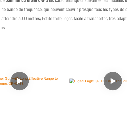
que
Jammer du drone UAV
a les caractéristiques suivantes, les modèles d
n de bande de fréquence, qui peuvent couvrir presque tous les types de dr
tteindre 3000 mètres; Petite taille, léger, facile à transporter, très adapt
oins