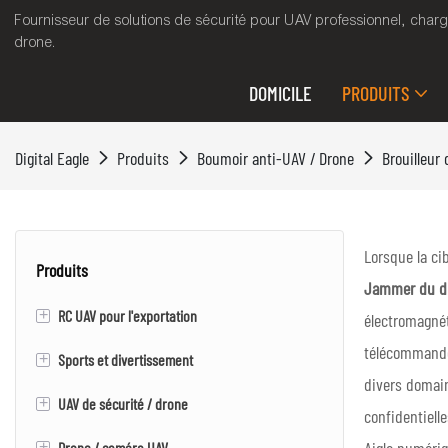
Fournisseur de solutions de sécurité pour UAV professionnel, charg
drone.
DOMICILE
PRODUITS
Digital Eagle
Produits
Boumoir anti-UAV / Drone
Brouilleur
Lorsque la ci
Produits
Jammer du d
+
RC UAV pour l'exportation
électromagnét
télécommande 
+
Sports et divertissement
RC VTOL UAV / drone à ailes fixes
divers domain
+
UAV de sécurité / drone
Skateboard électrique
confidentielle
+
Drone / caméra UAV
Evtol
UAV / drone à ailes fixes VTOL