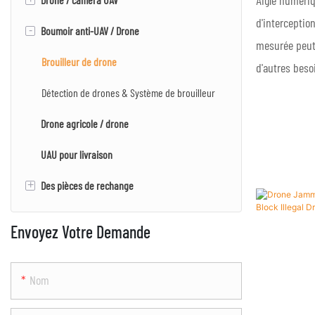
Aigle numéri
d'interceptio
-
Boumoir anti-UAV / Drone
UAV / drone multi-rotor
Caméra EO / IR
mesurée peut a
Caméra EO / IR / LRF
Brouilleur de drone
d'autres bes
Caméra PTZ
Détection de drones & Système de brouilleur
Drone agricole / drone
Caméra de cartographie
UAU pour livraison
+
Des pièces de rechange
Moteur
Envoyez Votre Demande
Nom