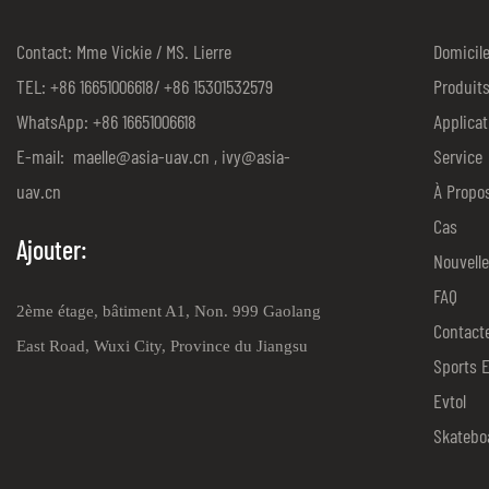
Contact: Mme Vickie / MS. Lierre
Domicil
TEL: +86 16651006618/ +86 15301532579
Produit
WhatsApp: +86 16651006618
Applicat
E-mail:
maelle@asia-uav.cn
,
ivy@asia-
Service
uav.cn
À Propo
Cas
Ajouter:
Nouvell
FAQ
2ème étage, bâtiment A1, Non. 999 Gaolang
Contact
East Road, Wuxi City, Province du Jiangsu
Sports 
Evtol
Skatebo