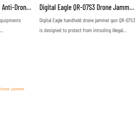
e Anti-Drone
Digital Eagle QR-07S3 Drone Jammer
Gun To Interfer Illegal UAV
 equipments
Digital Eagle handheld drone jammer gun QR-07S3
is designed to protect from intruding illegal
uch type of
drones in political core areas, chief residence,
l transfered
foreign affairs activities, airports, nuclear power
plants, oil storage and other inflammable and
explosive areas