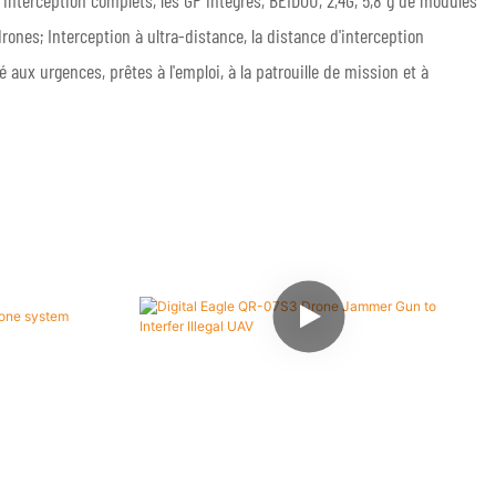
'interception complets, les GP intégrés, BEIDOU, 2,4G, 5,8 g de modules
ones; Interception à ultra-distance, la distance d'interception
é aux urgences, prêtes à l'emploi, à la patrouille de mission et à