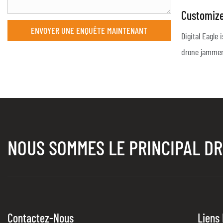
Customize
ENVOYER UNE ENQUÊTE MAINTENANT
Drone Ja
Digital Eagle
drone jammer
request of th
is bigger th
have the requ
jammer range
make the dron
NOUS SOMMES LE PRINCIPAL D
in no-fly zone
customizatio
team.Digital E
find suitable
Contactez-Nous
Liens