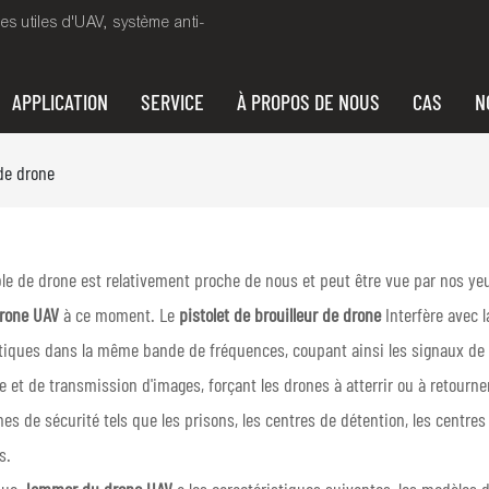
es utiles d'UAV, système anti-
APPLICATION
SERVICE
À PROPOS DE NOUS
CAS
N
 de drone
ble de drone est relativement proche de nous et peut être vue par nos yeux 
rone UAV
à ce moment. Le
pistolet de brouilleur de drone
Interfère avec 
iques dans la même bande de fréquences, coupant ainsi les signaux de 
et de transmission d'images, forçant les drones à atterrir ou à retourne
es de sécurité tels que les prisons, les centres de détention, les centres
s.