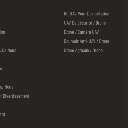
explosives handling experts.Prot
places such as bus/train
e
RC UAV Pour L'exportation
stations,plazas,schools,mass
s
UAV De Sécurité / Drone
gatherings,stadiums,etc.Risk mit
ion
Drone / Caméra UAV
explosives removal in specified 
Boumoir Anti-UAV / Drone
for VVIP convoy,ECM,anti drug,rio
s De Nous
Drone Agricole / Drone
control,etc.Military used for bord
etc
es
ez-Nous
Et Divertissement
ard