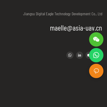
ect important
Jiangsu Digital Eagle Technology Development Co., Ltd
igation and
maelle@asia-uav.cn
spots.Police used
t
er control,ECM