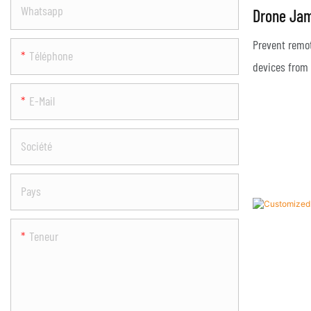
Whatsapp
Drone Ja
Effective 
Prevent remot
Téléphone
Drones Q
devices from 
attacks;
E-Mail
Société
Pays
Teneur