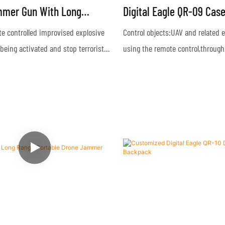
mmer Gun With Long
Digital Eagle QR-09 Cas
Range To Block Illegal
System
e controlled improvised explosive
Control objects:UAV and related
R-07S3
being activated and stop terrorist
using the remote control,through
GPS/Beidou/Galileo/Glonass and s
navigation equipments,and signa
through 2.4G & 5.8G frequencies