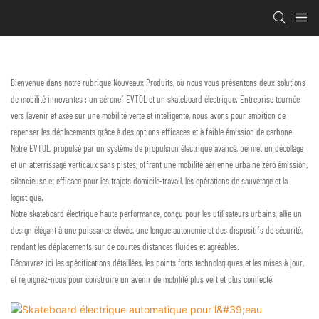
Bienvenue dans notre rubrique Nouveaux Produits, où nous vous présentons deux solutions
de mobilité innovantes : un aéronef EVTOL et un skateboard électrique. Entreprise tournée
vers l’avenir et axée sur une mobilité verte et intelligente, nous avons pour ambition de
repenser les déplacements grâce à des options efficaces et à faible émission de carbone.
Notre EVTOL, propulsé par un système de propulsion électrique avancé, permet un décollage
et un atterrissage verticaux sans pistes, offrant une mobilité aérienne urbaine zéro émission,
silencieuse et efficace pour les trajets domicile-travail, les opérations de sauvetage et la
logistique.
Notre skateboard électrique haute performance, conçu pour les utilisateurs urbains, allie un
design élégant à une puissance élevée, une longue autonomie et des dispositifs de sécurité,
rendant les déplacements sur de courtes distances fluides et agréables.
Découvrez ici les spécifications détaillées, les points forts technologiques et les mises à jour,
et rejoignez-nous pour construire un avenir de mobilité plus vert et plus connecté.