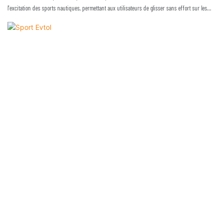
l'excitation des sports nautiques, permettant aux utilisateurs de glisser sans effort sur les
lacs, les rivières et les vagues. Propulsée par un moteur électrique, cette planche innovante
offre une expérience exaltante, permettant d'explorer l'eau avec vitesse et agilité tout en
profitant d'une totale liberté de mouvement.