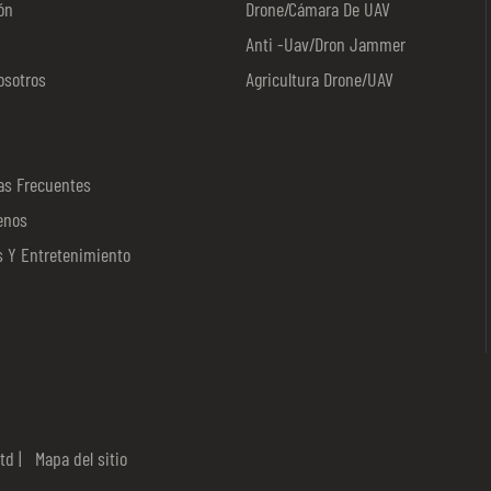
ón
Drone/cámara De UAV
Anti -uav/dron Jammer
osotros
Agricultura Drone/UAV
as Frecuentes
enos
s Y Entretenimiento
a
td |
Mapa del sitio