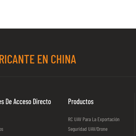
RICANTE EN CHINA
es De Acceso Directo
Productos
RC UAV Para La Exportación
os
Seguridad UAV/Drone