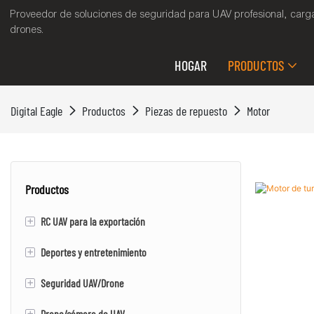
Proveedor de soluciones de seguridad para UAV profesional, cargas
drones.
HOGAR
PRODUCTOS
Digital Eagle
Productos
Piezas de repuesto
Motor
Productos
+
RC UAV para la exportación
+
Deportes y entretenimiento
RC VTOL ALA fija UAV/DRONE
+
Seguridad UAV/Drone
Patineta eléctrica
+
Drone/cámara de UAV
Evtol
Vtol ala fija uav/dron