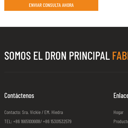
ENVIAR CONSULTA AHORA
SOMOS EL DRON PRINCIPAL
FAB
Contáctenos
Enlac
Contacto: Sra. Vickie / EM. Hiedra
Hogar
TEL: +86 16651006618/ +86 15301532579
Product