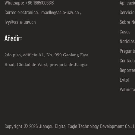
Whatsapp: +86 16651006618
Aplicaci
Correo electrónico:
maelle@asia-uav.cn
,
Servicio
ivy@asia-uav.cn
Sobre N
Casos
Añadir:
Noticias
Pregunt
2do piso, edificio A1, No. 999 Gaolang East
Contáct
Road, Ciudad de Wuxi, provincia de Jiangsu
Deporte
Evtol
Patinet
Copyright © 2026 Jiangsu Digital Eagle Technology Development Co., L