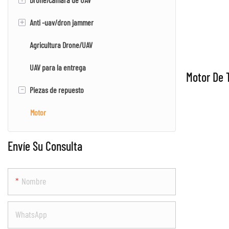
+
Anti -uav/dron jammer
UAV/dron de múltiples rotores
Cámara EO/IR
Agricultura Drone/UAV
Cámara EO/IR/LRF
Jammer de drones
UAV para la entrega
cámara PTZ
Detección de drones & Sistema de jammer
Motor De 
-
Piezas de repuesto
Cámara de mapeo
Motor
Envíe Su Consulta
Nombre
WhatsApp