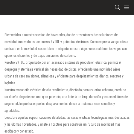
Bienvenidos a nuestra sección de Novedades, donde presentamos dos soluciones de
movilidad innovadoras: aeronaves EVTOL y patinetas eléctricas. Como empresa vanguardista
centrada en la movilidad sostenible e inteligente, nuestro objetivo es redefinir los viajes con
opciones eficientes y de bajas emisiones de carbono.
Nuestro EVTOL, propulsado por un avanzado sistema de propulsión eléctrica, permite el
despegue y aterrizaje vertical sin necesidad de pistas, ofreciendo una movilidad aérea
urbana de cero emisiones, silenciosa y eficiente para desplazamientos diarios, rescates y
logística.
Nuestro monopatín eléctrico de alto rendimiento, diseñado para usuarios urbanos, combina
un diseño elegante con una gran potencia, una batería de larga duración y características de
seguridad, lo que hace que los desplazamientos de corta distancia sean sencillos y
agradables.
Descubre aquí las especificaciones detalladas, las características tecnológicas más destacadas
y las últimas novedades, y únete a nosotros para construir un futuro de movilidad más
ecológico y conectado.