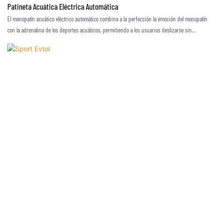
Patineta Acuática Eléctrica Automática
El monopatín acuático eléctrico automático combina a la perfección la emoción del monopatín
con la adrenalina de los deportes acuáticos, permitiendo a los usuarios deslizarse sin
esfuerzo sobre lagos, ríos y olas. Impulsado por un motor eléctrico, este innovador monopatín
ofrece una experiencia estimulante, permitiendo a los usuarios explorar el agua con velocidad
y agilidad, disfrutando de total libertad de movimiento.