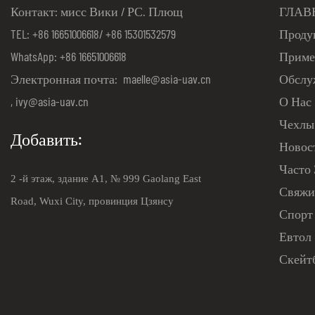
Контакт: мисс Вики / РС. Плющ
ГЛАВ
TEL: +86 16651006618/ +86 15301532579
Проду
WhatsApp: +86 16651006618
Приме
Электронная почта:
maelle@asia-uav.cn
Обслу
,
ivy@asia-uav.cn
О Нас
Чехлы
Добавить:
Новос
Часто
2 -й этаж, здание A1, № 999 Gaolang East
Свяжи
Road, Wuxi City, провинция Цзянсу
Спорт
Евтол
Скейт