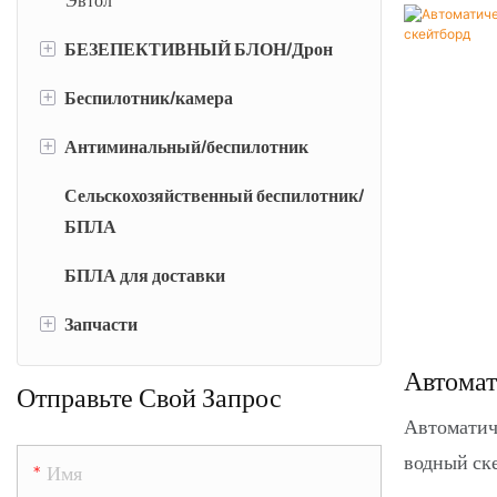
+
БЕЗЕПЕКТИВНЫЙ БЛОН/Дрон
+
Беспилотник/камера
БПЛА/Дрон с фиксированным
крылом VTOL
+
Антиминальный/беспилотник
EO/IR Camera
Многопомощный беспилотник/
Сельскохозяйственный беспилотник/
EO/IR/LRF камера
Беспилотник
дрон
БПЛА
PTZ-камера
Обнаружение беспилотников &
БПЛА для доставки
Джаммерная система
Картирование камеры
+
Запчасти
Двигатель
Автома
Отправьте Свой Запрос
Электр
Автоматич
Скейтб
водный ск
Имя
в себе аза