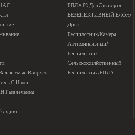
НАЯ
БПЛА RC Для Экспорта
кты
БЕЗЕПЕКТИВНЫЙ БЛОН/
нение
Дрон
живание
Беспилотник/камера
Антиминальный/
Беспилотник
ти
Сельскохозяйственный
 Задаваемые Вопросы
Беспилотник/БПЛА
тесь С Нами
 И Развлечения
бординг