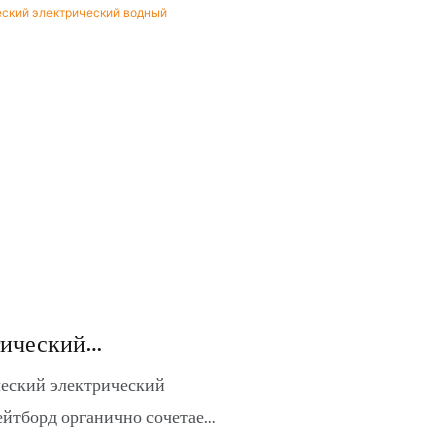
тический
ический Водный
еский электрический
орд
ейтборд органично сочетает
рт скейтбординга и