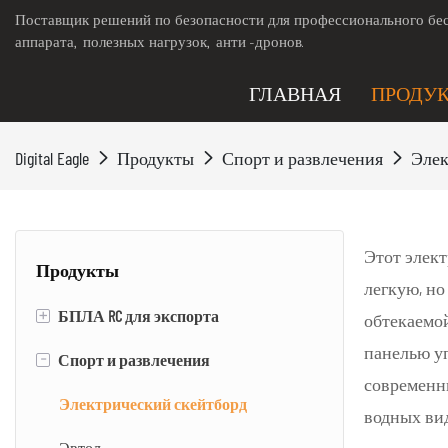
Поставщик решений по безопасности для профессионального бес
аппарата, полезных нагрузок, анти -дронов.
ГЛАВНАЯ
ПРОДУ
Digital Eagle
Продукты
Спорт и развлечения
Элек
Этот элект
Продукты
легкую, н
+
БПЛА RC для экспорта
обтекаемо
панелью уп
-
Спорт и развлечения
RC VTOL БИСПОЛОЖЕНИЕ/DRONE
современн
Электрический скейтборд
водных вид
Эвтол