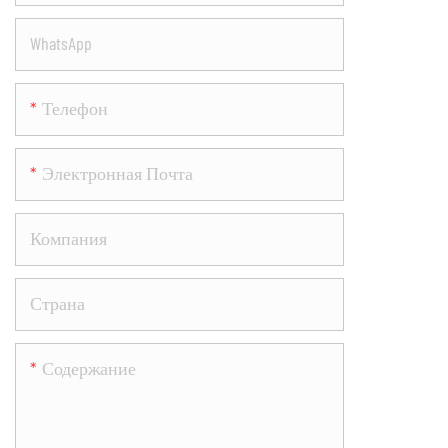
захватыва
WhatsApp
позволяя р
скользить 
Телефон
Этот инно
приводимы
Электронная Почта
электродви
захватыва
Компания
пользовате
быстро и л
Страна
свободой 
Содержание