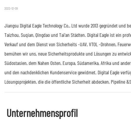
2022-12-09
Jiangsu Digital Eagle Technology Co., Ltd wurde 2013 gegründet und b
Taizhou, Suqian, Qingdao und Tai'an Städten. Digital Eagle ist ein pr
Verkauf und dem Dienst von Sicherheits -UAV, VTOL -Drohnen, Feue
bemühen wir uns, neue Sicherheitsprodukte und Lösungen zu entwicke
Südostasien, dem Nahen Osten, Europa, Südamerika, Afrika und andere
und den nachdenklichen Kundenservice gewidmet. Digital Eagle verfüg
Lösungsprojekten, die die öffentliche Sicherheit abdecken, Pipeline &S
Unternehmensprofil