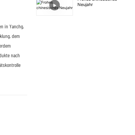
Neujahr
en in Yanchg,
cklung, dem
ßerdem
odukte nach
tskontrolle