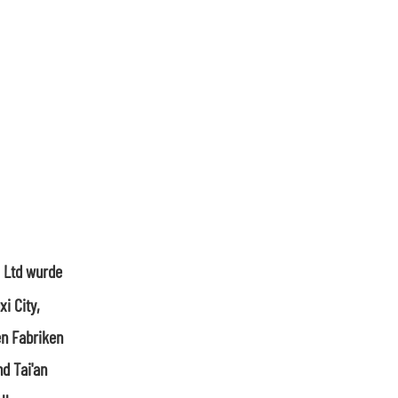
, Ltd wurde
i City,
en Fabriken
d Tai'an