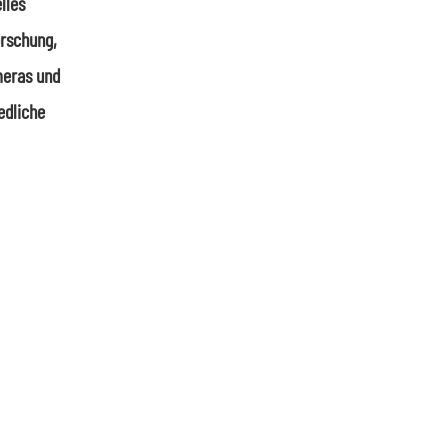
lles
orschung,
meras und
edliche