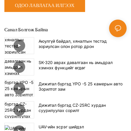
ОДОО ЛАВЛАГАА ИЛГЭЭХ
Санал Болгож Байна
Аюулгүй байдал, хяналтын тестэд
зориулсан олон ротор дрон
SK-320 аврах давалгаан нь амьдрал
хэмнэх функцийг өгдөг
Дижитал бүргэд YPO -5 25 камерын авто
Зорилтот зам
Дижитал бүргэд CZ-25RC хурдан
суурилуулах сорилт
UAV-ийн эсрэг шийдэл