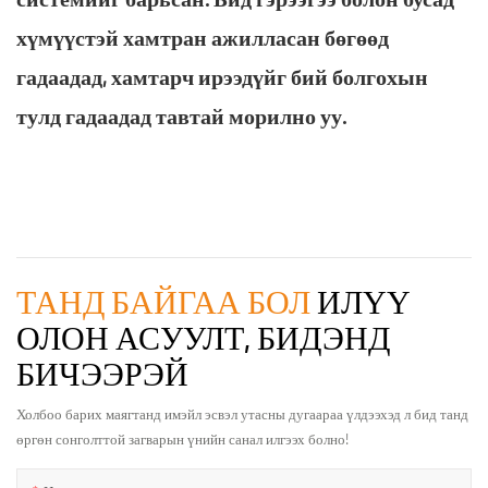
хүмүүстэй хамтран ажилласан бөгөөд
гадаадад, хамтарч ирээдүйг бий болгохын
тулд гадаадад тавтай морилно уу.
ТАНД БАЙГАА БОЛ
ИЛҮҮ
ОЛОН АСУУЛТ, БИДЭНД
БИЧЭЭРЭЙ
Холбоо барих маягтанд имэйл эсвэл утасны дугаараа үлдээхэд л бид танд
өргөн сонголттой загварын үнийн санал илгээх болно!