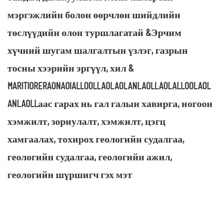
мэргэжлийн болон өөрчлөн шийдлийн
төслүүдийн олон туршлагатай &Эрчим
хүчний шугам шалгалтын үзлэг, газрын
тосны хээрийн эргүүл, хил &
MARITIORERAONAOlALLOOLLAOLAOLANLAOLLAOLALLOOLAOL
ANLAOLLаас гарах нь гал галын хавирга, ногоон
хэмжилт, зориулалт, хэмжилт, цэгц
хамгаалах, тохирох геологийн судалгаа,
геологийн судалгаа, геологийн ажил,
геологийн шүршигч гэх мэт