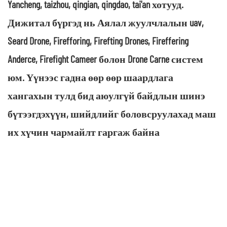
Yancheng, taizhou, qingian, qingdao, tai'an хотууд.
Дижитал бүргэд нь Аялал жуулчлалын uav,
Seard Drone, Firefforing, Firefting Drones, Fireffering
Anderce, Firefight Cameer болон Drone Carne систем
юм. Үүнээс гадна өөр өөр шаардлага
хангахын тулд бид аюулгүй байдлын шинэ
бүтээгдэхүүн, шийдлийг боловсруулахад маш
их хүчин чармайлт гаргаж байна