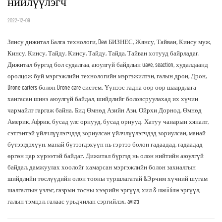
нийлүүлэгч
2022-12-09
Зянсу дижитал Балга технологи, Dew БИЗНЕС, Жянсу, Тайван, Кинсу муж,
Кинсу, Кинсу, Тайду, Кинсу, Тайду, Тайда, Тайван хотууд байрладаг.
Дижитал бүргэд бол судалгаа, аюулгүй байдлын uave, seaction, худалдаанд
оролцож буй мэргэжлийн технологийн мэргэжилтэн, галын дрон, Дрон,
Drone carters болон Drone care систем. Үүнээс гадна өөр өөр шаардлага
хангасан шинэ аюулгүй байдал, шийдлийг боловсруулахад их хүчин
чармайлт гаргаж байна. Бид Өмнөд Азийн Ази, Ойрхи Дорнод, Өмнөд
Америк, Африк, бусад улс орнууд, бусад орнууд. Хатуу чанарын хяналт,
сэтгэнтэй үйлчлүүлэгчдэд зориулсан үйлчлүүлэгчдэд зориулсан, манай
бүтээгдэхүүн, манай бүтээгдэхүүн нь гэртээ болон гадаадад, гадаадад
өргөн цар хүрээтэй байдаг. Дижитал бүргэд нь олон нийтийн аюулгүй
байдал, дамжуулах хоолойг хамарсан мэргэжлийн болон захиалгын
шийдлийн төслүүдийн олон тооны туршлагатай &Эрчим хүчний шугам
шалгалтын үзлэг, газрын тосны хээрийн эргүүл, хил & mariitime эргүүл,
галын тэмцэл, галаас урьдчилан сэргийлэх, aviati