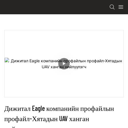
Дижитал Eagle компанийн профайлын 
профайл-Хятадын UAV ханган 