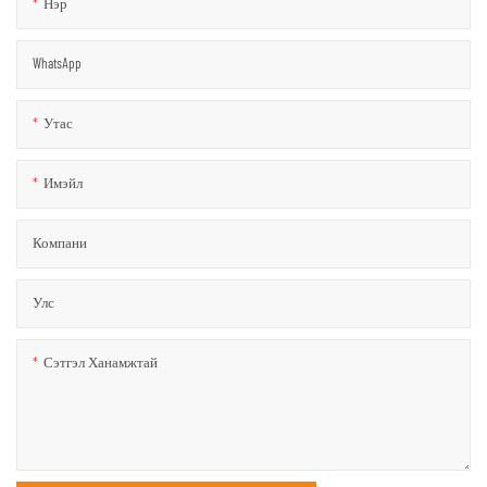
Нэр
WhatsApp
Утас
Имэйл
Компани
Улс
Сэтгэл Ханамжтай