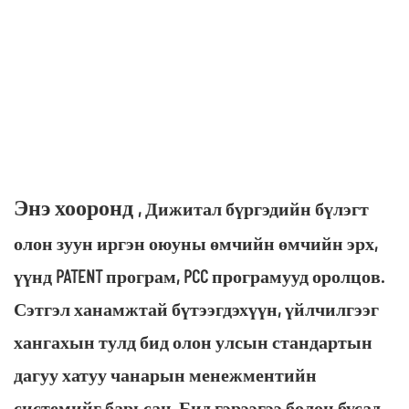
Энэ хооронд
, Дижитал бүргэдийн бүлэгт
олон зуун иргэн оюуны өмчийн өмчийн эрх,
үүнд PATENT програм, PCC програмууд оролцов.
Сэтгэл ханамжтай бүтээгдэхүүн, үйлчилгээг
хангахын тулд бид олон улсын стандартын
дагуу хатуу чанарын менежментийн
системийг барьсан. Бид гэрээгээ болон бусад