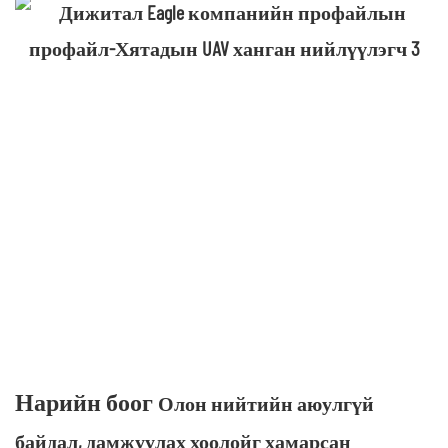
Нарийн боог
Олон нийтийн аюулгүй
байдал, дамжуулах хоолойг хамарсан