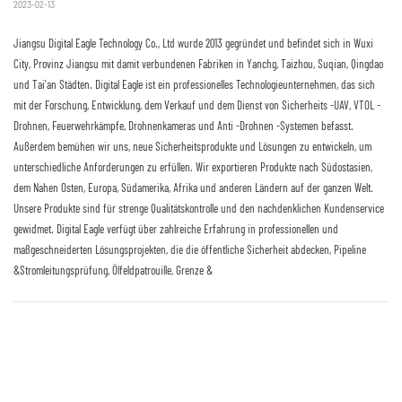
2023-02-13
Jiangsu Digital Eagle Technology Co., Ltd wurde 2013 gegründet und befindet sich in Wuxi
City, Provinz Jiangsu mit damit verbundenen Fabriken in Yanchg, Taizhou, Suqian, Qingdao
und Tai'an Städten. Digital Eagle ist ein professionelles Technologieunternehmen, das sich
mit der Forschung, Entwicklung, dem Verkauf und dem Dienst von Sicherheits -UAV, VTOL -
Drohnen, Feuerwehrkämpfe, Drohnenkameras und Anti -Drohnen -Systemen befasst.
Außerdem bemühen wir uns, neue Sicherheitsprodukte und Lösungen zu entwickeln, um
unterschiedliche Anforderungen zu erfüllen. Wir exportieren Produkte nach Südostasien,
dem Nahen Osten, Europa, Südamerika, Afrika und anderen Ländern auf der ganzen Welt.
Unsere Produkte sind für strenge Qualitätskontrolle und den nachdenklichen Kundenservice
gewidmet. Digital Eagle verfügt über zahlreiche Erfahrung in professionellen und
maßgeschneiderten Lösungsprojekten, die die öffentliche Sicherheit abdecken, Pipeline
&Stromleitungsprüfung, Ölfeldpatrouille, Grenze &