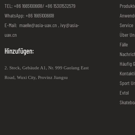
TEL: +86 16651006618/ +86 15301532579
Produkt
WhatsApp: +86 16651006618
Anwend
E-Mail:
maelle@asia-uav.cn
,
ivy@asia-
Service
uav.cn
Über Un
Fälle
Hinzufügen:
Nachric
Häufig G
2. Stock, Gebäude A1, Nr. 999 Gaolang East
Kontakt
Road, Wuxi City, Provinz Jiangsu
Sport U
Evtol
Skatebo