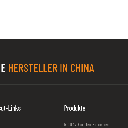
NE
HERSTELLER IN CHINA
cut-Links
Produkte
e
RC UAV Für Den Exportieren