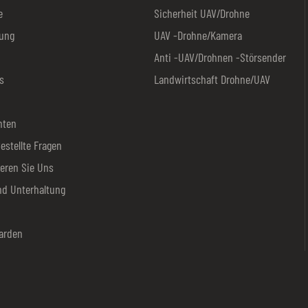
e
Sicherheit UAV/Drohne
ung
UAV -Drohne/Kamera
Anti -UAV/Drohnen -Störsender
s
Landwirtschaft Drohne/UAV
hten
estellte Fragen
ieren Sie Uns
nd Unterhaltung
arden