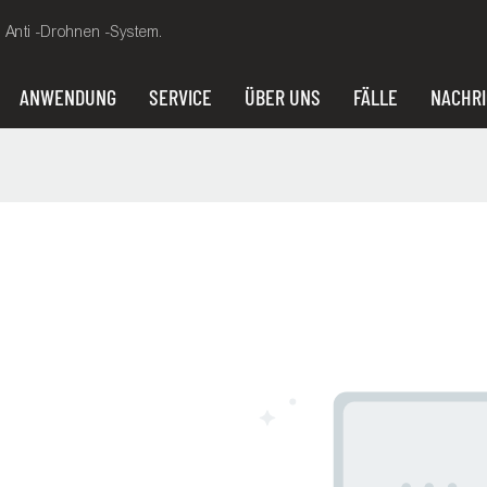
, Anti -Drohnen -System.
ANWENDUNG
SERVICE
ÜBER UNS
FÄLLE
NACHR