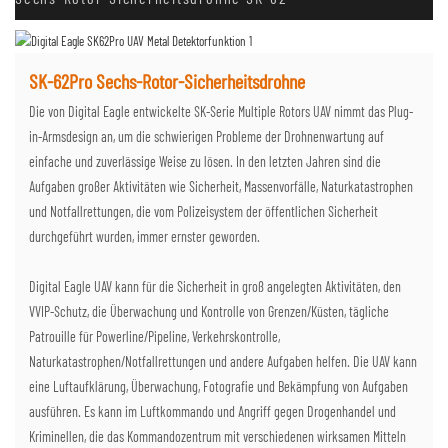
SK-62Pro Sechs-Rotor-Sicherheitsdrohne
Die von Digital Eagle entwickelte SK-Serie Multiple Rotors UAV nimmt das Plug-
in-Armsdesign an, um die schwierigen Probleme der Drohnenwartung auf
einfache und zuverlässige Weise zu lösen. In den letzten Jahren sind die
Aufgaben großer Aktivitäten wie Sicherheit, Massenvorfälle, Naturkatastrophen
und Notfallrettungen, die vom Polizeisystem der öffentlichen Sicherheit
durchgeführt wurden, immer ernster geworden.
Digital Eagle UAV kann für die Sicherheit in groß angelegten Aktivitäten, den
VVIP-Schutz, die Überwachung und Kontrolle von Grenzen/Küsten, tägliche
Patrouille für Powerline/Pipeline, Verkehrskontrolle,
Naturkatastrophen/Notfallrettungen und andere Aufgaben helfen. Die UAV kann
eine Luftaufklärung, Überwachung, Fotografie und Bekämpfung von Aufgaben
ausführen. Es kann im Luftkommando und Angriff gegen Drogenhandel und
Kriminellen, die das Kommandozentrum mit verschiedenen wirksamen Mitteln