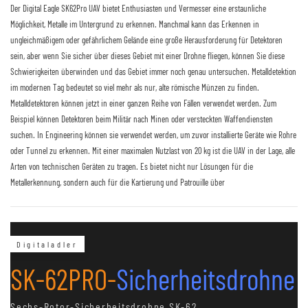
Der Digital Eagle SK62Pro UAV bietet Enthusiasten und Vermesser eine erstaunliche
Möglichkeit, Metalle im Untergrund zu erkennen. Manchmal kann das Erkennen in
ungleichmäßigem oder gefährlichem Gelände eine große Herausforderung für Detektoren
sein, aber wenn Sie sicher über dieses Gebiet mit einer Drohne fliegen, können Sie diese
Schwierigkeiten überwinden und das Gebiet immer noch genau untersuchen. Metalldetektion
im modernen Tag bedeutet so viel mehr als nur, alte römische Münzen zu finden.
Metalldetektoren können jetzt in einer ganzen Reihe von Fällen verwendet werden. Zum
Beispiel können Detektoren beim Militär nach Minen oder versteckten Waffendiensten
suchen. In Engineering können sie verwendet werden, um zuvor installierte Geräte wie Rohre
oder Tunnel zu erkennen. Mit einer maximalen Nutzlast von 20 kg ist die UAV in der Lage, alle
Arten von technischen Geräten zu tragen. Es bietet nicht nur Lösungen für die
Metallerkennung, sondern auch für die Kartierung und Patrouille über
Digitaladler
SK-62PRO-
Sicherheitsdrohne
Sechs-Rotor-Sicherheitsdrohne SK-62