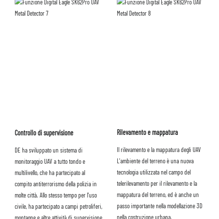
Rilevamento e mappatura
Controllo di supervisione
Il rilevamento e la mappatura degli UAV
DE ha sviluppato un sistema di
L'ambiente del terreno è una nuova
monitoraggio UAV a tutto tondo e
tecnologia utilizzata nel campo del
multilivello, che ha partecipato al
telerilevamento per il rilevamento e la
compito antiterrorismo della polizia in
mappatura del terreno, ed è anche un
molte città. Allo stesso tempo per l'uso
passo importante nella modellazione 3D
civile, ha partecipato a campi petroliferi,
nella costruzione urbana.
montagne e altre attività di supervisione