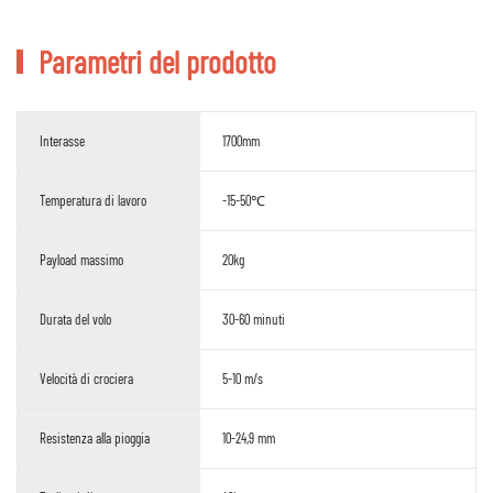
Parametri del prodotto
Interasse
1700mm
Temperatura di lavoro
-15-50℃
Payload massimo
20kg
Durata del volo
30-60 minuti
Velocità di crociera
5-10 m/s
Resistenza alla pioggia
10-24,9 mm