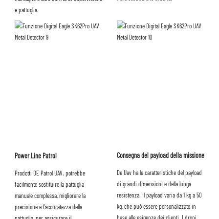
e pattuglia.
Consegna del payload della missione
Power Line Patrol
De Uav ha le caratteristiche del payload
Prodotti DE Patrol UAV. potrebbe
di grandi dimensioni e della lunga
facilmente sostituire la pattuglia
resistenza. Il payload varia da 1 kg a 50
manuale complessa, migliorare la
kg, che può essere personalizzato in
precisione e l'accuratezza della
base alle esigenze dei clienti. I droni
pattuglia, per assicurare il