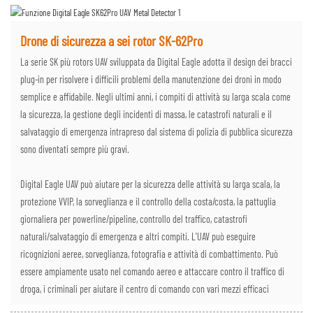
Drone di sicurezza a sei rotor SK-62Pro
La serie SK più rotors UAV sviluppata da Digital Eagle adotta il design dei bracci
plug-in per risolvere i difficili problemi della manutenzione dei droni in modo
semplice e affidabile. Negli ultimi anni, i compiti di attività su larga scala come
la sicurezza, la gestione degli incidenti di massa, le catastrofi naturali e il
salvataggio di emergenza intrapreso dal sistema di polizia di pubblica sicurezza
sono diventati sempre più gravi.
Digital Eagle UAV può aiutare per la sicurezza delle attività su larga scala, la
protezione VVIP, la sorveglianza e il controllo della costa/costa, la pattuglia
giornaliera per powerline/pipeline, controllo del traffico, catastrofi
naturali/salvataggio di emergenza e altri compiti. L'UAV può eseguire
ricognizioni aeree, sorveglianza, fotografia e attività di combattimento. Può
essere ampiamente usato nel comando aereo e attaccare contro il traffico di
droga, i criminali per aiutare il centro di comando con vari mezzi efficaci