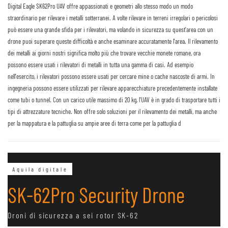
Digital Eagle SK62Pro UAV offre appassionati e geometri allo stesso modo un modo
straordinario per rilevare i metalli sotterranei. A volte rilevare in terreni irregolari o pericolosi
può essere una grande sfida per i rilevatori, ma volando in sicurezza su quest'area con un
drone puoi superare queste difficoltà e anche esaminare accuratamente l'area. Il rilevamento
dei metalli ai giorni nostri significa molto più che trovare vecchie monete romane, ora
possono essere usati i rilevatori di metalli in tutta una gamma di casi. Ad esempio
nell'esercito, i rilevatori possono essere usati per cercare mine o cache nascoste di armi. In
ingegneria possono essere utilizzati per rilevare apparecchiature precedentemente installate
come tubi o tunnel. Con un carico utile massimo di 20 kg, l'UAV è in grado di trasportare tutti i
tipi di attrezzature tecniche. Non offre solo soluzioni per il rilevamento dei metalli, ma anche
per la mappatura e la pattuglia su ampie aree di terra come per la pattuglia d
Aquila digitale
SK-62Pro Security Drone
Droni di sicurezza a sei rotor SK-62