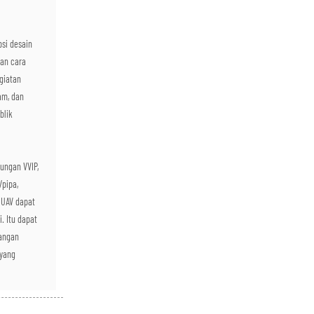
psi desain
gan cara
giatan
am, dan
blik
ungan VVIP,
/pipa,
. UAV dapat
. Itu dapat
angan
 yang