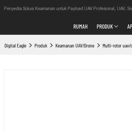
Penyedia Solusi Keamanan untuk Payload UAV Profesional, UAV, Sis
RUMAH
PRODUK
AP
Digital Eagle
Produk
Keamanan UAV/Drone
Multi-rotor uav/