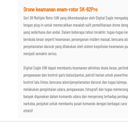
Drone keamanan enam-rotor SK-62Pro
Seri SK Multiple Rotor UAV yang dikembangkan oleh Digital Eagle mengado
lengan plug-in untuk memecahkan masalah sulit pemeliharaan drone den
yang sederhana dan andal. Dalam beberapa tahun terakhir, tugas-tugas ke
berskala besar seperti keamanan, penanganan insiden massal, bencana al
penyelamatan darurat yang dilakukan oleh sistem kepolisian keamanan pu
menjadi semakin serius.
Digital Eagle UAV dapat membantu keamanan aktivitas skala besar, perlind
pengawasan dan kontrol garis batas/pantai, patroli harian untuk powerline
kontrol lalu lintas, bencana alam/penyelamatan darurat dan tugas lainnya
melakukan pengintaian udara, pengawasan, fotografi dan tugas memerangi
banyak digunakan dalam komando udara dan menyerang terhadap perdag
narkoba, penjahat untuk membantu pusat komando dengan berbagai cara
efektif