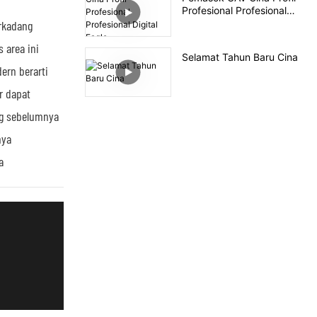
Profesional Profesional
Digital Eagle
rkadang
 area ini
Selamat Tahun Baru Cina
ern berarti
r dapat
ng sebelumnya
nya
a