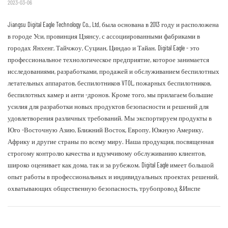
2023-03-06
Jiangsu Digital Eagle Technology Co., Ltd, была основана в 2013 году и расположена
в городе Уси, провинция Цзянсу, с ассоциированными фабриками в
городах Янхенг, Тайчжоу, Суциан, Циндао и Тайан. Digital Eagle - это
профессиональное технологическое предприятие, которое занимается
исследованиями, разработками, продажей и обслуживанием беспилотных
летательных аппаратов, беспилотников VTOL, пожарных беспилотников,
беспилотных камер и анти -дронов. Кроме того, мы прилагаем большие
усилия для разработки новых продуктов безопасности и решений для
удовлетворения различных требований. Мы экспортируем продукты в
Юго -Восточную Азию, Ближний Восток, Европу, Южную Америку,
Африку и другие страны по всему миру. Наша продукция, посвященная
строгому контролю качества и вдумчивому обслуживанию клиентов,
широко оценивает как дома, так и за рубежом. Digital Eagle имеет большой
опыт работы в профессиональных и индивидуальных проектах решений,
охватывающих общественную безопасность, трубопровод &Инспе