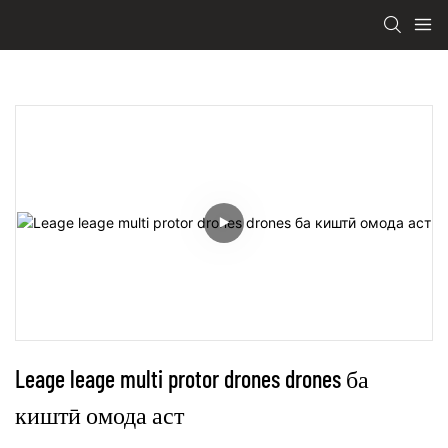
Leage leage multi protor drones drones ба 
киштӣ омода аст