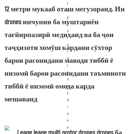
12 метри мукааб оташ мегузоранд. Ин
drones инчунин ба муштариён
тағйирпазирӣ медиҳанд ва ба ҷои
таҷҳизоти хомӯш кардани сӯхтор
барои расонидани маводи тиббӣ ё
низомӣ барои расонидани таъминоти
тиббӣ ё низомӣ омода карда
мешаванд