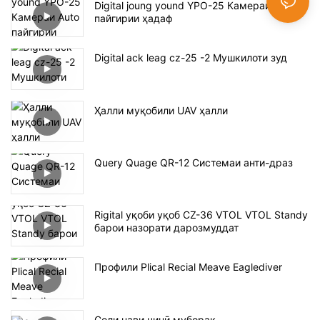
Digital joung yound YPO-25 Камераи Auto
пайгирии ҳадаф
Digital ack leag cz-25 -2 Мушкилоти зуд
Ҳалли муқобили UAV ҳалли
Query Quage QR-12 Системаи анти-драз
Rigital уқоби уқоб CZ-36 VTOL VTOL Standy
барои назорати дарозмуддат
Профили Plical Recial Meave Eaglediver
Соли нави чинӣ муборак