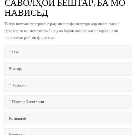
САВОЛҲОИ БЕШТАР, БА МО
НАВИСЕД
Танҳо почтаи электронӣ ё рақами телефони худро дар шакли тамос
гузоред, то мо метавонем ба шумо барои доираи васеи тарҳҳои мо
нархномаи ройгон фиристем!
Ном
WhatsApp
Телефон
Почтаи Электронӣ
Компанҷӣ
Кишварӣ