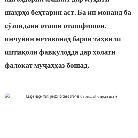
шаҳрҳо беҳтарин аст. Ба ин монанд ба
сӯзондани оташи оташфишон,
инчунин метавонад барои таҳвили
интиқоли фавқулодда дар ҳолати
фалокат муҷаҳҳаз бошад.