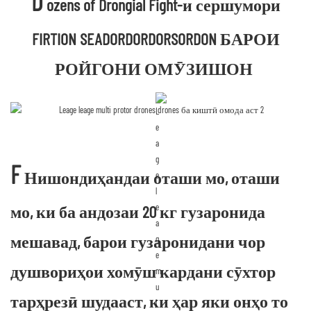
D
ozens of Drongial Fight-и сершумори
FIRTION SEADORDORDORSORDON БАРОИ
РОЙГОНИ ОМӮЗИШОН
F
Нишондиҳандаи оташи мо, оташи
мо, ки ба андозаи 20 кг гузаронида
мешавад, барои гузаронидани чор
душвориҳои хомӯш кардани сӯхтор
тарҳрезӣ шудааст, ки ҳар яки онҳо то