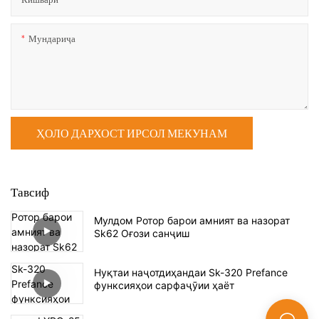
Мундариҷа
ҲОЛО ДАРХОСТ ИРСОЛ МЕКУНАМ
Тавсиф
Мулдом Ротор барои амният ва назорат
Sk62 Оғози санҷиш
Нуқтаи наҷотдиҳандаи Sk-320 Prefance
функсияҳои сарфаҷӯии ҳаёт