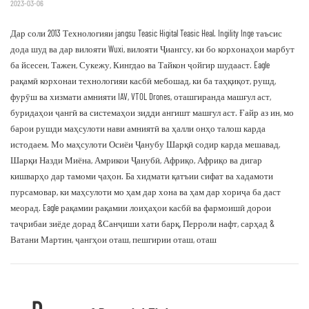
2023-03-06
Дар соли 2013 Технологияи jangsu Teasic Higital Teasic Heal. Ingility Inge таъсис
дода шуд ва дар вилояти Wuxi, вилояти Ҷиангсу, ки бо корхонаҳои марбут
ба йсесен, Тажен, Сукежу, Кингдао ва Тайкон ҷойгир шудааст. Eagle
рақамӣ корхонаи технологияи касбӣ мебошад, ки ба таҳқиқот, рушд,
фурӯш ва хизмати амнияти IAV, VTOL Drones, оташгиранда машғул аст,
буридаҳои ҷангӣ ва системаҳои зидди ангишт машғул аст. Ғайр аз ин, мо
барои рушди маҳсулоти нави амниятӣ ва ҳалли онҳо талош карда
истодаем. Мо маҳсулоти Осиёи Ҷанубу Шарқӣ содир карда мешавад,
Шарқи Назди Миёна, Амрикои Ҷанубӣ, Африқо, Африқо ва дигар
кишварҳо дар тамоми ҷаҳон. Ба хидмати қатъии сифат ва хадамоти
пурсамовар, ки маҳсулоти мо ҳам дар хона ва ҳам дар хориҷа ба даст
меорад. Eagle рақамии рақамии лоиҳаҳои касбӣ ва фармоишӣ дорои
таҷрибаи зиёде дорад &Санҷиши хати барқ, Перроли нафт, сарҳад &
Ватани Мартин, ҷангҳои оташ, пешгирии оташ, оташ