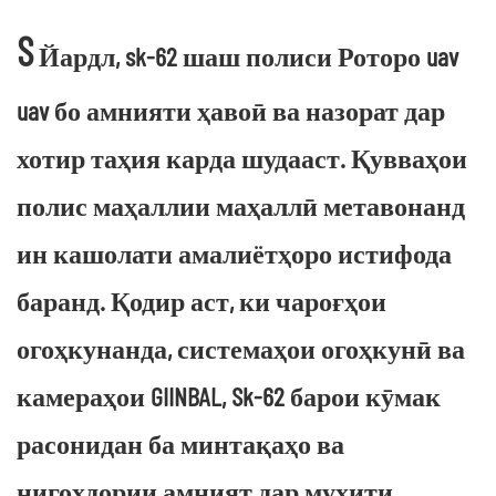
S
Йардл, sk-62 шаш полиси Роторо uav
uav бо амнияти ҳавоӣ ва назорат дар
хотир таҳия карда шудааст. Қувваҳои
полис маҳаллии маҳаллӣ метавонанд
ин кашолати амалиётҳоро истифода
баранд. Қодир аст, ки чароғҳои
огоҳкунанда, системаҳои огоҳкунӣ ва
камераҳои GIINBAL, Sk-62 барои кӯмак
расонидан ба минтақаҳо ва
нигоҳдории амният дар муҳити