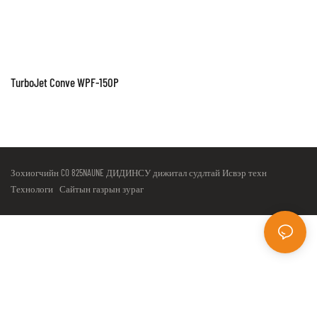
TurboJet Conve WPF-150P
Зохиогчийн CO 825NAUNE ДИДИНСУ дижитал судлтай Исвэр техн
Технологи
Сайтын газрын зураг