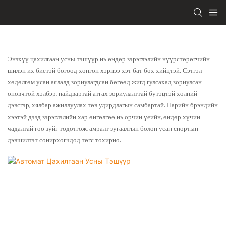
Энэхүү цахилгаан усны тэшүүр нь өндөр зэрэглэлийн нүүрстөрөгчийн
шилэн их биетэй бөгөөд хөнгөн хэрнээ хэт бат бөх хийцтэй. Сэтгэл
хөдөлгөм усан аялалд зориулагдсан бөгөөд жигд гулсахад зориулсан
оновчтой хэлбэр, найдвартай атгах зориулалттай бүтэцтэй хөлний
дэвсгэр, хялбар ажиллуулах төв удирдлагын самбартай. Нарийн брэндийн
хээтэй дээд зэрэглэлийн хар өнгөлгөө нь орчин үеийн, өндөр хүчин
чадалтай гоо зүйг тодотгож, амралт зугаалгын болон усан спортын
дэвшилтэт сонирхогчдод төгс тохирно.