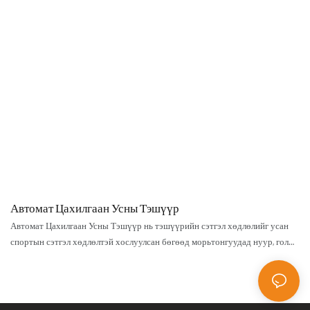
Автомат Цахилгаан Усны Тэшүүр
Автомат Цахилгаан Усны Тэшүүр нь тэшүүрийн сэтгэл хөдлөлийг усан
спортын сэтгэл хөдлөлтэй хослуулсан бөгөөд морьтонгуудад нуур, гол
мөрөн, давалгаан дээгүүр хялбархан гулсах боломжийг олгодог.
Цахилгаан мотороор ажилладаг энэхүү шинэлэг самбар нь хэрэглэгчдэд
хөдөлгөөний эрх чөлөөг эдлэхийн зэрэгцээ усыг хурд, авхаалж
самбаатайгаар судлах боломжийг олгодог сэтгэл хөдөлгөм туршлагыг