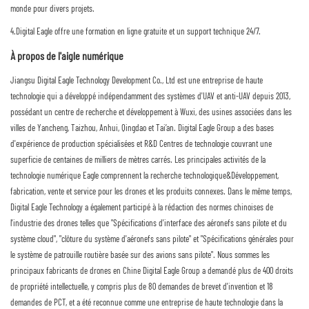
monde pour divers projets.
4.Digital Eagle offre une formation en ligne gratuite et un support technique 24/7.
À propos de l'aigle numérique
Jiangsu Digital Eagle Technology Development Co., Ltd est une entreprise de haute
technologie qui a développé indépendamment des systèmes d'UAV et anti-UAV depuis 2013,
possédant un centre de recherche et développement à Wuxi, des usines associées dans les
villes de Yancheng, Taizhou, Anhui, Qingdao et Tai’an. Digital Eagle Group a des bases
d'expérience de production spécialisées et R&D Centres de technologie couvrant une
superficie de centaines de milliers de mètres carrés. Les principales activités de la
technologie numérique Eagle comprennent la recherche technologique&Développement,
fabrication, vente et service pour les drones et les produits connexes. Dans le même temps,
Digital Eagle Technology a également participé à la rédaction des normes chinoises de
l'industrie des drones telles que "Spécifications d'interface des aéronefs sans pilote et du
système cloud", "clôture du système d'aéronefs sans pilote" et "Spécifications générales pour
le système de patrouille routière basée sur des avions sans pilote". Nous sommes les
principaux fabricants de drones en Chine Digital Eagle Group a demandé plus de 400 droits
de propriété intellectuelle, y compris plus de 80 demandes de brevet d'invention et 18
demandes de PCT, et a été reconnue comme une entreprise de haute technologie dans la