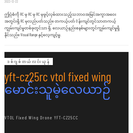
2022-12-22
ဤပုံစံကို RC မှ RC မှ RC မှဖွင့်လှစ်ထားသည့်သဘာဝအမြင်အကွာအဝေး
အတွင်းရှိ RC မှလည်ပတ်သည်။ တကယ့်ပတ် 0 န်းကျင်တွင်သာတကယ့်
ကျွမ်းကျင်မှုတစ်ခုတွင်သာ ရှိ. လေယာဉ်နည်းစနစ်များတွင်ကျွမ်းကျင်မှုရှိ
နိုင်သည်။ Visual Range နှင့်လေ့ကျင့်မှု,
ဒစ်ဂျစ်တယ်လင်းယုန်
yft-cz25rc vtol fixed wing
မောင်းသူမဲ့လေယာဉ်
VTOL Fixed Wing Drone YFT-CZ25CC