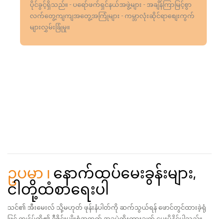
ပိုင်ခွင့်ရှိသည်။ - ပရော်ဖက်ရှင်နယ်အဖွဲ့များ - အချိန်ကြာမြင့်စွာ
လက်တွေ့ကျကျအတွေ့အကြုံများ - ကမ္ဘာလုံးဆိုင်ရာစျေးကွက်
များလွှမ်းခြုံမှု။
ဥပမာ ၊
နောက်ထပ်မေးခွန်းများ,
ငါတို့ထံစာရေးပါ
သင်၏ အီးမေးလ် သို့မဟုတ် ဖုန်းနံပါတ်ကို ဆက်သွယ်ရန် ဖောင်တွင်ထားခဲ့ရုံ
ဖြင့် ကျွန်ုပ်တို့၏ ဒီဇိုင်းမျိုးစုံအတွက် အခမဲ့ကိုးကားချက် ပေးပို့နိုင်ပါသည်။