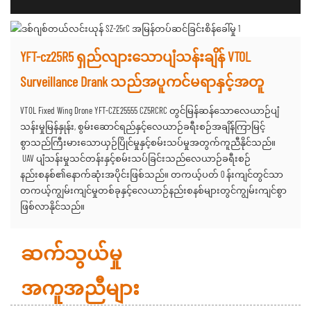
YFT-cz25R5 ရှည်လျားသောပျံသန်းချိန် VTOL
Surveillance Drank သည်အပူကင်မရာနှင့်အတူ
VTOL Fixed Wing Drone YFT-CZE25555 CZ5RCRC တွင်မြန်ဆန်သောလေယာဉ်ပျံ
သန်းမှုမြန်နှုန်း, စွမ်းဆောင်ရည်နှင့်လေယာဉ်ခရီးစဉ်အချိန်ကြာမြင့်
စွာသည်ကြီးမားသောယှဉ်ပြိုင်မှုနှင့်စမ်းသပ်မှုအတွက်ကူညီနိုင်သည်။
UAV ပျံသန်းမှုသင်တန်းနှင့်စမ်းသပ်ခြင်းသည်လေယာဉ်ခရီးစဉ်
နည်းစနစ်၏နောက်ဆုံးအပိုင်းဖြစ်သည်။ တကယ့်ပတ် 0 န်းကျင်တွင်သာ
တကယ့်ကျွမ်းကျင်မှုတစ်ခုနှင့်လေယာဉ်နည်းစနစ်များတွင်ကျွမ်းကျင်စွာ
ဖြစ်လာနိုင်သည်။
ဆက်သွယ်မှု
အကူအညီများ