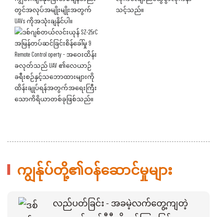
တွင်အလုပ်အမျိုးမျိုးအတွက်
သင့်သည်။
UAVs ကိုအသုံးချနိုင်ပါ။
Remote Control operty - အဝေးထိန်း
ခလုတ်သည် UAV ၏လေယာဉ်
ခရီးစဉ်နှင့်သဘောထားများကို
ထိန်းချုပ်ရန်အတွက်အရေးကြီး
သောကိရိယာတစ်ခုဖြစ်သည်။
ကျွန်ုပ်တို့၏ဝန်ဆောင်မှုများ
လည်ပတ်ခြင်း - အခမဲ့လက်တွေ့ကျတဲ့