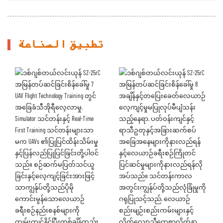
تطبيق الصناعة
UAV Flight Technology Training တွင်
အချိန်နှင့်တပြေးခေတ်လေယာဉ်
အခြေခံသီအိုရီလေ့လာမှု,
လေ့ကျင့်မှုမပြုလုပ်မီပျံသန်း
Simulator သင်တန်းနှင့် Real-Time
သည့်နေရာ, ပတ်ဝန်းကျင်နှင့်
First Training သင်တန်းများသာ
ရာသီဥတုနှင့်အခြားဆက်စပ်
မက UAVs ၏ပြုပြင်ထိန်းသိမ်းမှု
အခြေအနေများကိုနားလည်ရန်
နှင့်ပြန်လည်ပြုပြင်ခြင်းတို့ပါဝင်
နှင့်လေယာဉ်ခရီးစဉ်ကြိုတင်
သည်။ စဉ်ဆက်မပြတ်သင်ယူ
ပြင်ဆင်မှုများကိုနားလည်ရန်လို
ခြင်းနှင့်လေ့ကျင့်ခြင်းအားဖြင့်
အပ်သည်။ သင်တန်းကာလ
သာကျွန်ုပ်တို့သည်ပိုမို
အတွင်းကျွန်ုပ်တို့သည်လုံခြုံမှုကို
ကောင်းမွန်သောလေယာဉ်
ဂရုပြုသင့်သည်, လေယာဉ်
ခရီးစဉ်နည်းစနစ်များကို
စည်းမျဉ်းစည်းကမ်းများနှင့်
ကျွမ်းကျင်နိုင်ပြီးတစ်ချိန်တည်း
လိုက်လျောညီထွေစွာလိုက်နာ