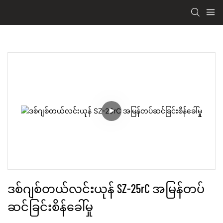
ဒစ်ဂျစ်တယ်လင်းယုန် SZ-25rC အမြန်တပ်
ဆင်ခြင်းစိန်ခေါ်မှု