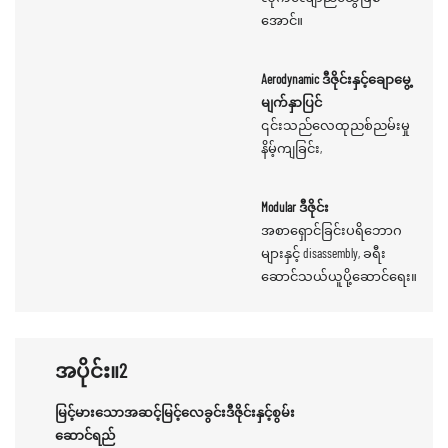
အောင်။
Aerodynamic ဒီဇိုင်းနှင့်ချောမွေ့
မျက်နှာပြင်
၎င်းသည်လေထုညစ်ညမ်းမှု
နိမ့်ကျခြင်း,
Modular ဒီဇိုင်း
အစာရှောင်ခြင်းပရိဘောဂ
များနှင့် disassembly, ခရီး
ဆောင်သယ်ယူပို့ဆောင်ရေး။
အပိုင်း။2
မြင့်မားသောအဆင့်မြင့်လေခွင်းဒီဇိုင်းနှင့်စွမ်း
ဆောင်ရည်