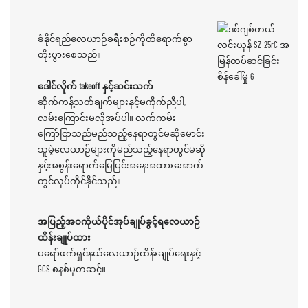
ခံနိုင်ရည်လေယာဉ်ခရီးစဉ်ကိုထိရောက်စွာ
တိုးပွားစေသည်။
ဒေါင်လိုက် takeoff နှင့်ဆင်းသက်
ဆိုက်ကန့်သတ်ချက်များနှင့်မကိုက်ညီပါ,
လမ်းကြောင်းမလိုအပ်ပါ။ လက်ကမ်း
ကြော်ငြာသည်မည်သည့်နေရာတွင်မဆိုမောင်း
သူမဲ့လေယာဉ်များကိုမည်သည့်နေရာတွင်မဆို
နှင့်အစွန်းရောက်မြေပြင်အနေအထားအောက်
တွင်လုပ်ကိုင်နိုင်သည်။
အပြည့်အဝကိုယ်ပိုင်အုပ်ချုပ်ခွင့်ရလေယာဉ်
ထိန်းချုပ်ထား
ပရော်ဖက်ရှင်နယ်လေယာဉ်ထိန်းချုပ်ရေးနှင့်
GCS စနစ်မှတဆင့်။