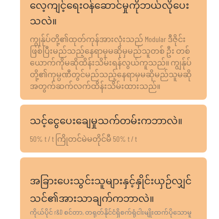
လေ့ကျင့်ရေးဝန်ဆောင်မှုကိုဘယ်လိုပေး
သလဲ။
ကျွန်ုပ်တို့၏ထုတ်ကုန်အားလုံးသည် Modular ဒီဇိုင်း
ဖြစ်ပြီးမည်သည့်နေရာမှမဆိုမှမည်သူတစ် ဦး တစ်
ယောက်ကိုမဆိုထိန်းသိမ်းရန်လွယ်ကူသည်။ ကျွန်ုပ်
တို့၏ကုမ္ပဏီတွင်မည်သည့်နေရာမှမဆိုမည်သူမဆို
အတွက်ဆက်လက်ထိန်းသိမ်းထားသည်။
သင့်ငွေပေးချေမှုသက်တမ်းကဘာလဲ။
50% t / t ကြိုတင်မဲမတိုင်မီ 50% t / t
အခြားပေးသွင်းသူများနှင့်နှိုင်းယှဉ်လျှင်
သင်၏အားသာချက်ကဘာလဲ။
ကိုယ်ပိုင် r&D စင်တာ, တရုတ်နိုင်ငံရှိစက်ရုံငါးမျိုးထက်ပိုသောမူ