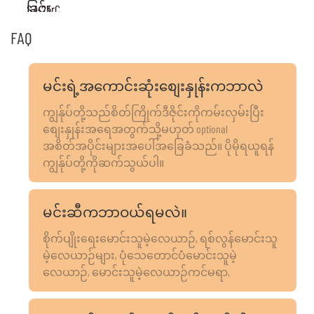
FAQ
မင်းရဲ့အကောင်းဆုံးစျေးနှုန်းကဘာလဲ
ကျွန်ုပ်တို့သည်စိတ်ကြိုက်ဒီဇိုင်းကိုကမ်းလှမ်းပြီး
စျေးနှုန်းအရေအတွက်သို့မဟုတ် optional
အစိတ်အပိုင်းများအပေါ်အခြေခံသည်။ ပိုမိုရယူရန်
ကျွန်ုပ်တို့ကိုဆက်သွယ်ပါ။
မင်းဆီကဘာဝယ်ရမလဲ။
စိုက်ပျိုးရေးမောင်းသူမဲ့လေယာဉ်, ရစ်လွန်မောင်းသူ
မဲ့လေယာဉ်များ, ပုံသေတောင်ပံမောင်းသူမဲ့
လေယာဉ်, မောင်းသူမဲ့လေယာဉ်ကင်မရာ,