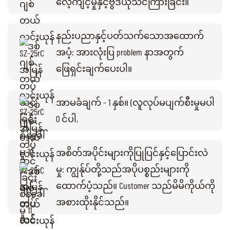
လေ့ကျင့်မှုနှင့်ဗွီဒီယိုသင်ကြားခြင်း။
နည်းပညာနှင့်ပတ်သက်သောအထောက်
အပံ့: အားလုံးပြ problem နာအတွက်
ဖြေရှင်းချက်ပေးပါ။
အာမခံချက် - 1 နှစ်။ (လူလုပ်မပျက်စီးမှုမပါ
0 င်ပါ,
အစိတ်အပိုင်းများကိုပြုပြင်နှင့်ပြောင်းလဲ
မှု: ကျွန်ုပ်တို့သည်အပိုပစ္စည်းများကို
ထောက်ပံ့သည်။ Customer သည်မိမိကိုယ်ကို
အစားထိုးနိုင်သည်။