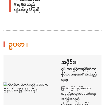
Wing UAV သည်
ပျံသန်းမှု 2.5 နာရီ
ဥပမာ ၊
အပိုင်း။1
စွမ်းအားမြင့်ကာဗွန်ဖိုက်ဘာ
ဖိုင်ဘာ Composite Product နည်း
ပညာ
မြင့်မားခြင်းနှင့်နိမ့်သော
အပူချိန်အတွက်စစ်ဆင်ရေး
အခြေအနေနှင့်
လိုက်လျောညီထွေဖြစ်