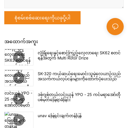
စုံစမ်းစစ်ဆေးရေးကိုယခုပို့ပါ
အထောက်အကူး
လုံခြုံရေးနှင့်စောင့်ကြည့်လေ့လာရေး SK62 စတင်
ရန်အတွက် Multi Rotor Drize
SK-320 ကယ်ဆယ်ရေးမောင်းသူမဲ့လေယာဉ်သည်
အသက်ကယ်လုပ်ငန်းများကိုထောက်ပံ့ပေးသည်
ဒစ်ဂျစ်တယ်လင်းယုန် YPO - 25 ကင်မရာအော်တို
ပစ်မှတ်ခြေရာခံခြင်း
unav ဖြေရှင်းချက်တန်ပြန်