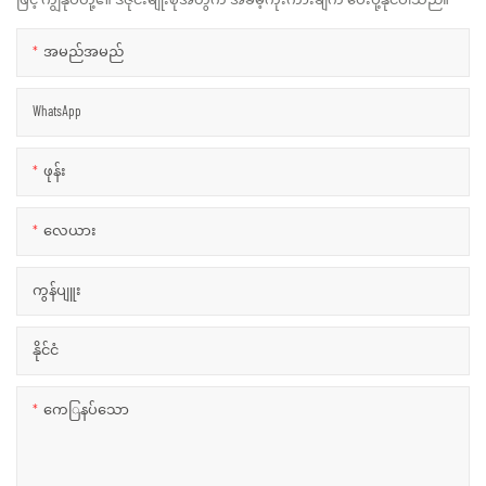
အမည်အမည်
WhatsApp
ဖုန်း
လေယား
ကွန်ပျူး
နိုင်ငံ
ကေြနပ်သော