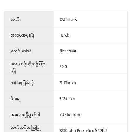
တဘီး
2500Mm စက်
အလုပ်အပူချိန်
-15-50℃
မက်စ် payload
2Unit-format
လေယာဉ်ခရီးစဉ်ကြာ
2-2.5h
ချိန်
cruising မြန်နှုန်း
70-100km / h
မိုးရေ
8-13.8m / s
အလေးချိန်ချွတ်ပါ
<13.5Unit-format
ဘက်ထရီအကြံပြု
22000mAh Li-Po ဘက်ထရီ * 2PCS