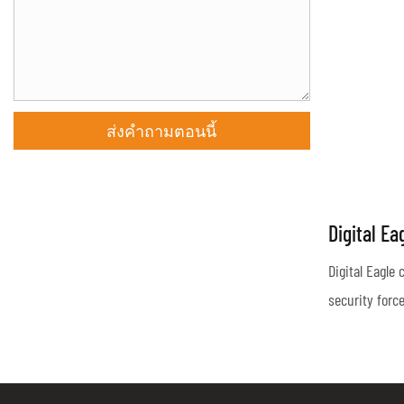
ส่งคำถามตอนนี้
Digital E
Camera
Digital Eagle
security force
cameras for u
small aircraft
gimbal camera