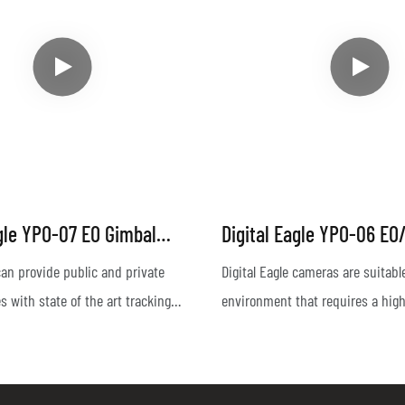
agle YPO-07 EO Gimbal
Digital Eagle YPO-06 EO/
Gimbal Camera
 can provide public and private
Digital Eagle cameras are suitable
s with state of the art tracking
environment that requires a high
se on UAV, helicopter and other
surveillance protection, with wat
. Watch here as our three axis
proof and salt fog-proof feature
 accurately tracks a moving
are integrated with high-definitio