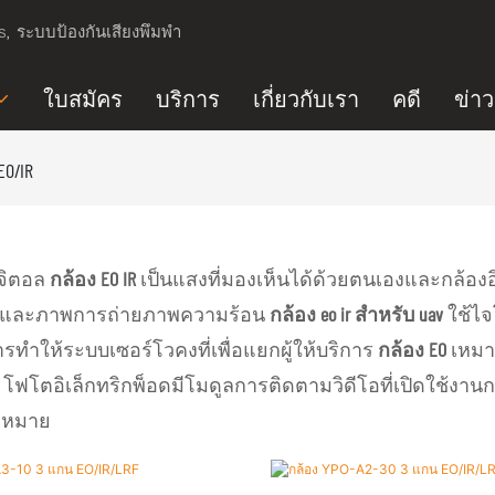
s, ระบบป้องกันเสียงพึมพำ
ใบสมัคร
บริการ
เกี่ยวกับเรา
คดี
ข่า
EO/IR
ิจิตอล
กล้อง EO IR
เป็นแสงที่มองเห็นได้ด้วยตนเองและกล้อง
งและภาพการถ่ายภาพความร้อน
กล้อง eo ir สำหรับ uav
ใช้ไ
ทำให้ระบบเซอร์โวคงที่เพื่อแยกผู้ให้บริการ
กล้อง EO
เหมา
ำ โฟโตอิเล็กทริกพ็อดมีโมดูลการติดตามวิดีโอที่เปิดใช
้าหมาย