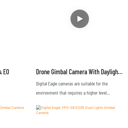
น EO
Drone Gimbal Camera With Daylight
And Thermal Imaging YPO-05P
Digital Eagle cameras are suitable for the
environment that requires a higher level
surveillance protection, with water-proof dust-
proof and salt fog-proof features. The cameras
are integrated with high-definition visible light,