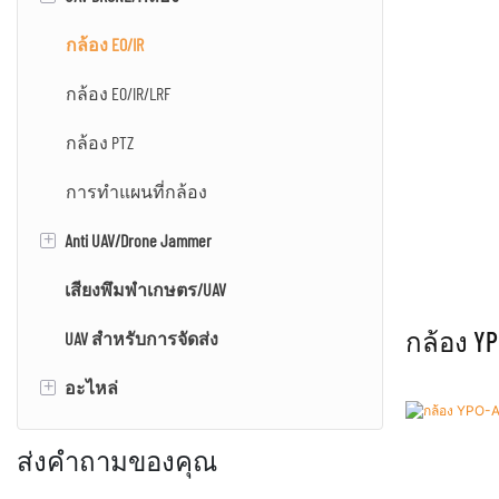
UAV/Drone หลายตัว
กล้อง EO/IR
กล้อง EO/IR/LRF
กล้อง PTZ
การทำแผนที่กล้อง
+
Anti UAV/Drone Jammer
เสียงพึมพำเกษตร/UAV
เสียงพึมพำ
กล้อง YP
UAV สำหรับการจัดส่ง
การตรวจจับเสียงพึมพำ & ระบบ
jammer
+
อะไหล่
เครื่องยนต์
ส่งคำถามของคุณ