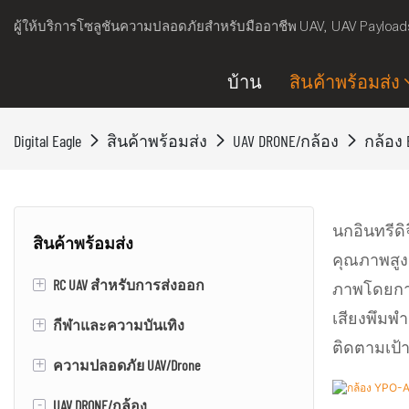
ผู้ให้บริการโซลูชันความปลอดภัยสำหรับมืออาชีพ UAV, UAV Payload
บ้าน
สินค้าพร้อมส่ง
Digital Eagle
สินค้าพร้อมส่ง
UAV DRONE/กล้อง
กล้อง 
นกอินทรีด
สินค้าพร้อมส่ง
คุณภาพสู
+
RC UAV สำหรับการส่งออก
ภาพโดยการ
เสียงพึมพ
+
กีฬาและความบันเทิง
RC VTOL คงที่ปีก UAV/DRONE
ติดตามเป
+
ความปลอดภัย UAV/Drone
สเก็ตบอร์ดไฟฟ้า
-
UAV DRONE/กล้อง
เอฟโทล
VTOL คงที่ปีก uav/drone