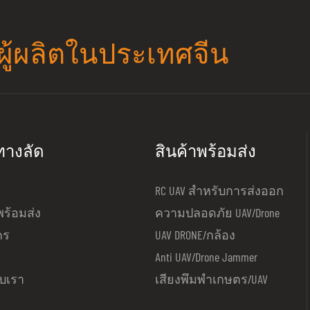
camera can also provide useful
infrared thermal imaging and aut
uch as the distance to the target
modules. The cameras can achie
ผู้ผลิตในประเทศจีน
coordinate detection. All our
vision surveillance, temperatur
ightweight at less than 1.7kg and
target tracking and other additio
emperatures ranging from -20℃to
greatly facilitating the system u
 camera offers AIS (advance image
industries. Digital Eagle camera
 so even moving shots will be crystal
on multi rotor drones, fixed win
์ทางลัด
สินค้าพร้อมส่ง
s electric optical zoom allows users
drone, helicopter, aircraft and ot
zoom in on targets and specific
flying vehicles
RC UAV สำหรับการส่งออก
such as number plates
พร้อมส่ง
ความปลอดภัย UAV/Drone
คร
UAV DRONE/กล้อง
ร
Anti UAV/Drone Jammer
ับเรา
เสียงพึมพำเกษตร/UAV