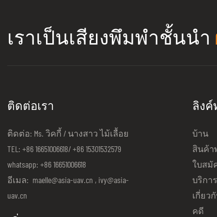
vehicle, the 
information s
เราเป็นเสียงพึมพำชั้นนำ
and accurate 
cameras are l
work in all t
50℃. The 2mp
stabilization)
ติดต่อเรา
ลิงค
clear. 40 time
to precisely 
ติดต่อ: Ms. วิคกี้ / นางสาว ไม้เลื้อย
บ้าน
information 
TEL: +86 16651006618/ +86 15301532579
สินค้า
whatsapp: +86 16651006618
ใบสมั
อีเมล:
maelle@asia-uav.cn
,
ivy@asia-
บริกา
uav.cn
เกี่ยวก
คดี