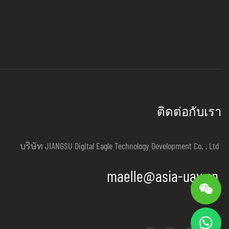
o tracking finder
infrared thermal imaging and auto tracking finder
ve day and night
modules. The cameras can achieve day and night
e measurement,
vision surveillance, temperature measurement,
nal features,
target tracking and other additional features,
sed in various
greatly facilitating the system used in various
s can be mounted
industries. Digital Eagle cameras can be mounted
g drones, VTOL
on multi-rotor drones, fixed wing drones, VTOL
ติดต่อกับเรา
her types of
drone, helicopter, aircraft and other types of
flying vehicles
บริษัท JIANGSU Digital Eagle Technology Development Co. , Ltd
maelle@asia-uav.cn