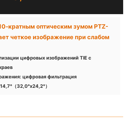
с 10-кратным оптическим зумом PTZ-
ает четкое изображение при слабом
лизации цифровых изображений TIE с
краев
ражения: цифровая фильтрация
°x14,7°（32,0°x24,2°）