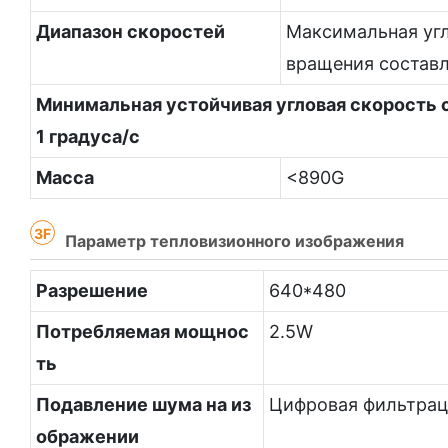
Диапазон скоростей
Максимальная уг
вращения составл
Минимальная устойчивая угловая скорость 
1 градуса/с
Масса
<890G
3F
Параметр тепловизионного изображения
Разрешение
640*480
Потребляемая мощнос
2.5W
ть
Подавление шума на из
Цифровая фильтрац
ображении