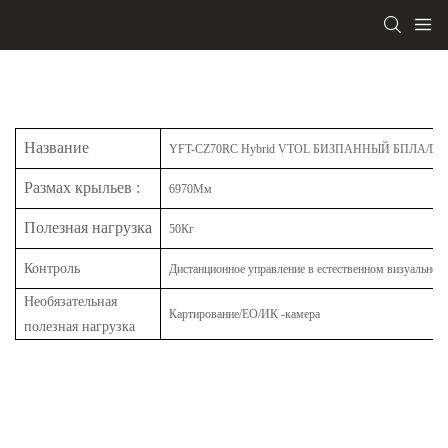
Название
YFT-CZ70RC Hybrid VTOL БИЗПАННЫЙ БПЛА/D
Размах крыльев
:
6970Мм
Полезная нагрузка
50Кг
Контроль
Дистанционное управление в естественном визуальном
Необязательная
Картирование/EO/ИК -камера
полезная нагрузка