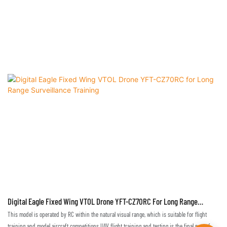
Digital Eagle Fixed Wing VTOL Drone YFT-CZ70RC For Long Range
Surveillance Training
This model is operated by RC within the natural visual range, which is suitable for flight
training and model aircraft competitions.UAV flight training and testing is the final part of