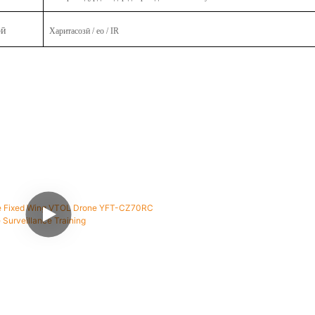
рӣ
Харитасозӣ / eo / IR