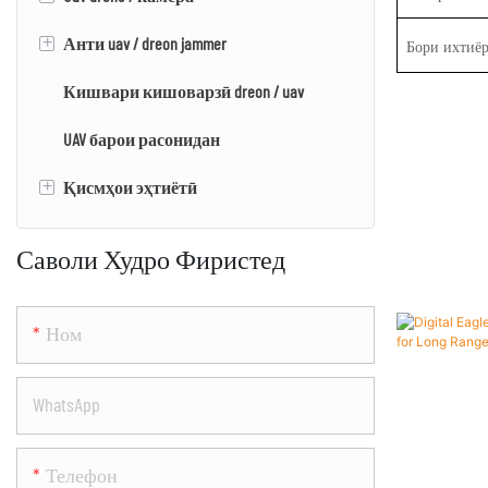
+
Анти uav / dreon jammer
Multi-rotor uav / dreon
Eo / IR камера
Бори ихтиё
Кишвари кишоварзӣ dreon / uav
EO / AR / LRF
Drone Jamer
UAV барои расонидан
Камера PTZ
Додани DENONION & Системаи Ҷаммер
+
Қисмҳои эҳтиётӣ
Камераи харитасозӣ
Муҳаррик
Саволи Худро Фиристед
Ном
WhatsApp
Телефон