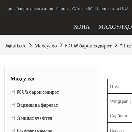
Провайдери ҳалли амният барои UAV-и касбӣ, Пардохтҳои UAV, 
ХОНА
МАҲСУЛҲО
Digital Eagle
Маҳсулҳо
RC UAV барои содирот
Yft-cz
Маҳсулҳо
Ном
+
RC UAV барои содирот
Wingspan
:
+
Варзиш ва фароғат
Rc vtol ing uv uav / dreon
Сарбори
+
Амният uv / dreon
Скейтборди барқӣ
+
Uav drone / камера
Эвтол
Vtol ing uv / dreon
Назорат