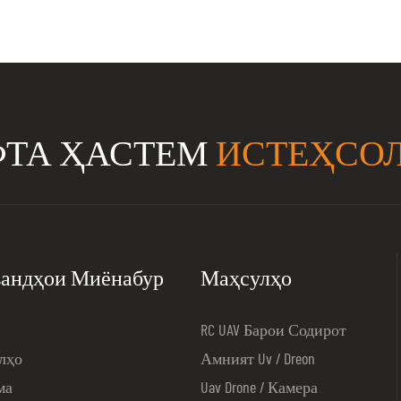
ФТА ҲАСТЕМ
ИСТЕҲСО
андҳои Миёнабур
Маҳсулҳо
RC UAV Барои Содирот
лҳо
Амният Uv / Dreon
ма
Uav Drone / Камера