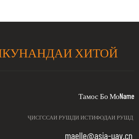
ЛКУНАНДАИ ХИТОЙ
Тамос Бо МоName
ҶИСГССАИ РУШДИ ИСТИФОДАИ РУШД
maelle@asia-uav.cn