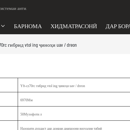
системаи анти.
БАРНОМА
ХИДМАТРАСОНӢ
ДАР БОР
70rc гибрид vtol ing ҷиноҳи uav / dreon
Yft-cz70rc гибрид vtol ing ҷиноҳи uav / dreon
6970Мм
50Музофоти л
Назорати дурдаст дар доираи диапазони визуалии табиӣ