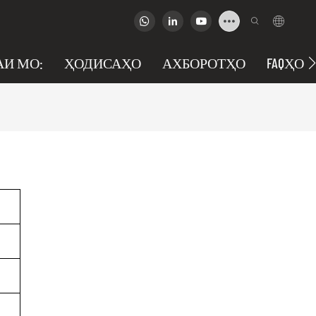
АИ МО:
ҲОДИСАҲО
АХБОРОТҲО
FAQҲО