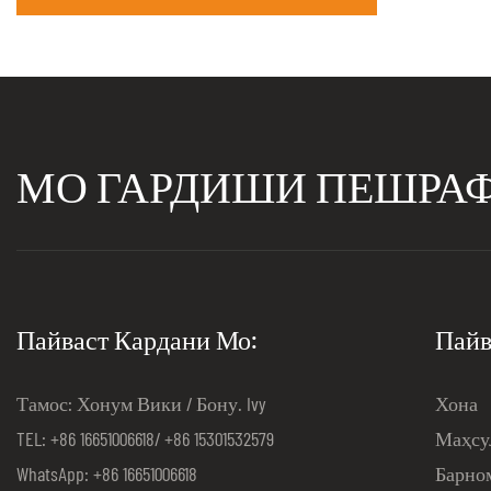
МО ГАРДИШИ ПЕШРА
Пайваст Кардани Мо:
Пайв
Тамос: Хонум Вики / Бону. Ivy
Хона
TEL: +86 16651006618/ +86 15301532579
Маҳсу
WhatsApp: +86 16651006618
Барно