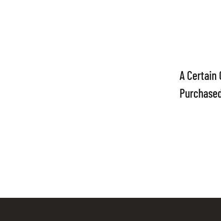
A Certain 
Purchased
Hybrid VT
Patrol Pro