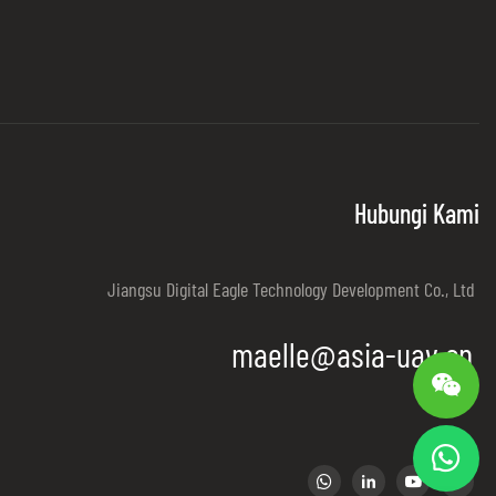
from the sky have made them valuable assets in
fields ranging from event management to public
security. In this article, we explore how drones
are being integrated into various industries and
fields, highlighting their specific benefits and
applications.
Hubungi Kami
Jiangsu Digital Eagle Technology Development Co., Ltd
maelle@asia-uav.cn