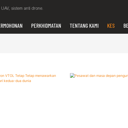
UAV, sistem anti drone.
ERMOHONAN
PERKHIDMATAN
TENTANG KAMI
KES
BE