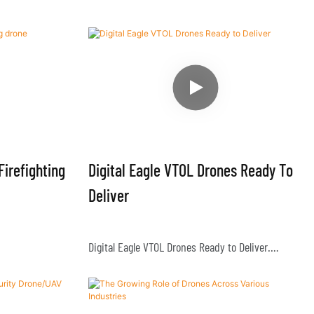
eka sering mahal
gi pekerja.
kses,
asan tropika.
angan hutan, dan
 keadaan lebih
ding sebelum ini
Firefighting
Digital Eagle VTOL Drones Ready To
i hutan dengan
Deliver
Digital Eagle VTOL Drones Ready to Deliver.