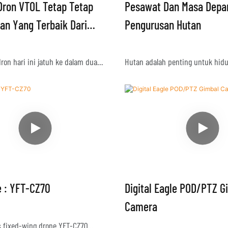
ron VTOL Tetap Tetap
Pesawat Dan Masa Depa
n Yang Terbaik Dari
Pengurusan Hutan
a Dunia
on hari ini jatuh ke dalam dua
Hutan adalah penting untuk hidu
ticopters dan drone sayap tetap.
Mereka memberi kita oksigen. 
boleh berlegar dan bergerak secara
menyimpan karbon. Mereka menga
jadikannya sesuai untuk ruang
Mereka adalah rumah bagi keban
sayap tetap boleh terbang jarak jauh
biodiversiti. Hutan juga menyed
kan kuasa yang kurang, tetapi
tempat tinggal, dan pekerjaan ke
lukan landasan atau pelancar.
juta orang.
e : YFT-CZ70
Digital Eagle POD/PTZ G
Camera
aru yang dipanggil VTOL sayap
Tetapi menguruskan hutan tida
s fixed-wing drone YFT-CZ70