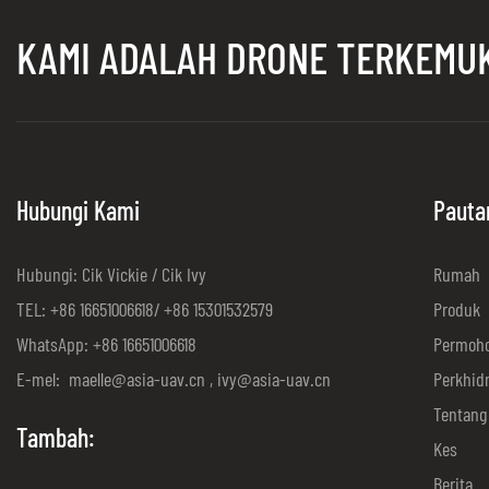
KAMI ADALAH DRONE TERKEM
Hubungi Kami
Pauta
Hubungi: Cik Vickie / Cik Ivy
Rumah
TEL: +86 16651006618/ +86 15301532579
Produk
WhatsApp: +86 16651006618
Permoh
E-mel:
maelle@asia-uav.cn
,
ivy@asia-uav.cn
Perkhid
Tentang
Tambah:
Kes
Berita