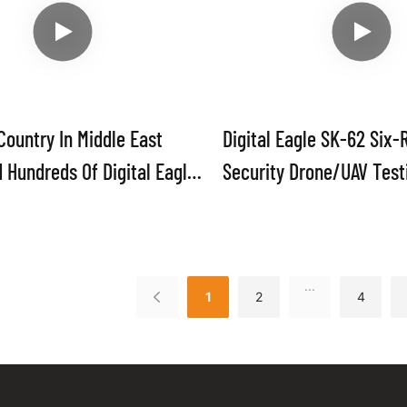
Country In Middle East
Digital Eagle SK-62 Six-
 Hundreds Of Digital Eagle
Security Drone/UAV Test
OL UAVs For Their Border
ject
...
1
2
4