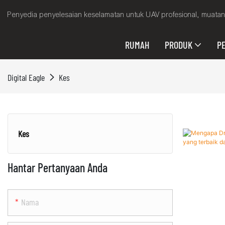
Penyedia penyelesaian keselamatan untuk UAV profesional, muatan 
RUMAH
PRODUK
P
Digital Eagle
Kes
Kes
Hantar Pertanyaan Anda
Nama