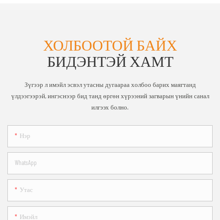
ХОЛБООТОЙ БАЙХ
БИДЭНТЭЙ ХАМТ
Зүгээр л имэйл эсвэл утасны дугаараа холбоо барих маягтанд
үлдээгээрэй, ингэснээр бид танд өргөн хүрээний загварын үнийн санал
илгээх болно.
Нэр
WhatsApp
Утас
Имэйл