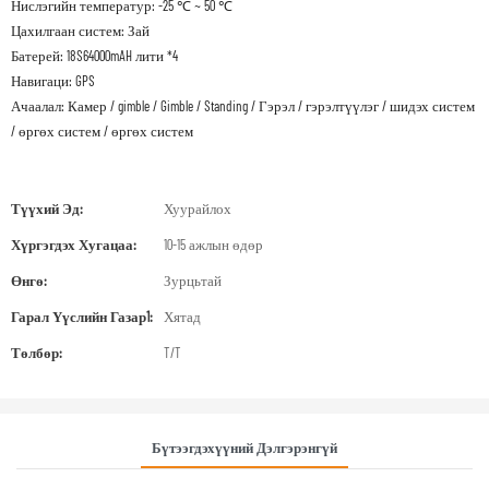
Нислэгийн температур: -25 ℃ ~ 50 ℃
Цахилгаан систем: Зай
Батерей: 18S64000mAH лити *4
Навигаци: GPS
Ачаалал: Камер / gimble / Gimble / Standing / Гэрэл / гэрэлтүүлэг / шидэх систем
/ өргөх систем / өргөх систем
Түүхий Эд:
Хуурайлох
Хүргэгдэх Хугацаа:
10-15 ажлын өдөр
Өнгө:
Зурцьтай
Гарал Үүслийн Газар1:
Хятад
Төлбөр:
T/T
Бүтээгдэхүүний Дэлгэрэнгүй