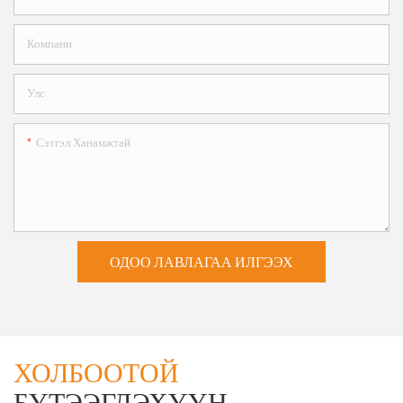
Компани
Улс
Сэтгэл Ханамжтай
ОДОО ЛАВЛАГАА ИЛГЭЭХ
ХОЛБООТОЙ
БҮТЭЭГДЭХҮҮН