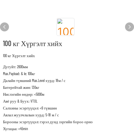
100 кг Хүргэлт хийх
100 кг Хүргэлт хийх
Дугуйт: 2600мм
Max.Payload: & le; 100кг
Далайн түвшний Max.Level хурд: 18м / с
Батерейтай жин: 130кг
Нислэгийн өндөр: <5000м
Авё руу & Буух: VTOL
Салхины эсэргүүцэл: <6 түвшин
Аялал жуулчлалын хурд: 5-18 м / с
Борооны эсэргүүцэл: гэрэл дунд зэргийн бороо орно
Хугацаа: <45min