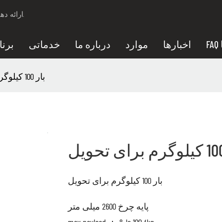
ارائه دهنده راه حل امنیتی برای پهپاد حرفه ای ، بارهای پهپاد ، سیستم ضد پهپاد.
ا
اخبارها
موارد
درباره ما
خدماتی
برنا
بار 100 کیلوگرم برای تحویل
بار 100 کیلوگرم برای تحویل
پایه چرخ 2600 میلی متر
max.payload ： & le ؛ 100kg