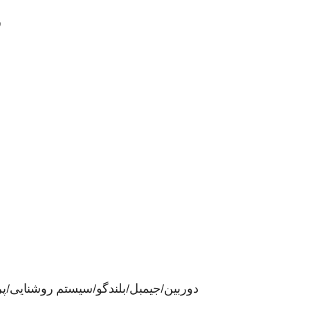
l
Payload ： دوربین/جیمبل/بلندگو/سیستم روشنا