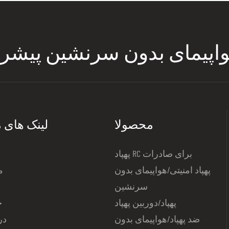
واپیمای بدون سرنشین پیشر
محصولا
لینک های م
پهپاد RC برای صادرات
پهپاد امنیتی/هواپیمای بدون
م
سرنشین
پهپاد/دوربین پهپاد
خ
ضد پهپاد/هواپیمای بدون
در