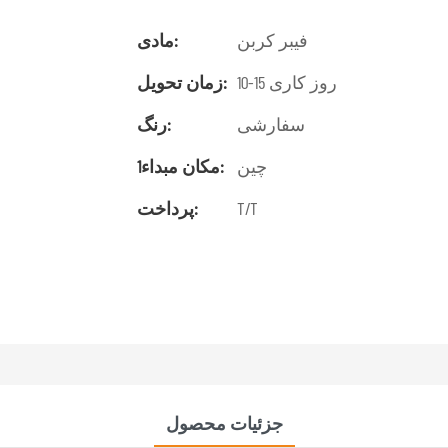
فیبر کربن
مادی:
10-15 روز کاری
زمان تحویل:
سفارشی
رنگ:
چین
مکان مبداء1:
T/T
پرداخت:
جزئیات محصول