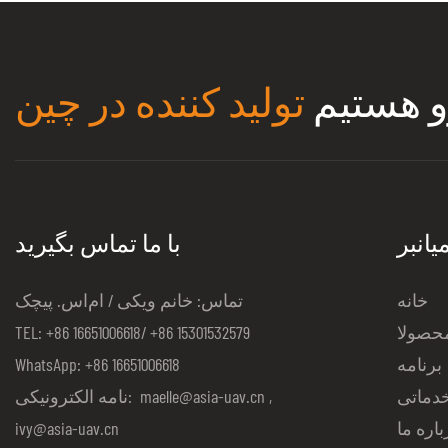
و هستیم
تولید کننده در چین
یانبر
با ما تماس بگیرید
خانه
تماس: خانم ویکی / ام‌اس. پیچک
حصولا
TEL: +86 16651006618/ +86 15301532579
برنامه
WhatsApp: +86 16651006618
دماتی
,
maelle@asia-uav.cn
نامه الکترونیکی:
باره ما
ivy@asia-uav.cn