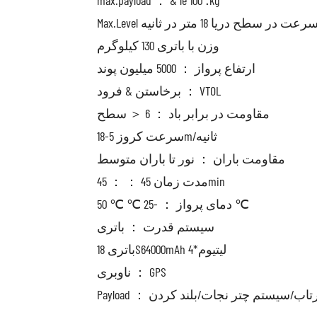
Max.Leve سرعت در سطح دریا 18 متر در ثانیه
وزن با باتری 130 کیلوگرم
ارتفاع پرواز ： 5000 میلیون پوند
برخاستن & فرود ： VTOL
مقاومت در برابر باد ： 6 ＜ سطح
سرعت کروز 5-18m/ثانیه
مقاومت باران ： نور تا باران متوسط
مدت زمان 45 ： ： 45min
دمای پرواز ： -25 ℃ ℃ 50 ℃
سیستم قدرت ： باتری
باتری 18S64000mAh لیتیوم*4
ناوبری ： GPS
یی/پرتاب/سیستم چتر نجات/بلند کردن