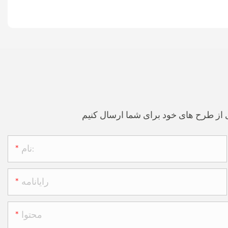
نام:
رایانامه
محتوا