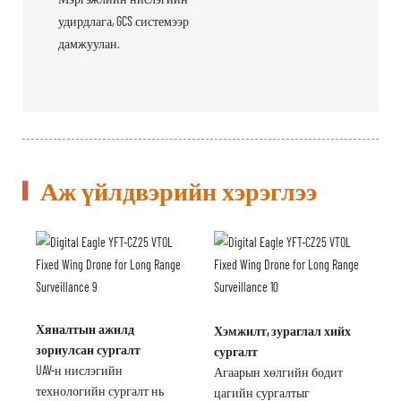
удирдлага, GCS системээр
дамжуулан.
Аж үйлдвэрийн хэрэглээ
Хяналтын ажилд
Хэмжилт, зураглал хийх
зориулсан сургалт
сургалт
UAV-н нислэгийн
Агаарын хөлгийн бодит
технологийн сургалт нь
цагийн сургалтыг