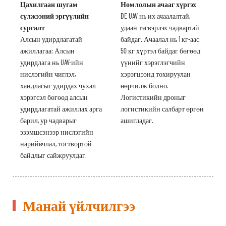
Цахилгаан шугам
Номлолын ачааг хүргэх
сүлжээний эргүүлийн
DE UAV нь их ачаалалтай,
сургалт
удаан тэсвэрлэх чадвартай
Алсын удирдлагатай
байдаг. Ачаалал нь 1 кг-аас
ажиллагаа: Алсын
50 кг хүртэл байдаг бөгөөд
удирдлага нь UAV-ийн
үүнийг хэрэглэгчийн
нислэгийн чиглэл,
хэрэгцээнд тохируулан
хандлагыг удирдах чухал
өөрчилж болно.
хэрэгсэл бөгөөд алсын
Логистикийн дроныг
удирдлагатай ажиллах арга
логистикийн салбарт өргөн
барил, ур чадварыг
ашигладаг.
эзэмшсэнээр нислэгийн
нарийвчлал, тогтвортой
байдлыг сайжруулдаг.
Манай үйлчилгээ