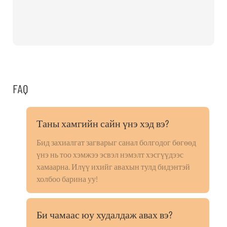
FAQ
Таны хамгийн сайн үнэ хэд вэ?
Бид захиалгат загварыг санал болгодог бөгөөд
үнэ нь тоо хэмжээ эсвэл нэмэлт хэсгүүдээс
хамаарна. Илүү ихийг авахын тулд бидэнтэй
холбоо барина уу!
Би чамаас юу худалдаж авах вэ?