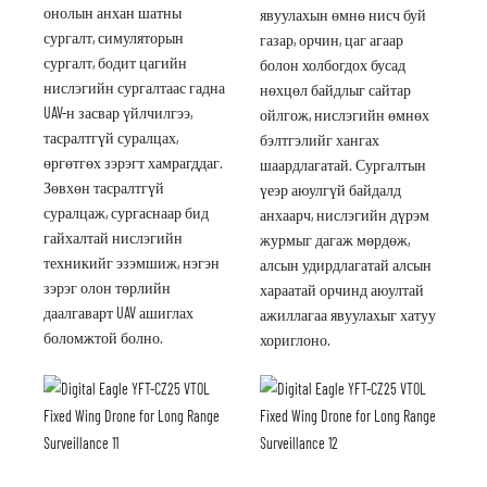
онолын анхан шатны
явуулахын өмнө нисч буй
сургалт, симуляторын
газар, орчин, цаг агаар
сургалт, бодит цагийн
болон холбогдох бусад
нислэгийн сургалтаас гадна
нөхцөл байдлыг сайтар
UAV-н засвар үйлчилгээ,
ойлгож, нислэгийн өмнөх
тасралтгүй суралцах,
бэлтгэлийг хангах
өргөтгөх зэрэгт хамрагддаг.
шаардлагатай. Сургалтын
Зөвхөн тасралтгүй
үеэр аюулгүй байдалд
суралцаж, сургаснаар бид
анхаарч, нислэгийн дүрэм
гайхалтай нислэгийн
журмыг дагаж мөрдөж,
техникийг эзэмшиж, нэгэн
алсын удирдлагатай алсын
зэрэг олон төрлийн
хараатай орчинд аюултай
даалгаварт UAV ашиглах
ажиллагаа явуулахыг хатуу
боломжтой болно.
хориглоно.