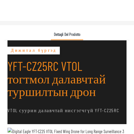
Dettagli Del Prodotto
Дижитал бүргэд
YFT-CZ25RC VTOL
тогтмол далавчтай
туршилтын дрон
VTOL суурин далавчтай нисгэгчгүй YFT-CZ25RC