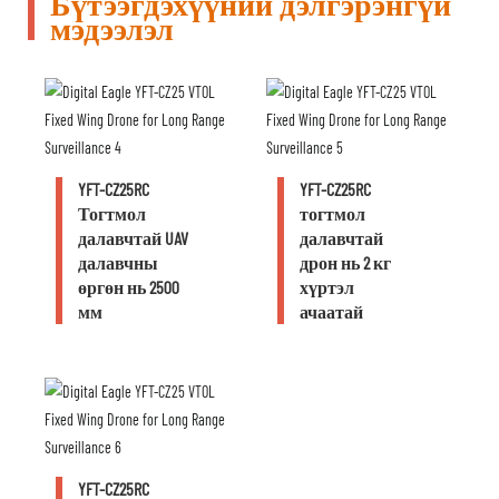
Бүтээгдэхүүний дэлгэрэнгүй
мэдээлэл
YFT-CZ25RC
YFT-CZ25RC
Тогтмол
тогтмол
далавчтай UAV
далавчтай
далавчны
дрон нь 2 кг
өргөн нь 2500
хүртэл
мм
ачаатай
YFT-CZ25RC