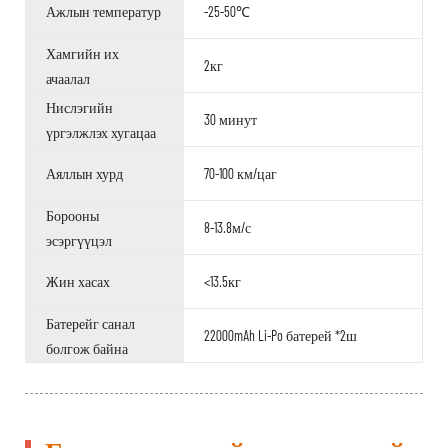
Ажлын температур
-25-50℃
Хамгийн их
2кг
ачаалал
Нислэгийн
30 минут
үргэлжлэх хугацаа
Аяллын хурд
70-100 км/цаг
Борооны
8-13.8м/с
эсэргүүцэл
Жин хасах
<13.5кг
Батерейг санал
22000mAh Li-Po батерей *2ш
болгож байна