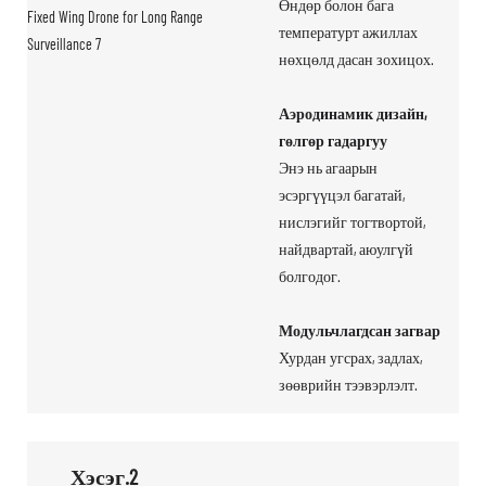
Өндөр болон бага
температурт ажиллах
нөхцөлд дасан зохицох.
Аэродинамик дизайн,
гөлгөр гадаргуу
Энэ нь агаарын
эсэргүүцэл багатай,
нислэгийг тогтвортой,
найдвартай, аюулгүй
болгодог.
Модульчлагдсан загвар
Хурдан угсрах, задлах,
зөөврийн тээвэрлэлт.
Хэсэг.2