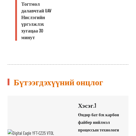
Тогтмол
далавчтай UAV
Нислэгийн
үргэлжлэх
хугацаа 30
минут
Бүтээгдэхүүний онцлог
Хэсэг.1
Өндөр бат бэх карбон
файбер нийлмэл
процессын технологи