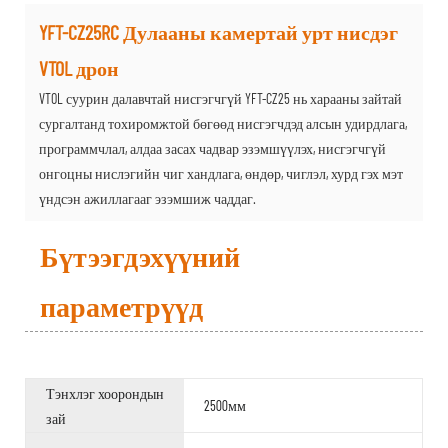
YFT-CZ25RC Дулааны камертай урт нисдэг
VTOL дрон
VTOL суурин далавчтай нисгэгчгүй YFT-CZ25 нь харааны зайтай
сургалтанд тохиромжтой бөгөөд нисгэгчдэд алсын удирдлага,
программчлал, алдаа засах чадвар эзэмшүүлэх, нисгэгчгүй
онгоцны нислэгийн чиг хандлага, өндөр, чиглэл, хурд гэх мэт
үндсэн ажиллагааг эзэмшиж чаддаг.
Бүтээгдэхүүний
параметрүүд
Тэнхлэг хоорондын
2500мм
зай