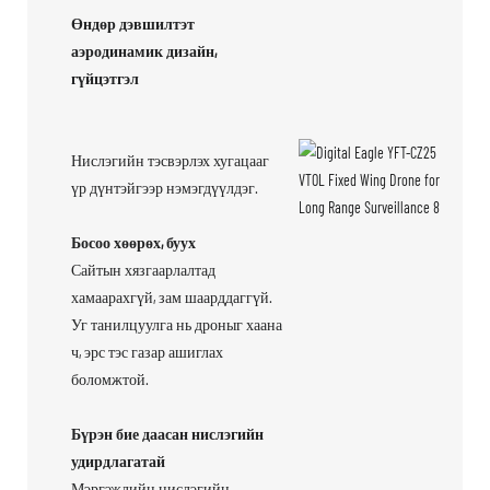
Өндөр дэвшилтэт
аэродинамик дизайн,
гүйцэтгэл
Нислэгийн тэсвэрлэх хугацааг
үр дүнтэйгээр нэмэгдүүлдэг.
Босоо хөөрөх, буух
Сайтын хязгаарлалтад
хамаарахгүй, зам шаарддаггүй.
Уг танилцуулга нь дроныг хаана
ч, эрс тэс газар ашиглах
боломжтой.
Бүрэн бие даасан нислэгийн
удирдлагатай
Мэргэжлийн нислэгийн