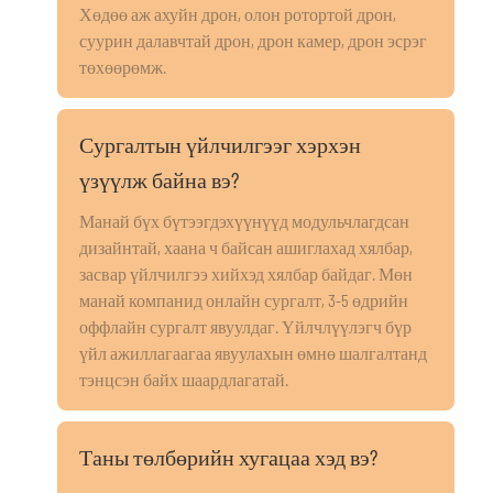
Хөдөө аж ахуйн дрон, олон ротортой дрон,
суурин далавчтай дрон, дрон камер, дрон эсрэг
төхөөрөмж.
Сургалтын үйлчилгээг хэрхэн
үзүүлж байна вэ?
Манай бүх бүтээгдэхүүнүүд модульчлагдсан
дизайнтай, хаана ч байсан ашиглахад хялбар,
засвар үйлчилгээ хийхэд хялбар байдаг. Мөн
манай компанид онлайн сургалт, 3-5 өдрийн
оффлайн сургалт явуулдаг. Үйлчлүүлэгч бүр
үйл ажиллагаагаа явуулахын өмнө шалгалтанд
тэнцсэн байх шаардлагатай.
Таны төлбөрийн хугацаа хэд вэ?