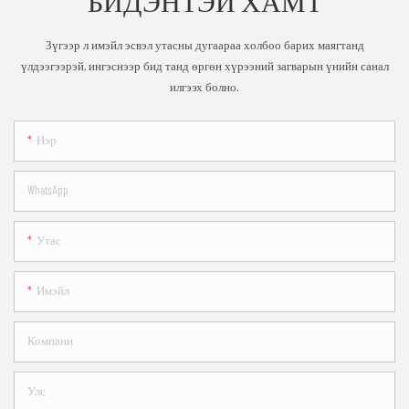
БИДЭНТЭЙ ХАМТ
Зүгээр л имэйл эсвэл утасны дугаараа холбоо барих маягтанд
үлдээгээрэй, ингэснээр бид танд өргөн хүрээний загварын үнийн санал
илгээх болно.
Нэр
WhatsApp
Утас
Имэйл
Компани
Улс