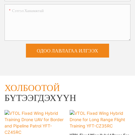
Сэтгэл Ханамжтай
ОДОО ЛАВЛАГАА ИЛГЭЭХ
ХОЛБООТОЙ
БҮТЭЭГДЭХҮҮН