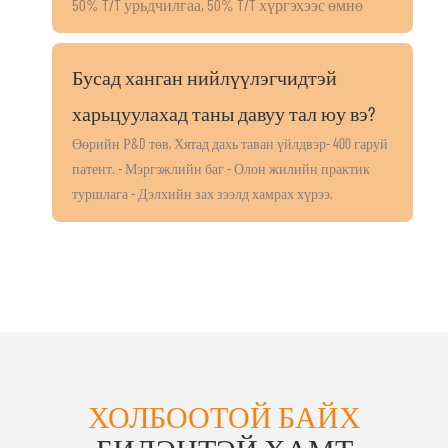
50% T/T урьдчилгаа, 50% T/T хүргэхээс өмнө
Бусад ханган нийлүүлэгчидтэй
харьцуулахад таны давуу тал юу вэ?
Өөрийн Р&D төв, Хятад дахь таван үйлдвэр- 400 гаруй
патент. - Мэргэжлийн баг - Олон жилийн практик
туршлага - Дэлхийн зах зээлд хамрах хүрээ.
ХОЛБООТОЙ БАЙХ