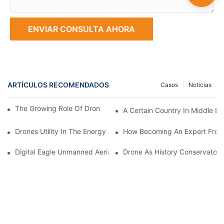
ENVIAR CONSULTA AHORA
ARTÍCULOS RECOMENDADOS
Casos
Noticias
The Growing Role Of Drones Across Various Industries
A Certain Country In Middle Ea
Drones Utility In The Energy Sector Made By Digital Eagle UAV C
How Becoming An Expert From 
Digital Eagle Unmanned Aerial Vehicle DE-RT03
Drone As History Conservators