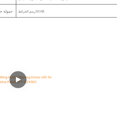
حمولة حم
رسم الخرائط/EO/IR