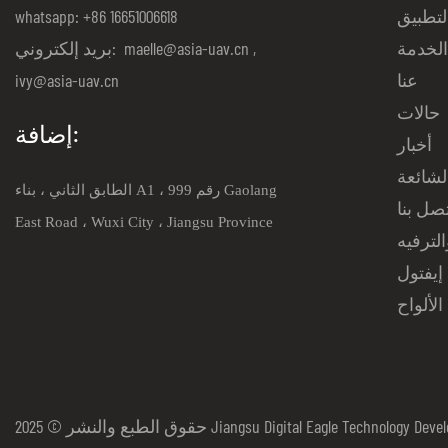
لتطبيق
whatsapp: +86 16651006618
لخدمة
,
maelle@asia-uav.cn
بريد إلكتروني:
عنا
ivy@asia-uav.cn
حالات
إضافة:
أخبار
لشائعة
الطابق الثاني ، بناء A1 ، رقم 999 Gaolang
صل بنا
East Road ، Wuxi City ، Jiangsu Province
لترفيه
إيفتول
الألواح
Jiangsu Digital Eagle Technology Development Co. ، Lt |