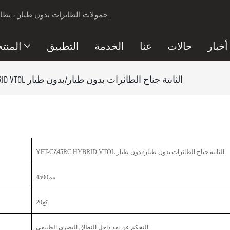
مزود حلول الأمان لـ Professional UAV ، حمولات الطائرات بدون طيار ، نظام مكافحة الطائرات بدون طيار.
أخبار
حالات
عنا
الخدمة
التطبيق
المنت
YFT-CZ45RC HYBRID VTOL الثابتة جناح الطائرات بدون طيار/بدون طيار
YFT-CZ45RC HYBRID VTOL الثابتة جناح الطائرات بدون طيار/بدون طيار
مم4500
كغ20
التحكم عن بعد داخل النطاق البصري الطبيعي