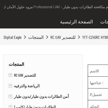
جات
الصفحة الرئيسية
RC UAV للتصدير
المنتجات
Digital Eagle
المنتجات
الاسم
RC UAV للتصدير
+
:
جناحيها
RC VTOL ثابت الجناح الطائرات بدون
الرياضة والترفيه
+
طيار/الطائرات بدون طيار
Pتحميل
لوح تزلج كهربائي
أمن الطائرات بدون طيار/بدون طيار
+
VTOL ثابت الجناح الطائرات بدون طيار
إيفتول
الطائرات بدون طيار/كاميرا
+
التحكم