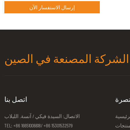
إرسال الاستفسار الآن
الشركة المصنعة في الصين
تصرة
اتصل بنا
رئيسية
الاتصال: السيدة فيكي / آنسة. اللبلاب
منتجات
TEL: +86 16651006618/ +86 15301532579