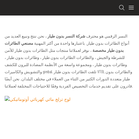
النسر الرقمي هو محترف
شركة النسر بدون طيار
، نحن ننتج ونبيع العديد من
أنواع الطائرات بدون طيار. باعتبارها واحدة من أكثر المهنية
مصنعي الطائرات
بدون طيار مخصصة
، نوفر لعملائنا منتجات مثل الطائرات بدون طيار للأمن
للشرطة والجيش ، والطائرات الطائرات بدون طيار ، وطائرات بدون طيار ،
وطائرات بدون طيار ، ومجموعة واسعة من الأنظمة المضادة للبرون للكشف
والتشويش والكاميرات gimbal. تلقت الطائرات بدون طيار VTOL والطائرات بدون
طيار متعددة الدورات الكثير من الثناء من العملاء في مختلف البلدان. نحن أيضًا
قادرون على تقديم خدمات التخصيص الفردية وفقًا للاحتياجات المختلفة لعملائنا.