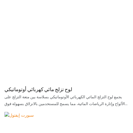
لوح تزلج مائي كهربائي أوتوماتيكي
يجمع لوح التزلج المائي الكهربائي الأوتوماتيكي بسلاسة بين متعة التزلج على
الألواح وإثارة الرياضات المائية، مما يسمح للمستخدمين بالانزلاق بسهولة فوق
البحيرات والأنهار والأمواج. يعمل هذا اللوح المبتكر بمحرك كهربائي، ويقدم تجربة
مبهجة، حيث يُمكّن المستخدمين من استكشاف الماء بسرعة وخفة حركة مع
التمتع بحرية الحركة.