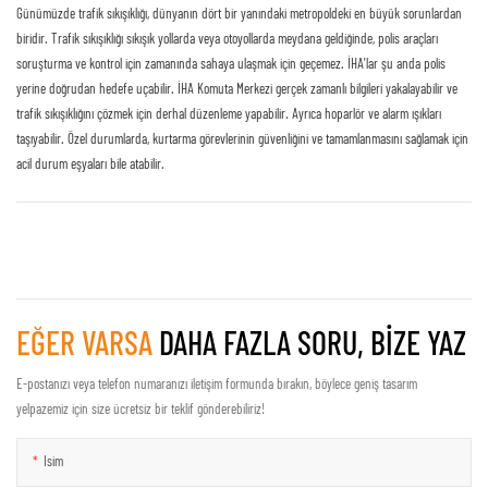
Günümüzde trafik sıkışıklığı, dünyanın dört bir yanındaki metropoldeki en büyük sorunlardan
biridir. Trafik sıkışıklığı sıkışık yollarda veya otoyollarda meydana geldiğinde, polis araçları
soruşturma ve kontrol için zamanında sahaya ulaşmak için geçemez. İHA'lar şu anda polis
yerine doğrudan hedefe uçabilir. İHA Komuta Merkezi gerçek zamanlı bilgileri yakalayabilir ve
trafik sıkışıklığını çözmek için derhal düzenleme yapabilir. Ayrıca hoparlör ve alarm ışıkları
taşıyabilir. Özel durumlarda, kurtarma görevlerinin güvenliğini ve tamamlanmasını sağlamak için
acil durum eşyaları bile atabilir.
EĞER VARSA
DAHA FAZLA SORU, BIZE YAZ
E-postanızı veya telefon numaranızı iletişim formunda bırakın, böylece geniş tasarım
yelpazemiz için size ücretsiz bir teklif gönderebiliriz!
Isim