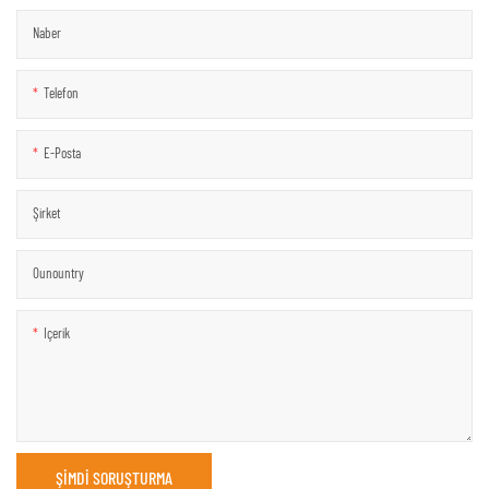
Naber
Telefon
E-Posta
Şirket
Ounountry
Içerik
ŞIMDI SORUŞTURMA