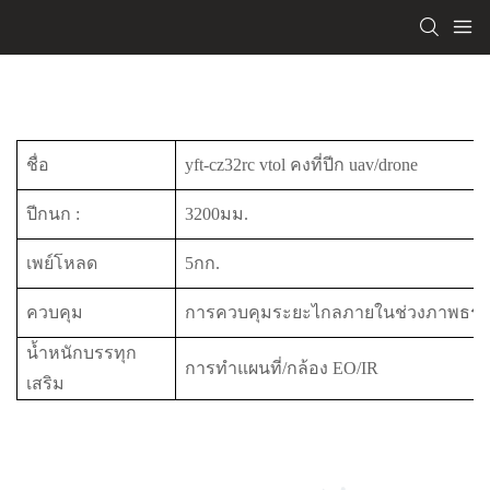
ชื่อ
yft-cz32rc vtol คงที่ปีก uav/drone
ปีกนก
:
3200มม.
เพย์โหลด
5กก.
ควบคุม
การควบคุมระยะไกลภายในช่วงภาพธรร
น้ำหนักบรรทุก
การทำแผนที่/กล้อง EO/IR
เสริม