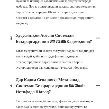
муайян ва пайгирии ҳавопаймоҳои воридотӣ истифода
мебарад. Пас аз ошкор шудани таҳдид, система метавонад
барои безарар кардани UAV ва пешгирии ҳама гуна
хисорот ё ҳамлаҳои эҳтимолӣ чораҳои зиддитеррористӣ
андешад.
Хусусиятҳои Асосии Системаи
3
Безараргардонии UAV Stealth Кадомҳоянд?
Баъзе хусусиятҳои калидӣ аз муайян кардани таҳдид дар
вақти воқеӣ, қобилияти ҳадафгирии худкор ва
безараргардонӣ ва тарҳи паймон ва сайёр барои
густариши осон дар сенарияҳои гуногун иборатанд.
Дар Кадом Сенарияҳо Метавонад
4
Системаи Безараргардонии UAV Stealth
Истифода Шавад?
Система метавонад барои муҳофизат кардани маконҳои
ҳассос, аз қабили фурудгоҳҳо, биноҳои ҳукуматӣ ва