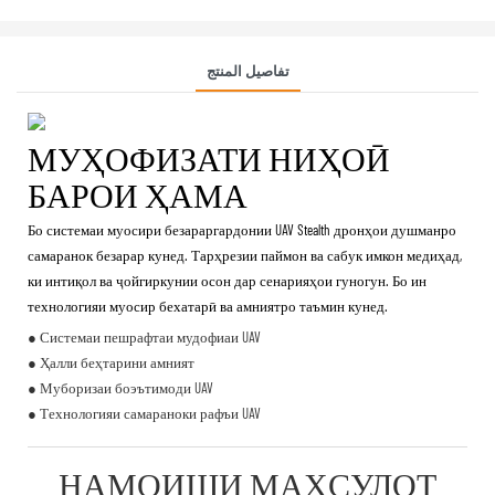
تفاصيل المنتج
МУҲОФИЗАТИ НИҲОӢ
БАРОИ ҲАМА
Бо системаи муосири безараргардонии UAV Stealth дронҳои душманро
самаранок безарар кунед. Тарҳрезии паймон ва сабук имкон медиҳад,
ки интиқол ва ҷойгиркунии осон дар сенарияҳои гуногун. Бо ин
технологияи муосир бехатарӣ ва амниятро таъмин кунед.
● Системаи пешрафтаи мудофиаи UAV
● Ҳалли беҳтарини амният
● Муборизаи боэътимоди UAV
● Технологияи самараноки рафъи UAV
НАМОИШИ МАҲСУЛОТ