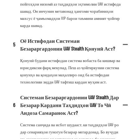
пойгоҳҳои низомӣ аз таҳдидҳои эҳтимолии UAV истифода
шавад. Он инчунин метавонад ҳангоми чорабиниҳои
махсус ё ҷамъомадҳои VIP барои таъмини амният ҷойгир
карда шавад.
Оё Истифодаи Системаи
5
Безараргардонии UAV Stealth Қонунӣ Аст?
Қонунӣ будани истифодаи система вобаста ба кишвар ва
юрисдиксия фарқ мекунад. Пеш аз ҷойгиркунии система
қонунҳо ва қоидаҳои маҳаллиро оид ба истифодаи
технологияи зидди UAV тафтиш кардан муҳим аст.
Системаи Безараргардонии UAV Stealth Дар
6
Безарар Кардани Таҳдидҳои UAV То Чӣ
Андоза Самаранок Аст?
Система санҷида ва исбот шудааст, ки таҳдидҳои UAV-ро
дар сенарияҳои гуногун безарар мегардонад. Бо вуҷуди
ин, самаранокии он метавонад аз омилҳое, ба монанди