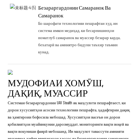
Безараргардонии Самаранок Ва
Самаранок
Бо шарофати технологияи пешрафтаи худ, ин
система имкон медиҳад, ки бесарнишинҳои
номатлуб самаранок ва муассир безарар карда,
бехатарӣ ва амниятро бидуни таъхир таъмин
кунад.
МУДОФИАИ ХОМӮШ,
ДАҚИҚ, МУАССИР
Системаи безараргардонии UAV Stealth як маҳсулоти пешрафтаест, ки
дорои хусусиятҳои асосии технологияи пешрафта, ҳадафгирии дақиқ
ва ҳамгироии бефосила мебошад. Хусусиятҳои васеъи он дорои
қобилиятҳои муайянкунии дарозмуддат, мониторинги вақти воқеӣ ва
вақти вокуниши фаврӣ мебошанд. Ин маҳсулот тавассути амнияти
мукаммал, ҳифзи минтақаҳои ҳассос ва безараргардонии самараноки