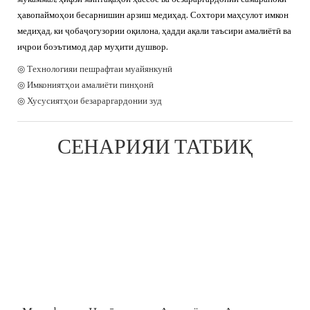
ҳавопаймоҳои бесарнишин арзиш медиҳад. Сохтори маҳсулот имкон
медиҳад, ки ҷобаҷогузории оқилона, ҳадди ақали таъсири амалиётӣ ва
иҷрои боэътимод дар муҳити душвор.
◎ Технологияи пешрафтаи муайянкунӣ
◎ Имкониятҳои амалиёти пинҳонӣ
◎ Хусусиятҳои безараргардонии зуд
СЕНАРИЯИ ТАТБИҚ