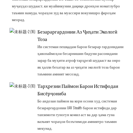
муҷаҳҳаз шудааст, ки муайянкунии дақиқи дронҳои номатлубро
таъмин намуда, чораҳои зуд ва муассири вокунишро фароҳам
меорад.
Безараргардонии Аз Ҷиҳати Экологӣ
Тоза
Ин системаи пешқадам барои безарар гардонидани
ҳавопаймоҳои бесарнишин бидуни расонидани
зарар ба муҳити атроф тарҳрезӣ шудааст ва онро
як ҳалли бехатар ва аз ҷиҳати экологӣ тоза барои
таъмини амният месозад.
Тарҳрезии Паймон Барои Истифодаи
Бисёрҷониба
Бо андозаи паймон ва кори осони худ, системаи
безараргардонии UAV Stealth барои истифода дар
танзимоти гуногун комил аст ва дар ҳама гуна
вазъият чораҳои боэътимоди амниятро таъмин
мекунад.