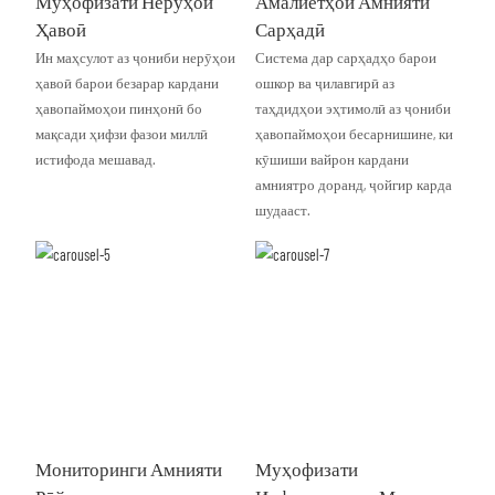
Муҳофизати Нерӯҳои
Амалиётҳои Амнияти
Ҳавоӣ
Сарҳадӣ
Ин маҳсулот аз ҷониби нерӯҳои
Система дар сарҳадҳо барои
ҳавоӣ барои безарар кардани
ошкор ва ҷилавгирӣ аз
ҳавопаймоҳои пинҳонӣ бо
таҳдидҳои эҳтимолӣ аз ҷониби
мақсади ҳифзи фазои миллӣ
ҳавопаймоҳои бесарнишине, ки
истифода мешавад.
кӯшиши вайрон кардани
амниятро доранд, ҷойгир карда
шудааст.
Мониторинги Амнияти
Муҳофизати