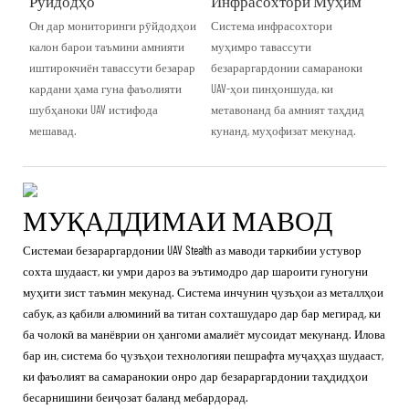
Рӯйдодҳо
Инфрасохтори Муҳим
Он дар мониторинги рӯйдодҳои
Система инфрасохтори
калон барои таъмини амнияти
муҳимро тавассути
иштирокчиён тавассути безарар
безараргардонии самараноки
кардани ҳама гуна фаъолияти
UAV-ҳои пинҳоншуда, ки
шубҳаноки UAV истифода
метавонанд ба амният таҳдид
мешавад.
кунанд, муҳофизат мекунад.
МУҚАДДИМАИ МАВОД
Системаи безараргардонии UAV Stealth аз маводи таркибии устувор
сохта шудааст, ки умри дароз ва эътимодро дар шароити гуногуни
муҳити зист таъмин мекунад. Система инчунин ҷузъҳои аз металлҳои
сабук, аз қабили алюминий ва титан сохташударо дар бар мегирад, ки
ба чолокӣ ва манёврии он ҳангоми амалиёт мусоидат мекунанд. Илова
бар ин, система бо ҷузъҳои технологияи пешрафта муҷаҳҳаз шудааст,
ки фаъолият ва самаранокии онро дар безараргардонии таҳдидҳои
бесарнишини беиҷозат баланд мебардорад.