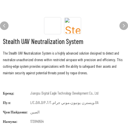
Stealth UAV Neutralization System
The Stealth UAV Neutralization System is a highly advanced solution designed to detect and
neutralize unauthorized drones within restricted airspace with precision and efficiency. This
cutting-edge system provides organizations with the ability to safeguard their assets and
maintain security against potential threats posed by rogue drones.
Бренд:
Jiangsu Digital Eagle Technology Development Co., Ltd
Пул:
L/C،D/A،D/P،T/T،ويسترن يونيون،موني جرام،OA
Ҷои Пайдоиш:
الصين
Намуна:
1739149554