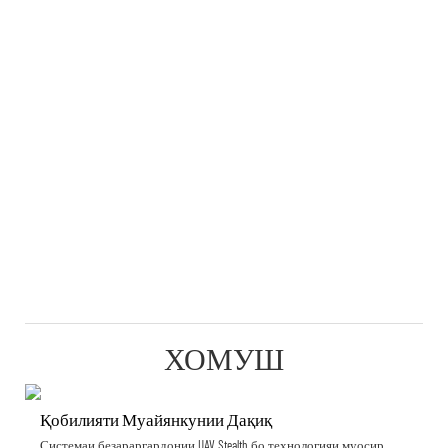
ХОМУШ
Қобилияти Муайянкунии Дақиқ
Системаи безараргардонии UAV Stealth бо технологияи муосир