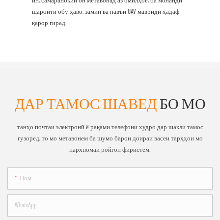
шароити обу ҳаво, замин ва навъи UAV мавриди ҳадаф
қарор гирад.
ДАР ТАМОС ШАВЕД
БО МО
танҳо почтаи электронӣ ё рақами телефони худро дар шакли тамос
гузоред, то мо метавонем ба шумо барои доираи васеи тарҳҳои мо
нархномаи ройгон фиристем.
Ном
WhatsApp