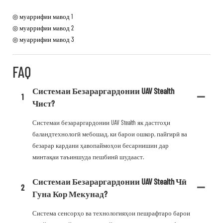
◎ муаррифии мавод 1
◎ муаррифии мавод 2
◎ муаррифии мавод 3
FAQ
Системаи Безараргардонии UAV Stealth
1
Чист?
Системаи безараргардонии UAV Stealth як дастгоҳи
баландтехнологӣ мебошад, ки барои ошкор, пайгирӣ ва
безарар кардани ҳавопаймоҳои бесарнишин дар
минтақаи таъиншуда пешбинӣ шудааст.
Системаи Безараргардонии UAV Stealth Чӣ
2
Гуна Кор Мекунад?
Система сенсорҳо ва технологияҳои пешрафтаро барои