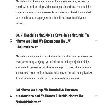
Mfumo huu kwa kawaida hutumia mchanganyiko wa rada, kamera na
vitambuzi kutambua ndege zisizo na rubani zinazoingia. Mara tu tishio
linapotambuliwa, mfumo unaweza kutumia hatua za kukabiliana na hali
kama vile ishara za kugonga au bunduki ili kuzima ndege isiyo na
rubani.
Je, Ni Baadhi Ya Matukio Ya Kawaida Ya Matumizi Ya
3
Mfumo Wa Ulinzi Wa Kupambana Na UAV
Uliojumuishwa?
Mfumo huo mara nyingi hutumika kulinda miundombinu nyeti kama vile
viwanja vya ndege, majengo ya serikali na mitambo ya kijeshi dhidi ya
mashambulizi yanayoweza kutokea ya ndege zisizo na rubani. Inaweza
pia kutumwa katika hafla kubwa au mikusanyiko ambapo kuingiliwa kwa
drone kunaweza kusababisha tishio kwa usalama wa umma.
Je! Mfumo Wa Kinga Wa Kuzuia UAV Unaweza
4
Kutofautisha Kati Ya Drones Zilizoidhinishwa Na
Zisizoidhinishwa?