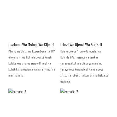
Usalama Wa Msingi Wa Kijeshi
Ulinzi Wa Ujenzi Wa Serikali
Mfumo wa Ulinzi wa Kupambana na UAV
Kwa kupeleka Mfumo Jumuishi wa
uliojumuishwa hulinda besi za kijeshi
Kulinda UAV, majengo ya serikali
kutoka kwa drones zisizoidhinishwa,
yanaweza kulinda dhidi ya matishio
kuhakikisha usalama wa wafanyikazi na
yanayoweza kusababishwa na ndege
mali muhimu.
zisizo na rubani, na kuimarisha hatua za
usalama.