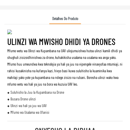
Detalhes Do Produto
ULINZI WA MWISHO DHIDI YA DRONES
Mfumo wetu wa Ulinzi wa Kupambana na UAV uliojumuishwa hutoa ulinzi kamili dhidi ya
shughuli zisizoidhinishwa za drone, kuhakikisha usalama na usalama wa anga yako.
Mfumo huu umeundwa kwa teknolojia ya hali ya juu na vipengele vinavyofaa mtumiaji, ni
rahisi kusakinisha na kufanya kazi, hivyo basi kuwa suluhisho la kuaminika kwa
mahitaji yako yote ya kupambana na ndege zisizo na rubani. Boresha ulinzi wako kwa
mfumo wetu wa hali ya juu na bora wa kuzuia UAV leo.
● Suluhisho la Juu la Kupambana na Drone
● Busara Drone ulinzi
● Ulinzi wa hali ya juu wa UAV
● Mfumo wa Usalama wa Ufanisi