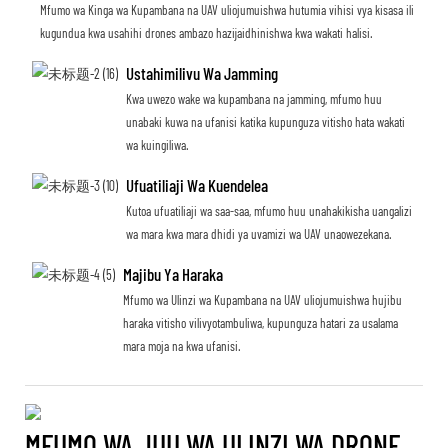
Mfumo wa Kinga wa Kupambana na UAV uliojumuishwa hutumia vihisi vya kisasa ili
kugundua kwa usahihi drones ambazo hazijaidhinishwa kwa wakati halisi.
Ustahimilivu Wa Jamming
Kwa uwezo wake wa kupambana na jamming, mfumo huu
unabaki kuwa na ufanisi katika kupunguza vitisho hata wakati
wa kuingiliwa.
Ufuatiliaji Wa Kuendelea
Kutoa ufuatiliaji wa saa-saa, mfumo huu unahakikisha uangalizi
wa mara kwa mara dhidi ya uvamizi wa UAV unaowezekana.
Majibu Ya Haraka
Mfumo wa Ulinzi wa Kupambana na UAV uliojumuishwa hujibu
haraka vitisho vilivyotambuliwa, kupunguza hatari za usalama
mara moja na kwa ufanisi.
MFUMO WA JUU WA ULINZI WA DRONE