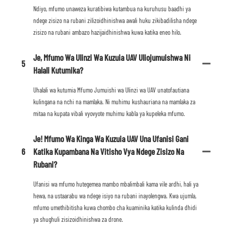
Ndiyo, mfumo unaweza kuratibiwa kutambua na kuruhusu baadhi ya
ndege zisizo na rubani zilizoidhinishwa awali huku zikibadilisha ndege
zisizo na rubani ambazo hazijaidhinishwa kuwa katika eneo hilo.
Je, Mfumo Wa Ulinzi Wa Kuzuia UAV Uliojumuishwa Ni
5
Halali Kutumika?
Uhalali wa kutumia Mfumo Jumuishi wa Ulinzi wa UAV unatofautiana
kulingana na nchi na mamlaka. Ni muhimu kushauriana na mamlaka za
mitaa na kupata vibali vyovyote muhimu kabla ya kupeleka mfumo.
Je! Mfumo Wa Kinga Wa Kuzuia UAV Una Ufanisi Gani
6
Katika Kupambana Na Vitisho Vya Ndege Zisizo Na
Rubani?
Ufanisi wa mfumo hutegemea mambo mbalimbali kama vile ardhi, hali ya
hewa, na ustaarabu wa ndege isiyo na rubani inayolengwa. Kwa ujumla,
mfumo umethibitisha kuwa chombo cha kuaminika katika kulinda dhidi
ya shughuli zisizoidhinishwa za drone.