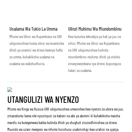
Usalama Wa Tukio La Umma
Ulinzi Muhimu Wa Miundombinu
Mfumo wa Ulinzi wa Kupambana na UAV
Kwa kutumia teknolojia ya hali ya juu na
uliojumuishwa hutoa ulinzi wa kuaminika
vihisi, Mfumo wa Ulinzi wa Kupambana
dhidi ya uvamizi wa drone kwenye hafla
na UAV uliojumuishwa hulinda
za umma, kuhakikisha usalama na
miundombinu muhimu dhidi ya vitisho
usalama wa waliohudhuria.
vinavyowezekana vya drone, kupunguza
hatari za usalama.
UTANGULIZI WA NYENZO
Mfumo wa Kinga wa Kuzuia UAV uliojumuishwa umeundwa kwa nyenzo za ubora wa juu,
zinazodumu kama vile nyuzinyuzi za kaboni na aloi ya alumini ili kuhakikisha maisha
marefu na kutegemewa katika kulinda dhidi ya shughuli zisizoidhinishwa za drone.
Muundo wa uzani mwepesi wa mfumo huruhusu usakinishaji kwa urahisi na ujanja,