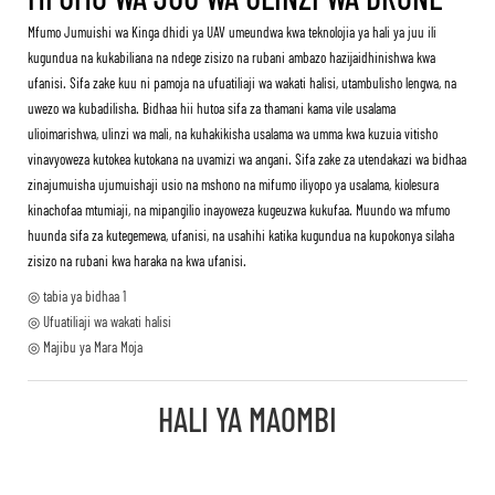
Mfumo Jumuishi wa Kinga dhidi ya UAV umeundwa kwa teknolojia ya hali ya juu ili
kugundua na kukabiliana na ndege zisizo na rubani ambazo hazijaidhinishwa kwa
ufanisi. Sifa zake kuu ni pamoja na ufuatiliaji wa wakati halisi, utambulisho lengwa, na
uwezo wa kubadilisha. Bidhaa hii hutoa sifa za thamani kama vile usalama
ulioimarishwa, ulinzi wa mali, na kuhakikisha usalama wa umma kwa kuzuia vitisho
vinavyoweza kutokea kutokana na uvamizi wa angani. Sifa zake za utendakazi wa bidhaa
zinajumuisha ujumuishaji usio na mshono na mifumo iliyopo ya usalama, kiolesura
kinachofaa mtumiaji, na mipangilio inayoweza kugeuzwa kukufaa. Muundo wa mfumo
huunda sifa za kutegemewa, ufanisi, na usahihi katika kugundua na kupokonya silaha
zisizo na rubani kwa haraka na kwa ufanisi.
◎ tabia ya bidhaa 1
◎ Ufuatiliaji wa wakati halisi
◎ Majibu ya Mara Moja
HALI YA MAOMBI