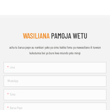
WASILIANA
PAMOJA WETU
acha tu barua pepe au nambari yako ya simu katika fomu ya mawasiliano ili tuweze
kukutumia bei ya bure kwa miundo yetu mingi
Jina
WhatsApp
Simu
Barua Pepe