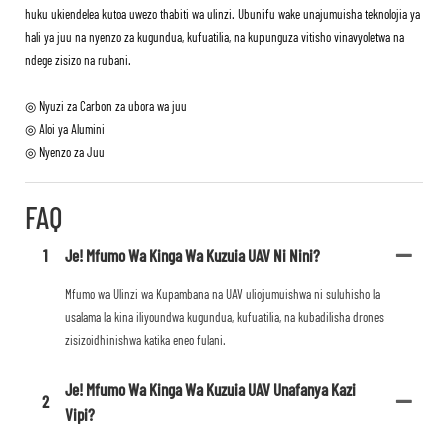
huku ukiendelea kutoa uwezo thabiti wa ulinzi. Ubunifu wake unajumuisha teknolojia ya
hali ya juu na nyenzo za kugundua, kufuatilia, na kupunguza vitisho vinavyoletwa na
ndege zisizo na rubani.
◎ Nyuzi za Carbon za ubora wa juu
◎ Aloi ya Alumini
◎ Nyenzo za Juu
FAQ
1
Je! Mfumo Wa Kinga Wa Kuzuia UAV Ni Nini?
Mfumo wa Ulinzi wa Kupambana na UAV uliojumuishwa ni suluhisho la
usalama la kina iliyoundwa kugundua, kufuatilia, na kubadilisha drones
zisizoidhinishwa katika eneo fulani.
Je! Mfumo Wa Kinga Wa Kuzuia UAV Unafanya Kazi
2
Vipi?