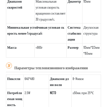
Диапазон
Максимальная
Диаметр
113мм
скоростей
угловая скорость
вращения составляет
30 градусов/с,
Минимальная устойчивая угловая ск
Система
Двухосная
орость менее 1 градуса/с
стабилиз
структура
ации
Масса
<900г
Размер
113мм*123мм
*155мм
3F
Параметры тепловизионного изображения
Пиксели
640*480
Диапазон дл
8~14мкм
ин волн
Потребля
2.5W
NETD
≤50мк при 25℃
емая мощ
ность