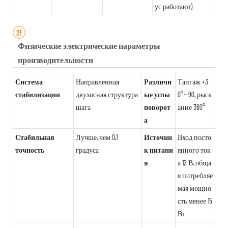
ус работают)
2F
Физические электрические параметры
производительности
Система
Направленная
Различн
Тангаж +3
стабилизации
двухосная структура
ые углы
0°~-90, рыск
шага
поворот
ание 360°
а
Стабильная
Лучше, чем 0,1
Источни
Вход посто
точность
градуса
к питани
янного ток
я
а 12 В, обща
я потребляе
мая мощно
сть менее 15
Вт