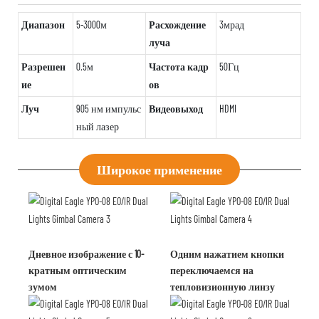
Диапазон
5-3000м
Расхождение
3мрад
луча
Разрешен
0.5м
Частота кадр
50Гц
ие
ов
Луч
905 нм импульс
Видеовыход
HDMI
ный лазер
Широкое применение
Дневное изображение с 10-
Одним нажатием кнопки
кратным оптическим
переключаемся на
зумом
тепловизионную линзу