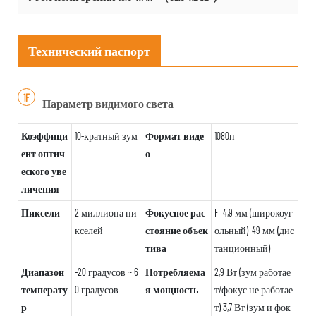
Технический паспорт
1F
Параметр видимого света
Коэффици
10-кратный зум
Формат виде
1080п
ент оптич
о
еского уве
личения
Пиксели
2 миллиона пи
Фокусное рас
F=4,9 мм (широкоуг
кселей
стояние объек
ольный)–49 мм (дис
тива
танционный)
Диапазон
-20 градусов ~ 6
Потребляема
2,9 Вт (зум работае
температу
0 градусов
я мощность
т/фокус не работае
р
т) 3,7 Вт (зум и фок