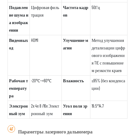
Подавлен
Цифровая филь
Частота кадр
50Гц
ие шума н
трация
ов
а изображ
ении
Видеовых
HDMI
Улучшение м
Метод улучшения
од
агии
детализации цифр
ового изображени
я TIE с повышение
м резкости краев
Рабочая т
-20℃~+60℃
Влажность
≤95% (без конденса
емперату
ции)
ра
Электрон
2x 4x 8 /16x Элект
Угол поля зр
19.5*14.7
ный зум
ронный зум
ения
4F
Параметры лазерного дальномера