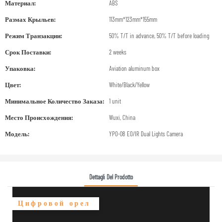
Материал:
ABS
Размах Крыльев:
113mm*123mm*155mm
Режим Транзакции:
50% T/T in advance, 50% T/T before loading
Срок Поставки:
2 weeks
Упаковка:
Aviation aluminum box
Цвет:
White/Black/Yellow
Минимальное Количество Заказа:
1 unit
Место Происхождения:
Wuxi, China
Модель:
YPO-08 EO/IR Dual Lights Camera
Dettagli Del Prodotto
Цифровой орел