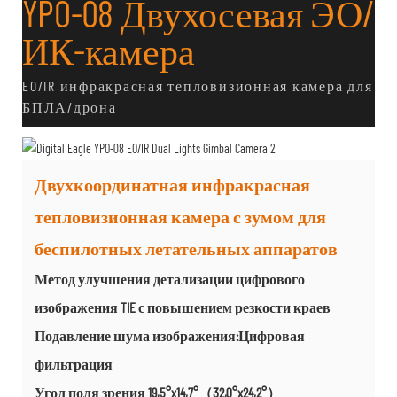
YPO-08 Двухосевая ЭО/
ИК-камера
EO/IR инфракрасная тепловизионная камера для
БПЛА/дрона
Двухкоординатная инфракрасная
тепловизионная камера с зумом для
беспилотных летательных аппаратов
Метод улучшения детализации цифрового
изображения TIE с повышением резкости краев
Подавление шума изображения:Цифровая
фильтрация
Угол поля зрения 19,5°x14,7°（32,0°x24,2°）